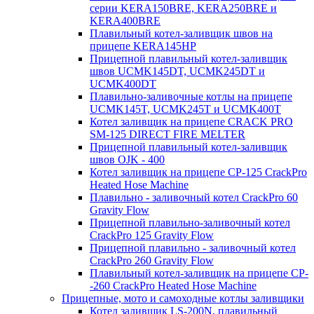
серии KERA150BRE, KERA250BRE и
KERA400BRE
Плавильный котел-заливщик швов на
прицепе KERA145HP
Прицепной плавильный котел-заливщик
швов UCMK145DT, UCMK245DT и
UCMK400DT
Плавильно-заливочные котлы на прицепе
UCMK145T, UCMK245T и UCMK400T
Котел заливщик на прицепе CRACK PRO
SM-125 DIRECT FIRE MELTER
Прицепной плавильный котел-заливщик
швов OJK - 400
Котел заливщик на прицепе CP-125 CrackPro
Heated Hose Machine
Плавильно - заливочный котел CrackPro 60
Gravity Flow
Прицепной плавильно-заливочный котел
CrackPro 125 Gravity Flow
Прицепной плавильно - заливочный котел
CrackPro 260 Gravity Flow
Плавильный котел-заливщик на прицепе CP-
-260 CrackPro Heated Hose Machine
Прицепные, мото и самоходные котлы заливщики
Котел заливщик LS-200N, плавильный