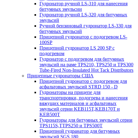
Гудронатор ручной LS-310 для нанесения
битумных эмульсии
Гудронатор ручной LS-320 для битумных
эмульсий
Ручной бензиновый гудронатор LS-330 для
битумных эмульсий
Прицепной гудронатор с подогревом LS-
100SP
Прицепной гудронатор LS 200 SP с
подогревом
Гудронатор с подогревом для битумных
эмульсий на раме TPS210, TPS250 и TPS300
Tube-Fired Non-Insulated Hot Tack Distributors
Прицепные гудронаторы США
Прицепной гудронатор с подогревом для
асфальтовых эмульсий STRD 150 - D
Гудронаторы на прицепе для
транспортировки, подогрева и нанесения
вяжущих материалов и асфальтовых
эмульсий серии KEB115T,KEB170T и
KEB500T
Гудронаторы для битумных эмульсий серии
TPS115S,TTPS250 и TPS500T
Прицепной гудранатор для битумных
эмульсий SGS 180