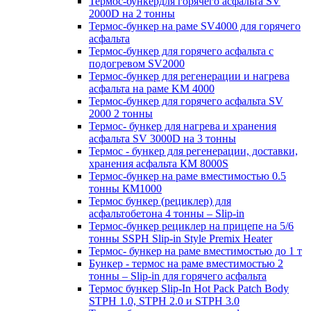
Термос-бункердля горячего асфальта SV
2000D на 2 тонны
Термос-бункер на раме SV4000 для горячего
асфальта
Термос-бункер для горячего асфальта с
подогревом SV2000
Термос-бункер для регенерации и нагрева
асфальта на раме KM 4000
Термос-бункер для горячего асфальта SV
2000 2 тонны
Термос- бункер для нагрева и хранения
асфальта SV 3000D на 3 тонны
Термос - бункер для регенерации, доставки,
хранения асфальта КМ 8000S
Термос-бункер на раме вместимостью 0.5
тонны КМ1000
Термос бункер (рециклер) для
асфальтобетона 4 тонны – Slip-in
Термос-бункер рециклер на прицепе на 5/6
тонны SSPH Slip-in Style Premix Heater
Термос- бункер на раме вместимостью до 1 т
Бункер - термос на раме вместимостью 2
тонны – Slip-in для горячего асфальта
Термос бункер Slip-In Hot Pack Patch Body
STPH 1.0, STPH 2.0 и STPH 3.0