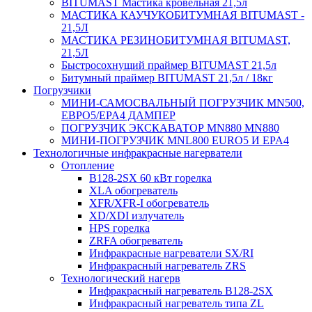
BITUMAST Мастика кровельная 21,5л
МАСТИКА КАУЧУКОБИТУМНАЯ BITUMAST -
21,5Л
МАСТИКА РЕЗИНОБИТУМНАЯ BITUMAST,
21,5Л
Быстросохнущий праймер BITUMAST 21,5л
Битумный праймер BITUMAST 21,5л / 18кг
Погрузчики
МИНИ-САМОСВАЛЬНЫЙ ПОГРУЗЧИК MN500,
ЕВРО5/EPA4 ДАМПЕР
ПОГРУЗЧИК ЭКСКАВАТОР MN880 MN880
МИНИ-ПОГРУЗЧИК MNL800 EURO5 И EPA4
Технологичные инфракрасные нагерватели
Отопление
B128-2SX 60 кВт горелка
XLA обогреватель
XFR/XFR-I обогреватель
XD/XDI излучатель
HPS горелка
ZRFA обогреватель
Инфракрасные нагреватели SX/RI
Инфракрасный нагреватель ZRS
Технологический нагерв
Инфракрасный нагреватель B128-2SX
Инфракрасный нагреватель типа ZL