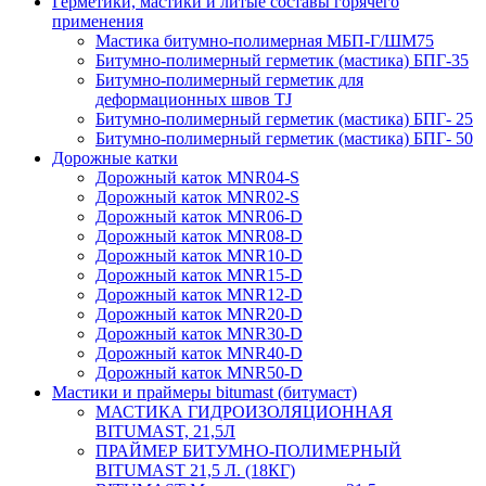
Герметики, мастики и литые составы горячего
применения
Мастика битумно-полимерная МБП-Г/ШМ75
Битумно-полимерный герметик (мастика) БПГ-35
Битумно-полимерный герметик для
деформационных швов TJ
Битумно-полимерный герметик (мастика) БПГ- 25
Битумно-полимерный герметик (мастика) БПГ- 50
Дорожные катки
Дорожный каток MNR04-S
Дорожный каток MNR02-S
Дорожный каток MNR06-D
Дорожный каток MNR08-D
Дорожный каток MNR10-D
Дорожный каток MNR15-D
Дорожный каток MNR12-D
Дорожный каток MNR20-D
Дорожный каток MNR30-D
Дорожный каток MNR40-D
Дорожный каток MNR50-D
Мастики и праймеры bitumast (битумаст)
МАСТИКА ГИДРОИЗОЛЯЦИОННАЯ
BITUMAST, 21,5Л
ПРАЙМЕР БИТУМНО-ПОЛИМЕРНЫЙ
BITUMAST 21,5 Л. (18КГ)