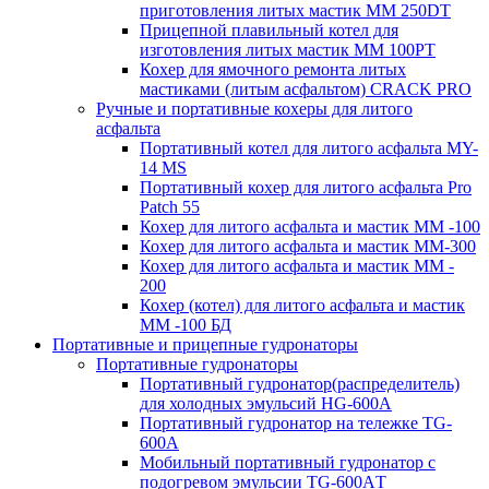
приготовления литых мастик MM 250DT
Прицепной плавильный котел для
изготовления литых мастик MM 100PT
Кохер для ямочного ремонта литых
мастиками (литым асфальтом) CRACK PRO
Ручные и портативные кохеры для литого
асфальта
Портативный котел для литого асфальта MY-
14 MS
Портативный кохер для литого асфальта Pro
Patch 55
Кохер для литого асфальта и мастик MM -100
Кохер для литого асфальта и мастик MM-300
Кохер для литого асфальта и мастик MM -
200
Кохер (котел) для литого асфальта и мастик
MM -100 БД
Портативные и прицепные гудронаторы
Портативные гудронаторы
Портативный гудронатор(распределитель)
для холодных эмульсий HG-600A
Портативный гудронатор на тележке TG-
600A
Мобильный портативный гудронатор с
подогревом эмульсии TG-600AТ