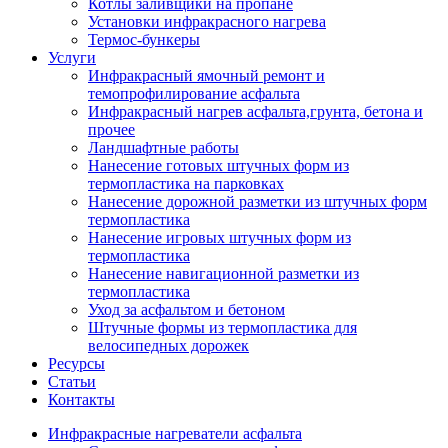
Котлы заливщики на пропане
Установки инфракрасного нагрева
Термос-бункеры
Услуги
Инфракрасный ямочный ремонт и
темопрофилирование асфальта
Инфракрасный нагрев асфальта,грунта, бетона и
прочее
Ландшафтные работы
Нанесение готовых штучных форм из
термопластика на парковках
Нанесение дорожной разметки из штучных форм
термопластика
Нанесение игровых штучных форм из
термопластика
Нанесение навигационной разметки из
термопластика
Уход за асфальтом и бетоном
Штучные формы из термопластика для
велосипедных дорожек
Ресурсы
Статьи
Контакты
Инфракрасные нагреватели асфальта