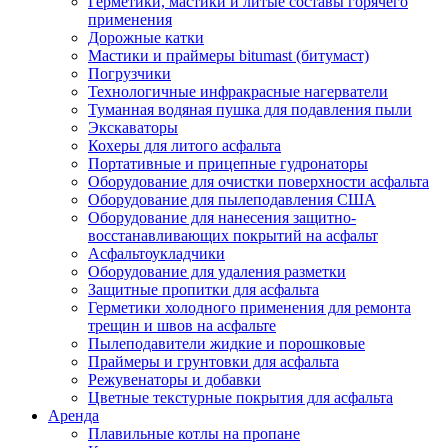
Герметики, мастики и литые составы горячего
применения
Дорожные катки
Мастики и праймеры bitumast (битумаст)
Погрузчики
Технологичные инфракрасные нагерватели
Туманная водяная пушка для подавления пыли
Экскаваторы
Кохеры для литого асфальта
Портативные и прицепные гудронаторы
Оборудование для очистки поверхности асфальта
Оборудование для пылеподавления США
Оборудование для нанесения защитно-
восстанавливающих покрытий на асфальт
Асфальтоукладчики
Оборудование для удаления разметки
Защитные пропитки для асфальта
Герметики холодного применения для ремонта
трещин и швов на асфальте
Пылеподавители жидкие и порошковые
Праймеры и грунтовки для асфальта
Режувенаторы и добавки
Цветные текстурные покрытия для асфальта
Аренда
Плавильные котлы на пропане