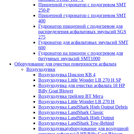
Прицепной гудронатор с подогревом SMT
250-P
Прицепной гудронатор с подогревом SMT
400
Гудронатор прицепной с подогревом для
распределения асфальтовых эмульсий SGS
275
Гудронатор для асфальтовых эмульсий SMT
600
Гудронатор на прицепе с подогревом для
битумных эмульсий SMT1000
Оборудование для очистки поверхности асфальта
Воздуходувки
Воздуходувка Циклон КВ 4
Воздуходувка Little Wonder LB 270 H SP
Воздуходувка для очистки асфальта 18 HP
Billy Goat Blower
Воздуходувка трейлер ВТ Мега
Воздуходувка Little Wonder LB 270 H
Воздуходувка LandShark High Оutput Debris
Воздуходувка LandShark Classic
Воздуходувка LandShark High Output
Воздуходувка LandShark Tow-Behind
Воздуходувка(оборудование для воздушной
очистки асфальта) 9 HP Billy Goat Blower