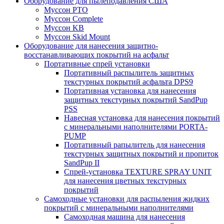
Оборудование для пылеподавления США
Муссон PTO
Муссон Complete
Муссон KB
Муссон Skid Mount
Оборудование для нанесения защитно-
восстанавливающих покрытий на асфальт
Портативные спрей установки
Портативный распылитель защитных
текстурных покрытий асфальта DPS9
Портативная установка для нанесения
защитных текстурных покрытий SandPup
PSS
Навесная установка для нанесения покрытий
с минеральными наполнителями PORTA-
PUMP
Портативный рапылитель для нанесения
текстурных защитных покрытий и пропиток
SandPup II
Спрей-установка TEXTURE SPRAY UNIT
для нанесения цветных текстурных
покрытий
Самоходные установки для распыления жидких
покрытий с минеральными наполнителями
Самоходная машина для нанесения