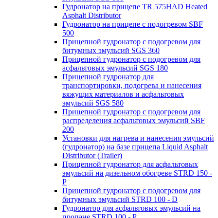
Гудронатор на прицепе TR 575HAD Heated
Asphalt Distributor
Гудронатор на прицепе с подогревом SBF
500
Прицепной гудронатор с подогревом для
битумных эмульсий SGS 360
Прицепной гудронатор с подогревом для
асфальтовых эмульсий SGS 180
Прицепной гудронатор для
транспортировки, подогрева и нанесения
вяжущих материалов и асфальтовых
эмульсий SGS 580
Прицепной гудронатор с подогревом для
распределения асфальтовых эмульсий SBF
200
Установки для нагрева и нанесения эмульсий
(гудронатор) на базе прицепа Liquid Asphalt
Distributor (Trailer)
Прицепной гудронатор для асфальтовых
эмульсий на дизельном обогреве STRD 150 -
Р
Прицепной гудронатор с подогревом для
битумных эмульсий STRD 100 - D
Гудронатор для асфальтовых эмульсий на
пропане STRD 100 - P