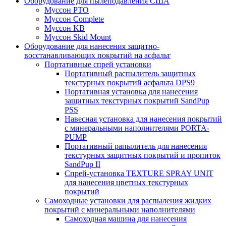
Оборудование для пылеподавления США
Муссон PTO
Муссон Complete
Муссон KB
Муссон Skid Mount
Оборудование для нанесения защитно-
восстанавливающих покрытий на асфальт
Портативные спрей установки
Портативный распылитель защитных
текстурных покрытий асфальта DPS9
Портативная установка для нанесения
защитных текстурных покрытий SandPup
PSS
Навесная установка для нанесения покрытий
с минеральными наполнителями PORTA-
PUMP
Портативный рапылитель для нанесения
текстурных защитных покрытий и пропиток
SandPup II
Спрей-установка TEXTURE SPRAY UNIT
для нанесения цветных текстурных
покрытий
Самоходные установки для распыления жидких
покрытий с минеральными наполнителями
Самоходная машина для нанесения