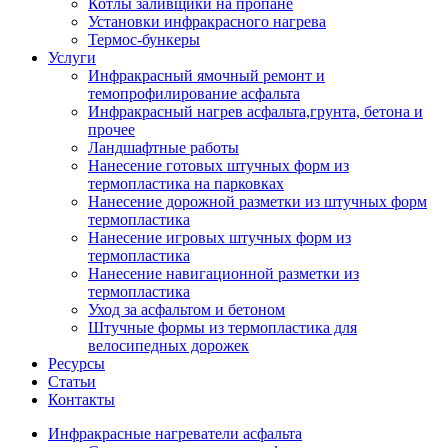
Котлы заливщики на пропане
Установки инфракрасного нагрева
Термос-бункеры
Услуги
Инфракрасный ямочный ремонт и
темопрофилирование асфальта
Инфракрасный нагрев асфальта,грунта, бетона и
прочее
Ландшафтные работы
Нанесение готовых штучных форм из
термопластика на парковках
Нанесение дорожной разметки из штучных форм
термопластика
Нанесение игровых штучных форм из
термопластика
Нанесение навигационной разметки из
термопластика
Уход за асфальтом и бетоном
Штучные формы из термопластика для
велосипедных дорожек
Ресурсы
Статьи
Контакты
Инфракрасные нагреватели асфальта