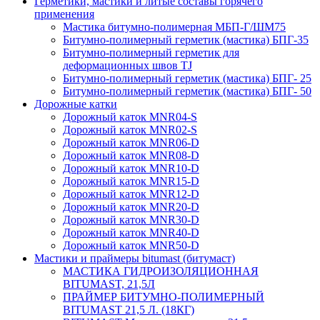
Герметики, мастики и литые составы горячего
применения
Мастика битумно-полимерная МБП-Г/ШМ75
Битумно-полимерный герметик (мастика) БПГ-35
Битумно-полимерный герметик для
деформационных швов TJ
Битумно-полимерный герметик (мастика) БПГ- 25
Битумно-полимерный герметик (мастика) БПГ- 50
Дорожные катки
Дорожный каток MNR04-S
Дорожный каток MNR02-S
Дорожный каток MNR06-D
Дорожный каток MNR08-D
Дорожный каток MNR10-D
Дорожный каток MNR15-D
Дорожный каток MNR12-D
Дорожный каток MNR20-D
Дорожный каток MNR30-D
Дорожный каток MNR40-D
Дорожный каток MNR50-D
Мастики и праймеры bitumast (битумаст)
МАСТИКА ГИДРОИЗОЛЯЦИОННАЯ
BITUMAST, 21,5Л
ПРАЙМЕР БИТУМНО-ПОЛИМЕРНЫЙ
BITUMAST 21,5 Л. (18КГ)