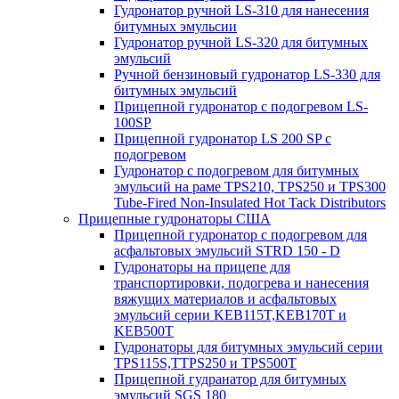
Гудронатор ручной LS-310 для нанесения
битумных эмульсии
Гудронатор ручной LS-320 для битумных
эмульсий
Ручной бензиновый гудронатор LS-330 для
битумных эмульсий
Прицепной гудронатор с подогревом LS-
100SP
Прицепной гудронатор LS 200 SP с
подогревом
Гудронатор с подогревом для битумных
эмульсий на раме TPS210, TPS250 и TPS300
Tube-Fired Non-Insulated Hot Tack Distributors
Прицепные гудронаторы США
Прицепной гудронатор с подогревом для
асфальтовых эмульсий STRD 150 - D
Гудронаторы на прицепе для
транспортировки, подогрева и нанесения
вяжущих материалов и асфальтовых
эмульсий серии KEB115T,KEB170T и
KEB500T
Гудронаторы для битумных эмульсий серии
TPS115S,TTPS250 и TPS500T
Прицепной гудранатор для битумных
эмульсий SGS 180