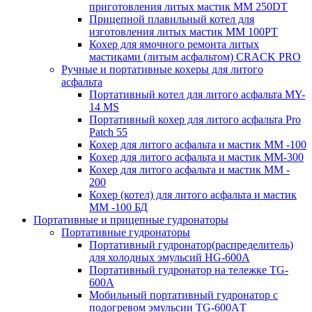
приготовления литых мастик MM 250DT
Прицепной плавильный котел для
изготовления литых мастик MM 100PT
Кохер для ямочного ремонта литых
мастиками (литым асфальтом) CRACK PRO
Ручные и портативные кохеры для литого
асфальта
Портативный котел для литого асфальта MY-
14 MS
Портативный кохер для литого асфальта Pro
Patch 55
Кохер для литого асфальта и мастик MM -100
Кохер для литого асфальта и мастик MM-300
Кохер для литого асфальта и мастик MM -
200
Кохер (котел) для литого асфальта и мастик
MM -100 БД
Портативные и прицепные гудронаторы
Портативные гудронаторы
Портативный гудронатор(распределитель)
для холодных эмульсий HG-600A
Портативный гудронатор на тележке TG-
600A
Мобильный портативный гудронатор с
подогревом эмульсии TG-600AТ