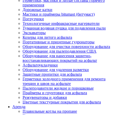
Герметики, мастики и литые составы горячего
применения
Дорожные катки
Мастики и праймеры bitumast (битумаст)
Погрузчики
Технологичные инфракрасные нагерватели
Туманная водяная пушка для подавления пыли
Экскаваторы
Кохеры для литого асфальта
Портативные и прицепные гудронаторы
Оборудование для очистки поверхности асфальта
Оборудование для пылеподавления США
Оборудование для нанесения защитно-
восстанавливающих покрытий на асфальт
Асфальтоукладчики
Оборудование для удаления разметки
Защитные пропитки для асфальта
Герметики холодного применения для ремонта
трещин и швов на асфальте
Пылеподавители жидкие и порошковые
Праймеры и грунтовки для асфальта
Режувенаторы и добавки
Цветные текстурные покрытия для асфальта
Аренда
Плавильные котлы на пропане