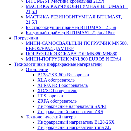
BITUMAST Мастика кровельная 21,5л
МАСТИКА КАУЧУКОБИТУМНАЯ BITUMAST -
21,5Л
МАСТИКА РЕЗИНОБИТУМНАЯ BITUMAST,
21,5Л
Быстросохнущий праймер BITUMAST 21,5л
Битумный праймер BITUMAST 21,5л / 18кг
Погрузчики
МИНИ-САМОСВАЛЬНЫЙ ПОГРУЗЧИК MN500,
ЕВРО5/EPA4 ДАМПЕР
ПОГРУЗЧИК ЭКСКАВАТОР MN880 MN880
МИНИ-ПОГРУЗЧИК MNL800 EURO5 И EPA4
Технологичные инфракрасные нагерватели
Отопление
B128-2SX 60 кВт горелка
XLA обогреватель
XFR/XFR-I обогреватель
XD/XDI излучатель
HPS горелка
ZRFA обогреватель
Инфракрасные нагреватели SX/RI
Инфракрасный нагреватель ZRS
Технологический нагерв
Инфракрасный нагреватель B128-2SX
Инфракрасный нагреватель типа ZL