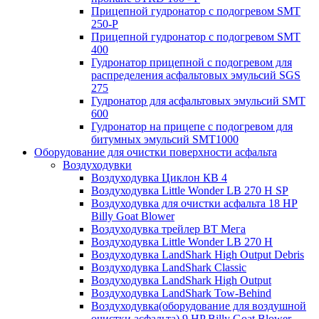
Прицепной гудронатор с подогревом SMT
250-P
Прицепной гудронатор с подогревом SMT
400
Гудронатор прицепной с подогревом для
распределения асфальтовых эмульсий SGS
275
Гудронатор для асфальтовых эмульсий SMT
600
Гудронатор на прицепе с подогревом для
битумных эмульсий SMT1000
Оборудование для очистки поверхности асфальта
Воздуходувки
Воздуходувка Циклон КВ 4
Воздуходувка Little Wonder LB 270 H SP
Воздуходувка для очистки асфальта 18 HP
Billy Goat Blower
Воздуходувка трейлер ВТ Мега
Воздуходувка Little Wonder LB 270 H
Воздуходувка LandShark High Оutput Debris
Воздуходувка LandShark Classic
Воздуходувка LandShark High Output
Воздуходувка LandShark Tow-Behind
Воздуходувка(оборудование для воздушной
очистки асфальта) 9 HP Billy Goat Blower