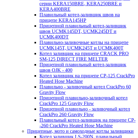
серии KERA150BRE, KERA250BRE и
KERA400BRE
Плавильный котел-заливщик швов на
прицепе KERA145HP
Прицепной плавильный котел-заливщик
швов UCMK145DT, UCMK245DT и
UCMK400DT
Плавильно-заливочные котлы на прицепе
UCMK145T, UCMK245T и UCMK400T
Котел заливщик на прицепе CRACK PRO
SM-125 DIRECT FIRE MELTER
Прицепной плавильный котел-заливщик
швов OJK - 400
Котел заливщик на прицепе CP-125 CrackPro
Heated Hose Machine
Плавильно - заливочный котел CrackPro 60
Gravity Flow
Прицепной плавильно-заливочный котел
CrackPro 125 Gravity Flow
Прицепной плавильно - заливочный котел
CrackPro 260 Gravity Flow
Плавильный котел-заливщик на прицепе CP-
-260 CrackPro Heated Hose Machine
Прицепные, мото и самоходные котлы заливщики
Котел заливщик LS-200N, плавильный