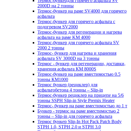
Термос-бункердля горячего асфальта SV
2000D на 2 тонны
Термос-бункер на раме SV4000 для горячего
асфальта
Термос-бункер для горячего асфальта с
подогревом SV2000
Термос-бункер для регенерации и нагрева
асфальта на раме KM 4000
Термос-бункер для горячего асфальта SV
2000 2 тонны
Термос- бункер для нагрева и хранения
асфальта SV 3000D на 3 тонны
Термос - бункер для регенерации, доставки,
хранения асфальта КМ 8000S
Термос-бункер на раме вместимостью 0.5
тонны КМ1000
Термос бункер (рециклер) для
асфальтобетона 4 тонны – Slip-in
Термос-бункер рециклер на прицепе на 5/6
тонны SSPH Slip-in Style Premix Heater
Термос- бункер на раме вместимостью до 1 т
Бункер - термос на раме вместимостью 2
тонны – Slip-in для горячего асфальта
Термос бункер Slip-In Hot Pack Patch Body
STPH 1.0, STPH 2.0 и STPH 3.0