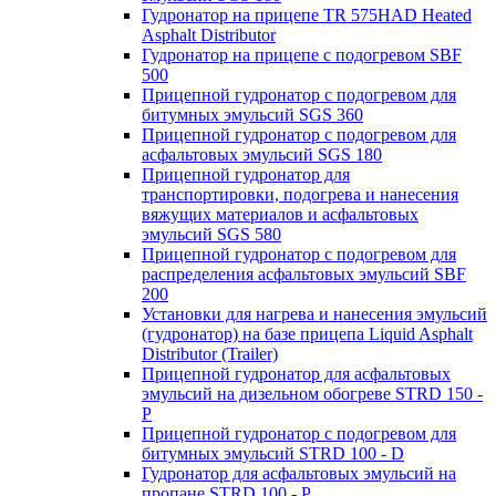
Гудронатор на прицепе TR 575HAD Heated
Asphalt Distributor
Гудронатор на прицепе с подогревом SBF
500
Прицепной гудронатор с подогревом для
битумных эмульсий SGS 360
Прицепной гудронатор с подогревом для
асфальтовых эмульсий SGS 180
Прицепной гудронатор для
транспортировки, подогрева и нанесения
вяжущих материалов и асфальтовых
эмульсий SGS 580
Прицепной гудронатор с подогревом для
распределения асфальтовых эмульсий SBF
200
Установки для нагрева и нанесения эмульсий
(гудронатор) на базе прицепа Liquid Asphalt
Distributor (Trailer)
Прицепной гудронатор для асфальтовых
эмульсий на дизельном обогреве STRD 150 -
Р
Прицепной гудронатор с подогревом для
битумных эмульсий STRD 100 - D
Гудронатор для асфальтовых эмульсий на
пропане STRD 100 - P