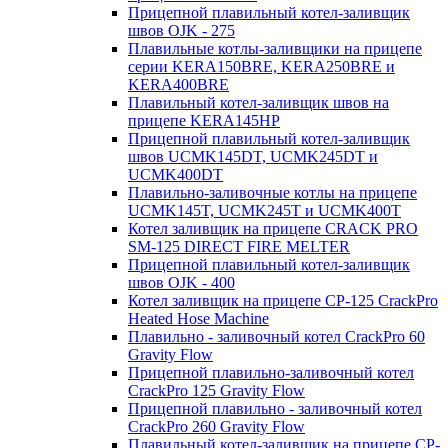
Прицепной плавильный котел-заливщик
швов OJK - 275
Плавильные котлы-заливщики на прицепе
серии KERA150BRE, KERA250BRE и
KERA400BRE
Плавильный котел-заливщик швов на
прицепе KERA145HP
Прицепной плавильный котел-заливщик
швов UCMK145DT, UCMK245DT и
UCMK400DT
Плавильно-заливочные котлы на прицепе
UCMK145T, UCMK245T и UCMK400T
Котел заливщик на прицепе CRACK PRO
SM-125 DIRECT FIRE MELTER
Прицепной плавильный котел-заливщик
швов OJK - 400
Котел заливщик на прицепе CP-125 CrackPro
Heated Hose Machine
Плавильно - заливочный котел CrackPro 60
Gravity Flow
Прицепной плавильно-заливочный котел
CrackPro 125 Gravity Flow
Прицепной плавильно - заливочный котел
CrackPro 260 Gravity Flow
Плавильный котел-заливщик на прицепе CP-