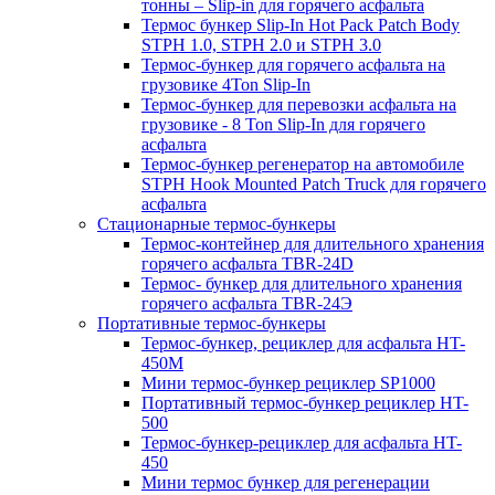
тонны – Slip-in для горячего асфальта
Термос бункер Slip-In Hot Pack Patch Body
STPH 1.0, STPH 2.0 и STPH 3.0
Термос-бункер для горячего асфальта на
грузовике 4Ton Slip-In
Термос-бункер для перевозки асфальта на
грузовике - 8 Ton Slip-In для горячего
асфальта
Термос-бункер регенератор на автомобиле
STPH Hook Mounted Patch Truck для горячего
асфальта
Стационарные термос-бункеры
Термос-контейнер для длительного хранения
горячего асфальта TBR-24D
Термос- бункер для длительного хранения
горячего асфальта TBR-24Э
Портативные термос-бункеры
Термос-бункер, рециклер для асфальта HT-
450M
Мини термос-бункер рециклер SP1000
Портативный термос-бункер рециклер HT-
500
Термос-бункер-рециклер для асфальта HT-
450
Мини термос бункер для регенерации