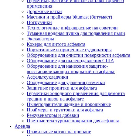
Герметики, мастики и литые составы горячего
применения
Дорожные катки
Мастики и праймеры bitumast (битумаст)
Погрузчики
Технологичные инфракрасные нагерватели
Туманная водяная пушка для подавления пыли
Экскаваторы
Кохеры для литого асфальта
Портативные и прицепные гудронаторы
Оборудование для очистки поверхности асфальта
Оборудование для пылеподавления США
Оборудование для нанесения защитно-
восстанавливающих покрытий на асфальт
Асфальтоукладчики
Оборудование для удаления разметки
Защитные пропитки для асфальта
Герметики холодного применения для ремонта
трещин и швов на асфальте
Пылеподавители жидкие и порошковые
Праймеры и грунтовки для асфальта
Режувенаторы и добавки
Цветные текстурные покрытия для асфальта
Аренда
Плавильные котлы на пропане