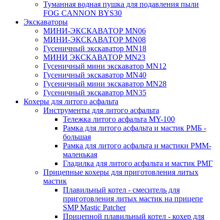
Туманная водная пушка для подавления пыли
FOG CANNON BYS30
Экскаваторы
МИНИ-ЭКСКАВАТОР MN06
МИНИ-ЭКСКАВАТОР MN08
Гусеничный экскаватор MN18
МИНИ ЭКСКАВАТОР MN23
Гусеничный мини экскаватор MN12
Гусеничный экскаватор MN40
Гусеничный мини экскаватор MN28
Гусеничный экскаватор MN35
Кохеры для литого асфальта
Инструменты для литого асфальта
Тележка литого асфальта MY-100
Рамка для литого асфальта и мастик РМБ -
большая
Рамка для литого асфальта и мастики РММ-
маленькая
Гладилка для литого асфальта и мастик РМГ
Прицепные кохеры для приготовления литых
мастик
Плавильный котел - смеситель для
приготовления литых мастик на прицепе
SMP Mastic Patcher
Прицепной плавильный котел - кохер для