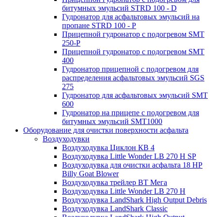
битумных эмульсий STRD 100 - D
Гудронатор для асфальтовых эмульсий на
пропане STRD 100 - P
Прицепной гудронатор с подогревом SMT
250-P
Прицепной гудронатор с подогревом SMT
400
Гудронатор прицепной с подогревом для
распределения асфальтовых эмульсий SGS
275
Гудронатор для асфальтовых эмульсий SMT
600
Гудронатор на прицепе с подогревом для
битумных эмульсий SMT1000
Оборудование для очистки поверхности асфальта
Воздуходувки
Воздуходувка Циклон КВ 4
Воздуходувка Little Wonder LB 270 H SP
Воздуходувка для очистки асфальта 18 HP
Billy Goat Blower
Воздуходувка трейлер ВТ Мега
Воздуходувка Little Wonder LB 270 H
Воздуходувка LandShark High Оutput Debris
Воздуходувка LandShark Classic