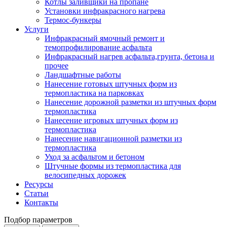
Котлы заливщики на пропане
Установки инфракрасного нагрева
Термос-бункеры
Услуги
Инфракрасный ямочный ремонт и
темопрофилирование асфальта
Инфракрасный нагрев асфальта,грунта, бетона и
прочее
Ландшафтные работы
Нанесение готовых штучных форм из
термопластика на парковках
Нанесение дорожной разметки из штучных форм
термопластика
Нанесение игровых штучных форм из
термопластика
Нанесение навигационной разметки из
термопластика
Уход за асфальтом и бетоном
Штучные формы из термопластика для
велосипедных дорожек
Ресурсы
Статьи
Контакты
Подбор параметров