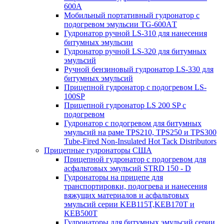
600A
Мобильный портативный гудронатор с
подогревом эмульсии TG-600AТ
Гудронатор ручной LS-310 для нанесения
битумных эмульсии
Гудронатор ручной LS-320 для битумных
эмульсий
Ручной бензиновый гудронатор LS-330 для
битумных эмульсий
Прицепной гудронатор с подогревом LS-
100SP
Прицепной гудронатор LS 200 SP с
подогревом
Гудронатор с подогревом для битумных
эмульсий на раме TPS210, TPS250 и TPS300
Tube-Fired Non-Insulated Hot Tack Distributors
Прицепные гудронаторы США
Прицепной гудронатор с подогревом для
асфальтовых эмульсий STRD 150 - D
Гудронаторы на прицепе для
транспортировки, подогрева и нанесения
вяжущих материалов и асфальтовых
эмульсий серии KEB115T,KEB170T и
KEB500T
Гудронаторы для битумных эмульсий серии