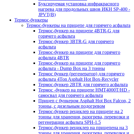
Буксируемая установка инфракрасного
нагрева для продольных швов ИКН SP-400 -
JPVT(B)
Термос-бункеры
Термос-бункеры на прицепе для горячего асфальта
Термос-бункер на прицепе 4BTR-G для
горячего асфальта
Термос-бункер 3BTR-G для горячего
асфальта
Термос-бункер на прицепе для горячего
асфальта 4BTR
Термос-бункер на прицепе для горячего
асфальта - Dump Box на 3 тонны
Термос бункер (регенератор) для горячего
асфальта 4Ton Asphalt Hot Box-Recycler
Термос-бункер 2BTR для горячего асфальта
Термос -бункер на прицепе HMT4000T/HD -
самосвал для горячего асфальта
Прицеп с бункером Asphalt Hot Box Falcon, 2
тонны, с дизельным подогревом
Термос-бункер рециклер на прицепе на 2
тонны для хранения, разогрева, перевозки и
регенерации асфальта SPH-1.5
Термос-бункер рециклер на прицепена на 3
тонны для хранения, разогрева, перевозки и