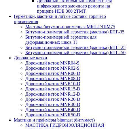
Дорожный автономный комплекс для
инфракрасного ямочного ремонта на
прицепе HDE 300 2TMT
Герметики, мастики и литые составы горячего
применения
Мастика битумно-полимерная МБП-Г/ШМ75
Битумно-полимерный герметик (мастика) БПГ-35
Битумно-полимерный герметик для
деформационных швов TJ
Битумно-полимерный герметик (мастика) БПГ- 25
Битумно-полимерный герметик (мастика) БПГ- 50
Дорожные катки
Дорожный каток MNR04-S
Дорожный каток MNR02-S
Дорожный каток MNR06-D
Дорожный каток MNR08-D
Дорожный каток MNR10-D
Дорожный каток MNR15-D
Дорожный каток MNR12-D
Дорожный каток MNR20-D
Дорожный каток MNR30-D
Дорожный каток MNR40-D
Дорожный каток MNR50-D
Мастики и праймеры bitumast (битумаст)
МАСТИКА ГИДРОИЗОЛЯЦИОННАЯ