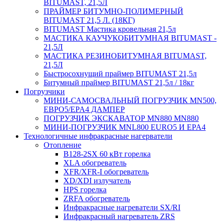
BITUMAST, 21,5Л
ПРАЙМЕР БИТУМНО-ПОЛИМЕРНЫЙ
BITUMAST 21,5 Л. (18КГ)
BITUMAST Мастика кровельная 21,5л
МАСТИКА КАУЧУКОБИТУМНАЯ BITUMAST -
21,5Л
МАСТИКА РЕЗИНОБИТУМНАЯ BITUMAST,
21,5Л
Быстросохнущий праймер BITUMAST 21,5л
Битумный праймер BITUMAST 21,5л / 18кг
Погрузчики
МИНИ-САМОСВАЛЬНЫЙ ПОГРУЗЧИК MN500,
ЕВРО5/EPA4 ДАМПЕР
ПОГРУЗЧИК ЭКСКАВАТОР MN880 MN880
МИНИ-ПОГРУЗЧИК MNL800 EURO5 И EPA4
Технологичные инфракрасные нагерватели
Отопление
B128-2SX 60 кВт горелка
XLA обогреватель
XFR/XFR-I обогреватель
XD/XDI излучатель
HPS горелка
ZRFA обогреватель
Инфракрасные нагреватели SX/RI
Инфракрасный нагреватель ZRS