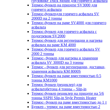
грузовике Truck Mount для горячего асфальта
Термос-бункер на прицепе SV3000 для
горячего асфальта
Термос-бункердля горячего асфальта SV
2000D на 2 тонны
Термос-бункер на раме SV4000 для горячего
асфальта
Термос-бункер для горячего асфальта с
подогревом SV2000
Термос-бункер для регенерации и нагрева
асфальта на раме KM 4000
Термос-бункер для горячего асфальта SV
2000 2 тонны
Термос- бункер для нагрева и хранения
асфальта SV 3000D на 3 тонны
Термос - бункер для регенерации, доставки,
хранения асфальта КМ 8000S
Термос-бункер на раме вместимостью 0.5
тонны КМ1000
Термос бункер (рециклер) для
асфальтобетона 4 тонны – Slip-in
Термос-бункер рециклер на прицепе на 5/6
тонны SSPH Slip-in Style Premix Heater
Термос- бункер на раме вместимостью до 1 т
Бункер - термос на раме вместимостью 2