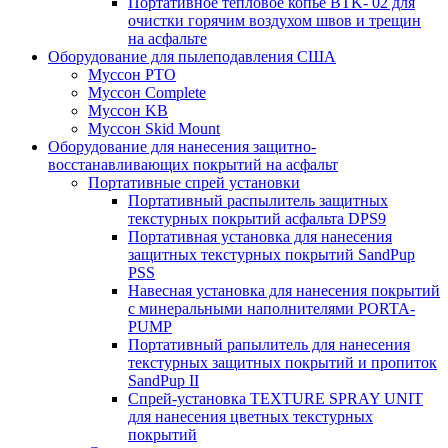
Портативное тепловое копье BTK- 02 для
очистки горячим воздухом швов и трещин
на асфальте
Оборудование для пылеподавления США
Муссон PTO
Муссон Complete
Муссон KB
Муссон Skid Mount
Оборудование для нанесения защитно-
восстанавливающих покрытий на асфальт
Портативные спрей установки
Портативный распылитель защитных
текстурных покрытий асфальта DPS9
Портативная установка для нанесения
защитных текстурных покрытий SandPup
PSS
Навесная установка для нанесения покрытий
с минеральными наполнителями PORTA-
PUMP
Портативный рапылитель для нанесения
текстурных защитных покрытий и пропиток
SandPup II
Спрей-установка TEXTURE SPRAY UNIT
для нанесения цветных текстурных
покрытий