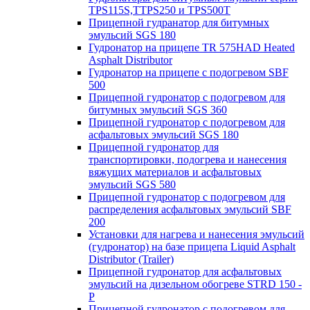
TPS115S,TTPS250 и TPS500T
Прицепной гудранатор для битумных
эмульсий SGS 180
Гудронатор на прицепе TR 575HAD Heated
Asphalt Distributor
Гудронатор на прицепе с подогревом SBF
500
Прицепной гудронатор с подогревом для
битумных эмульсий SGS 360
Прицепной гудронатор с подогревом для
асфальтовых эмульсий SGS 180
Прицепной гудронатор для
транспортировки, подогрева и нанесения
вяжущих материалов и асфальтовых
эмульсий SGS 580
Прицепной гудронатор с подогревом для
распределения асфальтовых эмульсий SBF
200
Установки для нагрева и нанесения эмульсий
(гудронатор) на базе прицепа Liquid Asphalt
Distributor (Trailer)
Прицепной гудронатор для асфальтовых
эмульсий на дизельном обогреве STRD 150 -
Р
Прицепной гудронатор с подогревом для