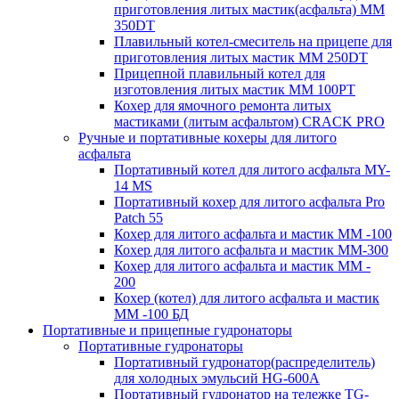
приготовления литых мастик(асфальта) MM
350DT
Плавильный котел-смеситель на прицепе для
приготовления литых мастик MM 250DT
Прицепной плавильный котел для
изготовления литых мастик MM 100PT
Кохер для ямочного ремонта литых
мастиками (литым асфальтом) CRACK PRO
Ручные и портативные кохеры для литого
асфальта
Портативный котел для литого асфальта MY-
14 MS
Портативный кохер для литого асфальта Pro
Patch 55
Кохер для литого асфальта и мастик MM -100
Кохер для литого асфальта и мастик MM-300
Кохер для литого асфальта и мастик MM -
200
Кохер (котел) для литого асфальта и мастик
MM -100 БД
Портативные и прицепные гудронаторы
Портативные гудронаторы
Портативный гудронатор(распределитель)
для холодных эмульсий HG-600A
Портативный гудронатор на тележке TG-