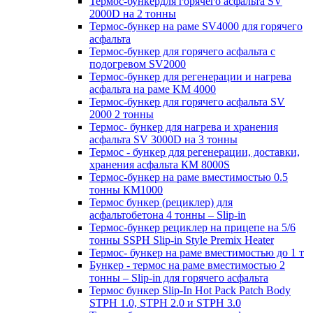
Термос-бункердля горячего асфальта SV
2000D на 2 тонны
Термос-бункер на раме SV4000 для горячего
асфальта
Термос-бункер для горячего асфальта с
подогревом SV2000
Термос-бункер для регенерации и нагрева
асфальта на раме KM 4000
Термос-бункер для горячего асфальта SV
2000 2 тонны
Термос- бункер для нагрева и хранения
асфальта SV 3000D на 3 тонны
Термос - бункер для регенерации, доставки,
хранения асфальта КМ 8000S
Термос-бункер на раме вместимостью 0.5
тонны КМ1000
Термос бункер (рециклер) для
асфальтобетона 4 тонны – Slip-in
Термос-бункер рециклер на прицепе на 5/6
тонны SSPH Slip-in Style Premix Heater
Термос- бункер на раме вместимостью до 1 т
Бункер - термос на раме вместимостью 2
тонны – Slip-in для горячего асфальта
Термос бункер Slip-In Hot Pack Patch Body
STPH 1.0, STPH 2.0 и STPH 3.0