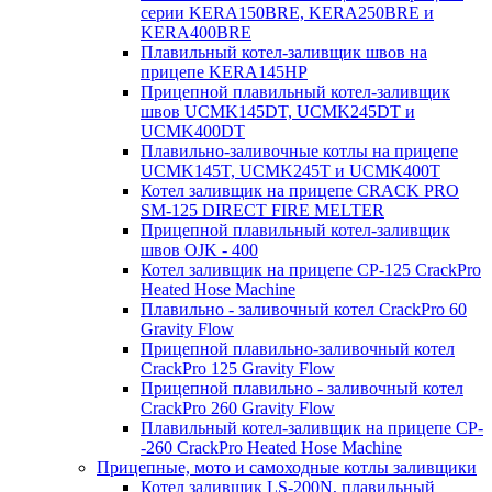
серии KERA150BRE, KERA250BRE и
KERA400BRE
Плавильный котел-заливщик швов на
прицепе KERA145HP
Прицепной плавильный котел-заливщик
швов UCMK145DT, UCMK245DT и
UCMK400DT
Плавильно-заливочные котлы на прицепе
UCMK145T, UCMK245T и UCMK400T
Котел заливщик на прицепе CRACK PRO
SM-125 DIRECT FIRE MELTER
Прицепной плавильный котел-заливщик
швов OJK - 400
Котел заливщик на прицепе CP-125 CrackPro
Heated Hose Machine
Плавильно - заливочный котел CrackPro 60
Gravity Flow
Прицепной плавильно-заливочный котел
CrackPro 125 Gravity Flow
Прицепной плавильно - заливочный котел
CrackPro 260 Gravity Flow
Плавильный котел-заливщик на прицепе CP-
-260 CrackPro Heated Hose Machine
Прицепные, мото и самоходные котлы заливщики
Котел заливщик LS-200N, плавильный