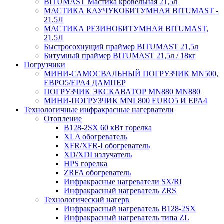
BITUMAST Мастика кровельная 21,5л
МАСТИКА КАУЧУКОБИТУМНАЯ BITUMAST -
21,5Л
МАСТИКА РЕЗИНОБИТУМНАЯ BITUMAST,
21,5Л
Быстросохнущий праймер BITUMAST 21,5л
Битумный праймер BITUMAST 21,5л / 18кг
Погрузчики
МИНИ-САМОСВАЛЬНЫЙ ПОГРУЗЧИК MN500,
ЕВРО5/EPA4 ДАМПЕР
ПОГРУЗЧИК ЭКСКАВАТОР MN880 MN880
МИНИ-ПОГРУЗЧИК MNL800 EURO5 И EPA4
Технологичные инфракрасные нагерватели
Отопление
B128-2SX 60 кВт горелка
XLA обогреватель
XFR/XFR-I обогреватель
XD/XDI излучатель
HPS горелка
ZRFA обогреватель
Инфракрасные нагреватели SX/RI
Инфракрасный нагреватель ZRS
Технологический нагерв
Инфракрасный нагреватель B128-2SX
Инфракрасный нагреватель типа ZL