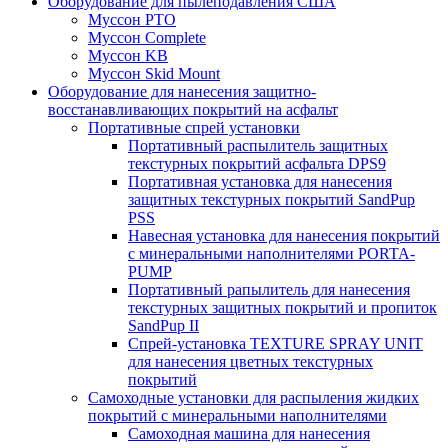
Оборудование для пылеподавления США
Муссон PTO
Муссон Complete
Муссон KB
Муссон Skid Mount
Оборудование для нанесения защитно-
восстанавливающих покрытий на асфальт
Портативные спрей установки
Портативный распылитель защитных
текстурных покрытий асфальта DPS9
Портативная установка для нанесения
защитных текстурных покрытий SandPup
PSS
Навесная установка для нанесения покрытий
с минеральными наполнителями PORTA-
PUMP
Портативный рапылитель для нанесения
текстурных защитных покрытий и пропиток
SandPup II
Спрей-установка TEXTURE SPRAY UNIT
для нанесения цветных текстурных
покрытий
Самоходные установки для распыления жидких
покрытий с минеральными наполнителями
Самоходная машина для нанесения