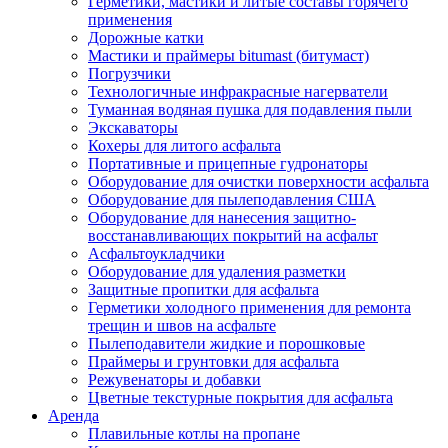
Герметики, мастики и литые составы горячего
применения
Дорожные катки
Мастики и праймеры bitumast (битумаст)
Погрузчики
Технологичные инфракрасные нагерватели
Туманная водяная пушка для подавления пыли
Экскаваторы
Кохеры для литого асфальта
Портативные и прицепные гудронаторы
Оборудование для очистки поверхности асфальта
Оборудование для пылеподавления США
Оборудование для нанесения защитно-
восстанавливающих покрытий на асфальт
Асфальтоукладчики
Оборудование для удаления разметки
Защитные пропитки для асфальта
Герметики холодного применения для ремонта
трещин и швов на асфальте
Пылеподавители жидкие и порошковые
Праймеры и грунтовки для асфальта
Режувенаторы и добавки
Цветные текстурные покрытия для асфальта
Аренда
Плавильные котлы на пропане