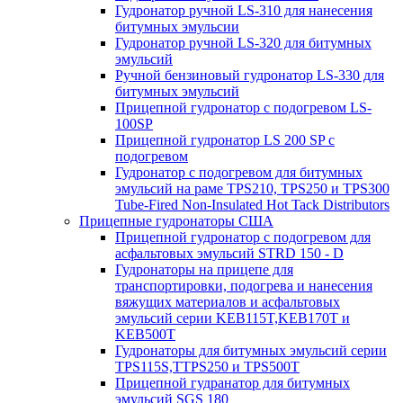
Гудронатор ручной LS-310 для нанесения
битумных эмульсии
Гудронатор ручной LS-320 для битумных
эмульсий
Ручной бензиновый гудронатор LS-330 для
битумных эмульсий
Прицепной гудронатор с подогревом LS-
100SP
Прицепной гудронатор LS 200 SP с
подогревом
Гудронатор с подогревом для битумных
эмульсий на раме TPS210, TPS250 и TPS300
Tube-Fired Non-Insulated Hot Tack Distributors
Прицепные гудронаторы США
Прицепной гудронатор с подогревом для
асфальтовых эмульсий STRD 150 - D
Гудронаторы на прицепе для
транспортировки, подогрева и нанесения
вяжущих материалов и асфальтовых
эмульсий серии KEB115T,KEB170T и
KEB500T
Гудронаторы для битумных эмульсий серии
TPS115S,TTPS250 и TPS500T
Прицепной гудранатор для битумных
эмульсий SGS 180