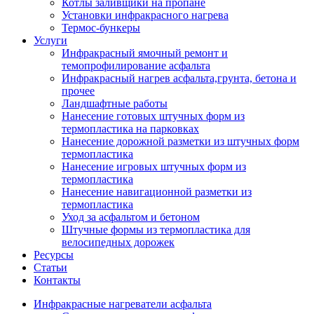
Котлы заливщики на пропане
Установки инфракрасного нагрева
Термос-бункеры
Услуги
Инфракрасный ямочный ремонт и
темопрофилирование асфальта
Инфракрасный нагрев асфальта,грунта, бетона и
прочее
Ландшафтные работы
Нанесение готовых штучных форм из
термопластика на парковках
Нанесение дорожной разметки из штучных форм
термопластика
Нанесение игровых штучных форм из
термопластика
Нанесение навигационной разметки из
термопластика
Уход за асфальтом и бетоном
Штучные формы из термопластика для
велосипедных дорожек
Ресурсы
Статьи
Контакты
Инфракрасные нагреватели асфальта