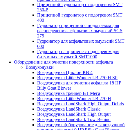
Прицепной гудронатор с подогревом SMT
250-P
Прицепной гудронатор с подогревом SMT
400
Гудронатор прицепной с подогревом для
распределения асфальтовых эмульсий SGS
275
Гудронатор для асфальтовых эмульсий SMT
600
Гудронатор на прицепе с подогревом для
битумных эмульсий SMT1000
Оборудование для очистки поверхности асфальта
Воздуходувки
Воздуходувка Циклон КВ 4
Воздуходувка Little Wonder LB 270 H SP
Воздуходувка для очистки асфальта 18 HP
Billy Goat Blower
Воздуходувка трейлер ВТ Мега
Воздуходувка Little Wonder LB 270 H
Воздуходувка LandShark High Оutput Debris
Воздуходувка LandShark Classic
Воздуходувка LandShark High Output
Воздуходувка LandShark Tow-Behind
Воздуходувка(оборудование для воздушной
очистки асфальта) 9 HP Billy Goat Blower