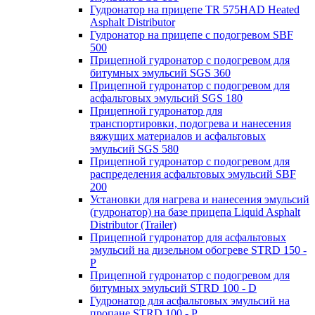
Гудронатор на прицепе TR 575HAD Heated
Asphalt Distributor
Гудронатор на прицепе с подогревом SBF
500
Прицепной гудронатор с подогревом для
битумных эмульсий SGS 360
Прицепной гудронатор с подогревом для
асфальтовых эмульсий SGS 180
Прицепной гудронатор для
транспортировки, подогрева и нанесения
вяжущих материалов и асфальтовых
эмульсий SGS 580
Прицепной гудронатор с подогревом для
распределения асфальтовых эмульсий SBF
200
Установки для нагрева и нанесения эмульсий
(гудронатор) на базе прицепа Liquid Asphalt
Distributor (Trailer)
Прицепной гудронатор для асфальтовых
эмульсий на дизельном обогреве STRD 150 -
Р
Прицепной гудронатор с подогревом для
битумных эмульсий STRD 100 - D
Гудронатор для асфальтовых эмульсий на
пропане STRD 100 - P