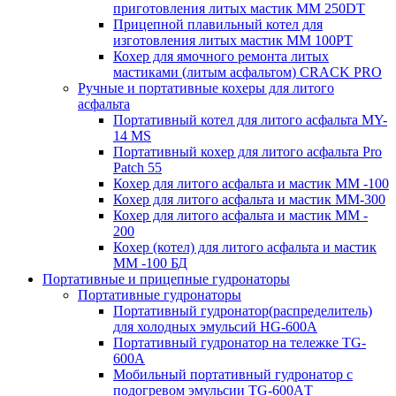
приготовления литых мастик MM 250DT
Прицепной плавильный котел для
изготовления литых мастик MM 100PT
Кохер для ямочного ремонта литых
мастиками (литым асфальтом) CRACK PRO
Ручные и портативные кохеры для литого
асфальта
Портативный котел для литого асфальта MY-
14 MS
Портативный кохер для литого асфальта Pro
Patch 55
Кохер для литого асфальта и мастик MM -100
Кохер для литого асфальта и мастик MM-300
Кохер для литого асфальта и мастик MM -
200
Кохер (котел) для литого асфальта и мастик
MM -100 БД
Портативные и прицепные гудронаторы
Портативные гудронаторы
Портативный гудронатор(распределитель)
для холодных эмульсий HG-600A
Портативный гудронатор на тележке TG-
600A
Мобильный портативный гудронатор с
подогревом эмульсии TG-600AТ