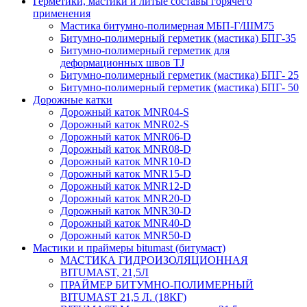
Герметики, мастики и литые составы горячего
применения
Мастика битумно-полимерная МБП-Г/ШМ75
Битумно-полимерный герметик (мастика) БПГ-35
Битумно-полимерный герметик для
деформационных швов TJ
Битумно-полимерный герметик (мастика) БПГ- 25
Битумно-полимерный герметик (мастика) БПГ- 50
Дорожные катки
Дорожный каток MNR04-S
Дорожный каток MNR02-S
Дорожный каток MNR06-D
Дорожный каток MNR08-D
Дорожный каток MNR10-D
Дорожный каток MNR15-D
Дорожный каток MNR12-D
Дорожный каток MNR20-D
Дорожный каток MNR30-D
Дорожный каток MNR40-D
Дорожный каток MNR50-D
Мастики и праймеры bitumast (битумаст)
МАСТИКА ГИДРОИЗОЛЯЦИОННАЯ
BITUMAST, 21,5Л
ПРАЙМЕР БИТУМНО-ПОЛИМЕРНЫЙ
BITUMAST 21,5 Л. (18КГ)