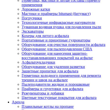
Герметики, мастики и литые составы горячего
применения
Дорожные катки
Мастики и праймеры bitumast (битумаст)
Погрузчики
Технологичные инфракрасные нагерватели
Туманная водяная пушка для подавления пыли
Экскаваторы
Кохеры для литого асфальта
Портативные и прицепные гудронаторы
Оборудование для очистки поверхности асфальта
Оборудование для пылеподавления США
Оборудование для нанесения защитно-
восстанавливающих покрытий на асфальт
Асфальтоукладчики
Оборудование для удаления разметки
Защитные пропитки для асфальта
Герметики холодного применения для ремонта
трещин и швов на асфальте
Пылеподавители жидкие и порошковые
Праймеры и грунтовки для асфальта
Режувенаторы и добавки
Цветные текстурные покрытия для асфальта
Аренда
Плавильные котлы на пропане