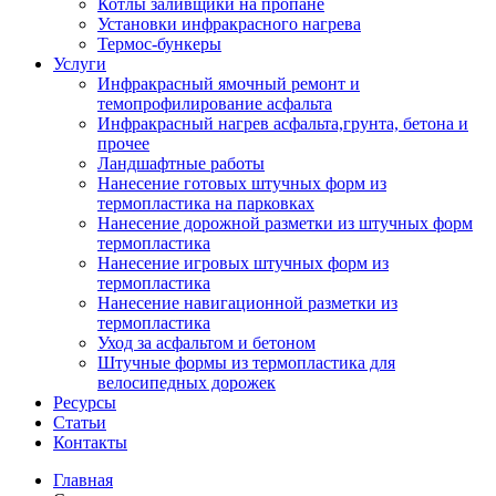
Котлы заливщики на пропане
Установки инфракрасного нагрева
Термос-бункеры
Услуги
Инфракрасный ямочный ремонт и
темопрофилирование асфальта
Инфракрасный нагрев асфальта,грунта, бетона и
прочее
Ландшафтные работы
Нанесение готовых штучных форм из
термопластика на парковках
Нанесение дорожной разметки из штучных форм
термопластика
Нанесение игровых штучных форм из
термопластика
Нанесение навигационной разметки из
термопластика
Уход за асфальтом и бетоном
Штучные формы из термопластика для
велосипедных дорожек
Ресурсы
Статьи
Контакты
Главная