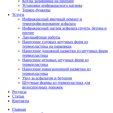
Котлы заливщики на пропане
Установки инфракрасного нагрева
Термос-бункеры
Услуги
Инфракрасный ямочный ремонт и
темопрофилирование асфальта
Инфракрасный нагрев асфальта,грунта, бетона и
прочее
Ландшафтные работы
Нанесение готовых штучных форм из
термопластика на парковках
Нанесение дорожной разметки из штучных форм
термопластика
Нанесение игровых штучных форм из
термопластика
Нанесение навигационной разметки из
термопластика
Уход за асфальтом и бетоном
Штучные формы из термопластика для
велосипедных дорожек
Ресурсы
Статьи
Контакты
Главная