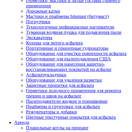
Герметики, мастики и литые составы горячего
применения
Дорожные катки
Мастики и праймеры bitumast (битумаст)
Погрузчики
Технологичные инфракрасные нагерватели
Туманная водяная пушка для подавления пыли
Экскаваторы
Кохеры для литого асфальта
Портативные и прицепные гудронаторы
Оборудование для очистки поверхности асфальта
Оборудование для пылеподавления США
Оборудование для нанесения защитно-
восстанавливающих покрытий на асфальт
Асфальтоукладчики
Оборудование для удаления разметки
Защитные пропитки для асфальта
Герметики холодного применения для ремонта
трещин и швов на асфальте
Пылеподавители жидкие и порошковые
Праймеры и грунтовки для асфальта
Режувенаторы и добавки
Цветные текстурные покрытия для асфальта
Аренда
Плавильные котлы на пропане