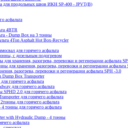
ва для продольных швов ИКН SP-400 - JPVT(B)
го асфальта
льта 4BTR
ьта - Dump Box на 3 тонны
льта 4Ton Asphalt Hot Box-Recycler
мосвал для горячего асфальта
 тонны, с дизельным подогревом
ы для хранения, разогрева, перевозки и регенерации асфальта SP
нны для хранения, разогрева, перевозки и регенерации асфальта 
нения, разогрева, перевозки и регенерации асфальта SPH -3.0
n Dump Box Transporter
 для горячего асфальта
dway для горячего асфальта
ы SPHD 2.0 для горячего асфальта
ransporter для горячего асфальта
2тонны для горячего асфальта
 4 тонны для горячего асфальта
ter with Hydraulic Dump - 4 тонны
ячего асфальта
- самосвал