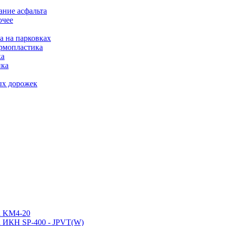
ние асфальта
очее
а на парковках
рмопластика
ка
ика
ых дорожек
а KM4-20
а ИКН SP-400 - JPVT(W)