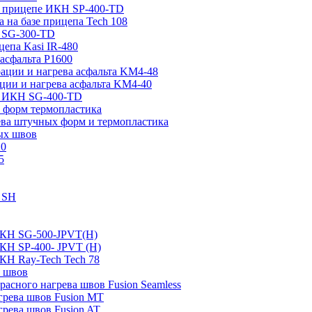
на прицепе ИКН SP-400-TD
а на базе прицепа Tech 108
е SG-300-TD
цепа Kasi IR-480
асфальта P1600
рации и нагрева асфальта KM4-48
ции и нагрева асфальта KM4-40
пе ИКН SG-400-TD
 форм термопластика
ева штучных форм и термопластика
ых швов
20
5
0 SH
ИКН SG-500-JPVT(H)
ИКН SP-400- JPVT (Н)
КН Ray-Tech Tech 78
а швов
асного нагрева швов Fusion Seamless
грева швов Fusion MT
грева швов Fusion AT