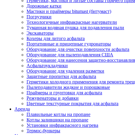
Герметики, мастики и литые составы горячего при
Дорожные катки
Мастики и праймеры bitumast (битумаст)
Погрузчики
Технологичные инфракрасные нагерватели
Туманная водяная пушка для подавления пыли
Экскаваторы
Кохеры для литого асфальта
Портативные и прицепные гудронаторы
Оборудование для очистки поверхности асфальта
Оборудование для пылеподавления США
Оборудование для нанесения защитно-восстанавли
Асфальтоукладчики
Оборудование для удаления разметки
Защитные пропитки для асфальта
Герметики холодного применения для ремонта трещ
Пылеподавители жидкие и порошковые
Праймеры и грунтовки для асфальта
Режувенаторы и добавки
Цветные текстурные покрытия для асфальта
Аренда
Плавильные котлы на пропане
Котлы заливщики на пропане
Установки инфракрасного нагрева
Термос-бункеры