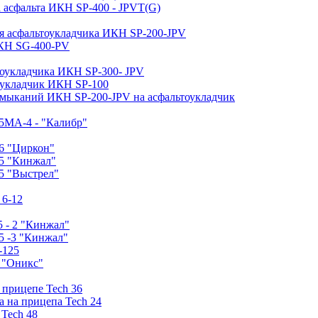
 асфальта ИКН SP-400 - JPVT(G)
ля асфальтоукладчика ИКН SP-200-JPV
ИКН SG-400-PV
тоукладчика ИКН SP-300- JPV
тоукладчик ИКН SP-100
имыканий ИКН SP-200-JPV на асфальтоукладчик
5МA-4 - "Калибр"
6 "Циркон"
-5 "Кинжал"
5 "Выстрел"
 6-12
 - 2 "Кинжал"
5 -3 "Кинжал"
-125
0 "Оникс"
 прицепе Tech 36
а на прицепа Tech 24
 Tech 48