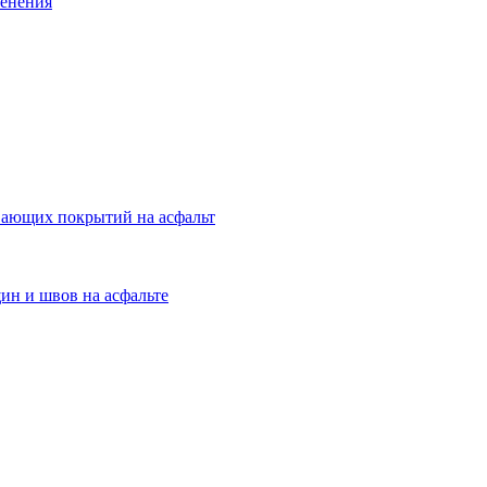
менения
вающих покрытий на асфальт
ин и швов на асфальте