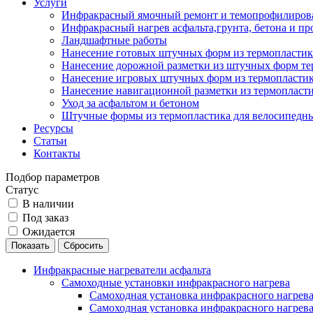
Услуги
Инфракрасный ямочный ремонт и темопрофилирова
Инфракрасный нагрев асфальта,грунта, бетона и пр
Ландшафтные работы
Нанесение готовых штучных форм из термопластик
Нанесение дорожной разметки из штучных форм те
Нанесение игровых штучных форм из термопласти
Нанесение навигационной разметки из термопласт
Уход за асфальтом и бетоном
Штучные формы из термопластика для велосипедн
Ресурсы
Статьи
Контакты
Подбор параметров
Статус
В наличии
Под заказ
Ожидается
Инфракрасные нагреватели асфальта
Самоходные установки инфракрасного нагрева
Самоходная установка инфракрасного нагрев
Самоходная установка инфракрасного нагрев