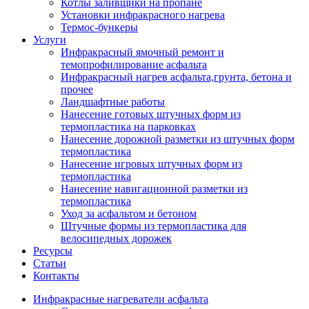
Котлы заливщики на пропане
Установки инфракрасного нагрева
Термос-бункеры
Услуги
Инфракрасный ямочный ремонт и
темопрофилирование асфальта
Инфракрасный нагрев асфальта,грунта, бетона и
прочее
Ландшафтные работы
Нанесение готовых штучных форм из
термопластика на парковках
Нанесение дорожной разметки из штучных форм
термопластика
Нанесение игровых штучных форм из
термопластика
Нанесение навигационной разметки из
термопластика
Уход за асфальтом и бетоном
Штучные формы из термопластика для
велосипедных дорожек
Ресурсы
Статьи
Контакты
Инфракрасные нагреватели асфальта