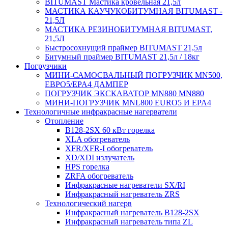
BITUMAST Мастика кровельная 21,5л
МАСТИКА КАУЧУКОБИТУМНАЯ BITUMAST -
21,5Л
МАСТИКА РЕЗИНОБИТУМНАЯ BITUMAST,
21,5Л
Быстросохнущий праймер BITUMAST 21,5л
Битумный праймер BITUMAST 21,5л / 18кг
Погрузчики
МИНИ-САМОСВАЛЬНЫЙ ПОГРУЗЧИК MN500,
ЕВРО5/EPA4 ДАМПЕР
ПОГРУЗЧИК ЭКСКАВАТОР MN880 MN880
МИНИ-ПОГРУЗЧИК MNL800 EURO5 И EPA4
Технологичные инфракрасные нагерватели
Отопление
B128-2SX 60 кВт горелка
XLA обогреватель
XFR/XFR-I обогреватель
XD/XDI излучатель
HPS горелка
ZRFA обогреватель
Инфракрасные нагреватели SX/RI
Инфракрасный нагреватель ZRS
Технологический нагерв
Инфракрасный нагреватель B128-2SX
Инфракрасный нагреватель типа ZL