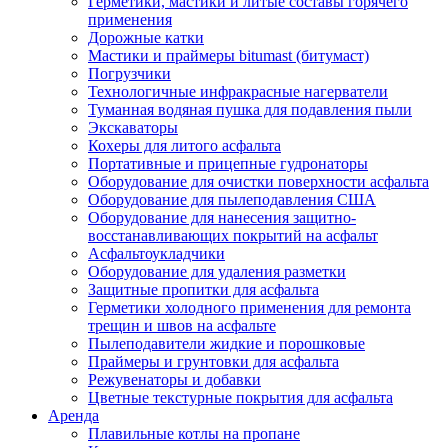
Герметики, мастики и литые составы горячего
применения
Дорожные катки
Мастики и праймеры bitumast (битумаст)
Погрузчики
Технологичные инфракрасные нагерватели
Туманная водяная пушка для подавления пыли
Экскаваторы
Кохеры для литого асфальта
Портативные и прицепные гудронаторы
Оборудование для очистки поверхности асфальта
Оборудование для пылеподавления США
Оборудование для нанесения защитно-
восстанавливающих покрытий на асфальт
Асфальтоукладчики
Оборудование для удаления разметки
Защитные пропитки для асфальта
Герметики холодного применения для ремонта
трещин и швов на асфальте
Пылеподавители жидкие и порошковые
Праймеры и грунтовки для асфальта
Режувенаторы и добавки
Цветные текстурные покрытия для асфальта
Аренда
Плавильные котлы на пропане