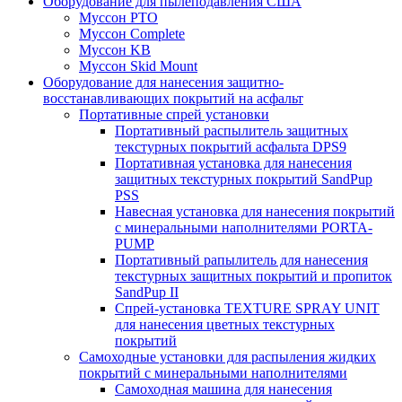
Оборудование для пылеподавления США
Муссон PTO
Муссон Complete
Муссон KB
Муссон Skid Mount
Оборудование для нанесения защитно-
восстанавливающих покрытий на асфальт
Портативные спрей установки
Портативный распылитель защитных
текстурных покрытий асфальта DPS9
Портативная установка для нанесения
защитных текстурных покрытий SandPup
PSS
Навесная установка для нанесения покрытий
с минеральными наполнителями PORTA-
PUMP
Портативный рапылитель для нанесения
текстурных защитных покрытий и пропиток
SandPup II
Спрей-установка TEXTURE SPRAY UNIT
для нанесения цветных текстурных
покрытий
Самоходные установки для распыления жидких
покрытий с минеральными наполнителями
Самоходная машина для нанесения