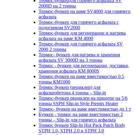
Термос-бункердля горячего асфальта SV
2000D на 2 тонны
Термос-бункер на раме SV4000 для горячего
асфальта
Термос-бункер для горячего асфальта с
подогревом SV2000
Термос-бункер для регенерации и нагрева
асфальта на раме KM 4000
Термос-бункер для горячего асфальта SV
2000 2 тонны
Термос- бункер для нагрева и хранения
асфальта SV 3000D на 3 тонны
Термос - бункер для регенерации, доставки,
хранения асфальта КМ 8000S
Термос-бункер на раме вместимостью 0.5
тонны КМ1000
Термос бункер (рециклер) для
асфальтобетона 4 тонны – Slip-in
Термос-бункер рециклер на прицепе на 5/6
тонны SSPH Slip-in Style Premix Heater
Термос- бункер на раме вместимостью до 1 т
Бункер - термос на раме вместимостью 2
тонны – Slip-in для горячего асфальта
Термос бункер Slip-In Hot Pack Patch Body
STPH 1.0, STPH 2.0 и STPH 3.0