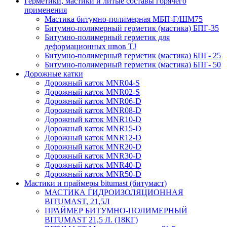
Герметики, мастики и литые составы горячего
применения
Мастика битумно-полимерная МБП-Г/ШМ75
Битумно-полимерный герметик (мастика) БПГ-35
Битумно-полимерный герметик для
деформационных швов TJ
Битумно-полимерный герметик (мастика) БПГ- 25
Битумно-полимерный герметик (мастика) БПГ- 50
Дорожные катки
Дорожный каток MNR04-S
Дорожный каток MNR02-S
Дорожный каток MNR06-D
Дорожный каток MNR08-D
Дорожный каток MNR10-D
Дорожный каток MNR15-D
Дорожный каток MNR12-D
Дорожный каток MNR20-D
Дорожный каток MNR30-D
Дорожный каток MNR40-D
Дорожный каток MNR50-D
Мастики и праймеры bitumast (битумаст)
МАСТИКА ГИДРОИЗОЛЯЦИОННАЯ
BITUMAST, 21,5Л
ПРАЙМЕР БИТУМНО-ПОЛИМЕРНЫЙ
BITUMAST 21,5 Л. (18КГ)