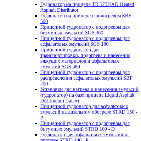
Гудронатор на прицепе TR 575HAD Heated
Asphalt Distributor
Гудронатор на прицепе с подогревом SBF
500
Прицепной гудронатор с подогревом для
битумных эмульсий SGS 360
Прицепной гудронатор с подогревом для
асфальтовых эмульсий SGS 180
Прицепной гудронатор для
транспортировки, подогрева и нанесения
вяжущих материалов и асфальтовых
эмульсий SGS 580
Прицепной гудронатор с подогревом для
распределения асфальтовых эмульсий SBF
200
Установки для нагрева и нанесения эмульсий
(гудронатор) на базе прицепа Liquid Asphalt
Distributor (Trailer)
Прицепной гудронатор для асфальтовых
эмульсий на дизельном обогреве STRD 150 -
Р
Прицепной гудронатор с подогревом для
битумных эмульсий STRD 100 - D
Гудронатор для асфальтовых эмульсий на
пропане STRD 100 - P