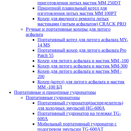
приготовления литых мастик MM 250DT
Прицепной плавильный котел для
изготовления литых мастик MM 100PT
Кохер для ямочного ремонта литых
мастиками (литым асфальтом) CRACK PRO
Ручные и портативные кохеры для литого
асфальта
Портативный котел для литого асфальта MY-
14 MS
Портативный кохер для литого асфальта Pro
Patch 55
Кохер для литого асфальта и мастик MM -100
Кохер для литого асфальта и мастик MM-300
Кохер для литого асфальта и мастик MM -
200
Кохер (котел) для литого асфальта и мастик
MM -100 БД
Портативные и прицепные гудронаторы
Портативные гудронаторы
Портативный гудронатор(распределитель)
для холодных эмульсий HG-600A
Портативный гудронатор на тележке TG-
600A
Мобильный портативный гудронатор с
подогревом эмульсии TG-600AТ