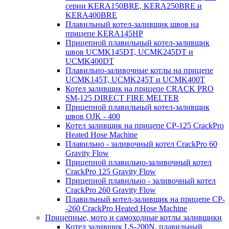
серии KERA150BRE, KERA250BRE и
KERA400BRE
Плавильный котел-заливщик швов на
прицепе KERA145HP
Прицепной плавильный котел-заливщик
швов UCMK145DT, UCMK245DT и
UCMK400DT
Плавильно-заливочные котлы на прицепе
UCMK145T, UCMK245T и UCMK400T
Котел заливщик на прицепе CRACK PRO
SM-125 DIRECT FIRE MELTER
Прицепной плавильный котел-заливщик
швов OJK - 400
Котел заливщик на прицепе CP-125 CrackPro
Heated Hose Machine
Плавильно - заливочный котел CrackPro 60
Gravity Flow
Прицепной плавильно-заливочный котел
CrackPro 125 Gravity Flow
Прицепной плавильно - заливочный котел
CrackPro 260 Gravity Flow
Плавильный котел-заливщик на прицепе CP-
-260 CrackPro Heated Hose Machine
Прицепные, мото и самоходные котлы заливщики
Котел заливщик LS-200N, плавильный