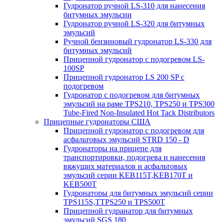
Гудронатор ручной LS-310 для нанесения
битумных эмульсии
Гудронатор ручной LS-320 для битумных
эмульсий
Ручной бензиновый гудронатор LS-330 для
битумных эмульсий
Прицепной гудронатор с подогревом LS-
100SP
Прицепной гудронатор LS 200 SP с
подогревом
Гудронатор с подогревом для битумных
эмульсий на раме TPS210, TPS250 и TPS300
Tube-Fired Non-Insulated Hot Tack Distributors
Прицепные гудронаторы США
Прицепной гудронатор с подогревом для
асфальтовых эмульсий STRD 150 - D
Гудронаторы на прицепе для
транспортировки, подогрева и нанесения
вяжущих материалов и асфальтовых
эмульсий серии KEB115T,KEB170T и
KEB500T
Гудронаторы для битумных эмульсий серии
TPS115S,TTPS250 и TPS500T
Прицепной гудранатор для битумных
эмульсий SGS 180