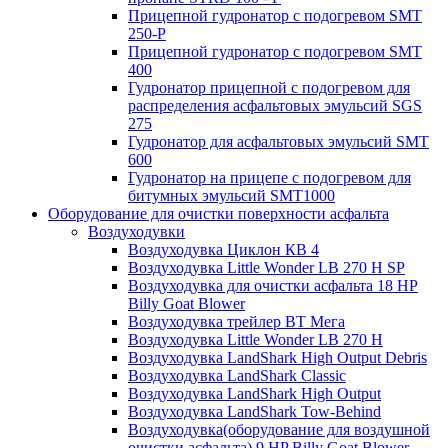
Прицепной гудронатор с подогревом SMT
250-P
Прицепной гудронатор с подогревом SMT
400
Гудронатор прицепной с подогревом для
распределения асфальтовых эмульсий SGS
275
Гудронатор для асфальтовых эмульсий SMT
600
Гудронатор на прицепе с подогревом для
битумных эмульсий SMT1000
Оборудование для очистки поверхности асфальта
Воздуходувки
Воздуходувка Циклон КВ 4
Воздуходувка Little Wonder LB 270 H SP
Воздуходувка для очистки асфальта 18 HP
Billy Goat Blower
Воздуходувка трейлер ВТ Мега
Воздуходувка Little Wonder LB 270 H
Воздуходувка LandShark High Оutput Debris
Воздуходувка LandShark Classic
Воздуходувка LandShark High Output
Воздуходувка LandShark Tow-Behind
Воздуходувка(оборудование для воздушной
очистки асфальта) 9 HP Billy Goat Blower