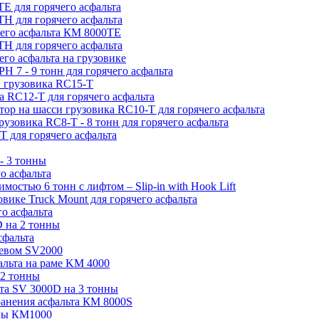
Е для горячего асфальта
Н для горячего асфальта
чего асфальта КМ 8000ТЕ
H для горячего асфальта
его асфальта на грузовике
H 7 - 9 тонн для горячего асфальта
и грузовика RC15-T
а RC12-T для горячего асфальта
атор на шасси грузовика RC10-T для горячего асфальта
грузовика RC8-T - 8 тонн для горячего асфальта
T для горячего асфальта
- 3 тонны
о асфальта
мостью 6 тонн с лифтом – Slip-in with Hook Lift
овике Truck Mount для горячего асфальта
о асфальта
D на 2 тонны
сфальта
ревом SV2000
альта на раме KM 4000
 2 тонны
ьта SV 3000D на 3 тонны
хранения асфальта КМ 8000S
нны КМ1000