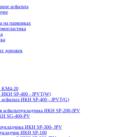
ние асфальта
очее
а на парковках
рмопластика
ка
ика
ых дорожек
а KM4-20
а ИКН SP-400 - JPVT(W)
 асфальта ИКН SP-400 - JPVT(G)
ля асфальтоукладчика ИКН SP-200-JPV
ИКН SG-400-PV
тоукладчика ИКН SP-300- JPV
тоукладчик ИКН SP-100