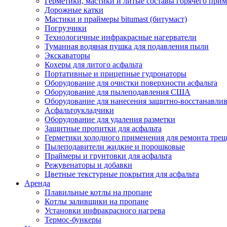
Герметики, мастики и литые составы горячего при
Дорожные катки
Мастики и праймеры bitumast (битумаст)
Погрузчики
Технологичные инфракрасные нагерватели
Туманная водяная пушка для подавления пыли
Экскаваторы
Кохеры для литого асфальта
Портативные и прицепные гудронаторы
Оборудование для очистки поверхности асфальта
Оборудование для пылеподавления США
Оборудование для нанесения защитно-восстанавли
Асфальтоукладчики
Оборудование для удаления разметки
Защитные пропитки для асфальта
Герметики холодного применения для ремонта трещ
Пылеподавители жидкие и порошковые
Праймеры и грунтовки для асфальта
Режувенаторы и добавки
Цветные текстурные покрытия для асфальта
Аренда
Плавильные котлы на пропане
Котлы заливщики на пропане
Установки инфракрасного нагрева
Термос-бункеры