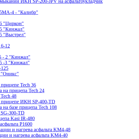
имыканий ИКН SP-200-JPV на асфальтоукладчик
5МA-4 - "Калибр"
6 "Циркон"
-5 "Кинжал"
5 "Выстрел"
 6-12
 - 2 "Кинжал"
5 -3 "Кинжал"
-125
0 "Оникс"
 прицепе Tech 36
а на прицепа Tech 24
 Tech 48
на прицепе ИКН SP-400-TD
а на базе прицепа Tech 108
е SG-300-TD
цепа Kasi IR-480
асфальта P1600
рации и нагрева асфальта KM4-48
ции и нагрева асфальта KM4-40