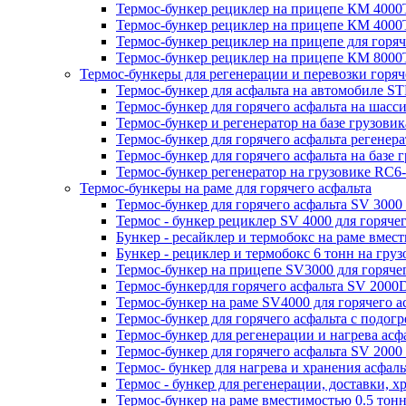
Термос-бункер рециклер на прицепе КМ 4000Т
Термос-бункер рециклер на прицепе КМ 4000Т
Термос-бункер рециклер на прицепе для горя
Термос-бункер рециклер на прицепе КМ 8000Т
Термос-бункеры для регенерации и перевозки горяч
Термос-бункер для асфальта на автомобиле STP
Термос-бункер для горячего асфальта на шасс
Термос-бункер и регенератор на базе грузовик
Термос-бункер для горячего асфальта регенер
Термос-бункер для горячего асфальта на базе 
Термос-бункер регенератор на грузовикe RC6-
Термос-бункеры на раме для горячего асфальта
Термос-бункер для горячего асфальта SV 3000 
Термос - бункер рециклер SV 4000 для горячег
Бункер - ресайклер и термобокс на раме вмести
Бункер - рециклер и термобокс 6 тонн на груз
Термос-бункер на прицепе SV3000 для горячег
Термос-бункердля горячего асфальта SV 2000
Термос-бункер на раме SV4000 для горячего а
Термос-бункер для горячего асфальта с подог
Термос-бункер для регенерации и нагрева асф
Термос-бункер для горячего асфальта SV 2000
Термос- бункер для нагрева и хранения асфал
Термос - бункер для регенерации, доставки, 
Термос-бункер на раме вместимостью 0.5 то