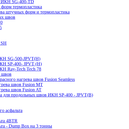
пе ИКН SG-400-TD
 форм термопластика
ева штучных форм и термопластика
ых швов
20
5
0 SH
ИКН SG-500-JPVT(H)
ИКН SP-400- JPVT (Н)
КН Ray-Tech Tech 78
а швов
асного нагрева швов Fusion Seamless
грева швов Fusion MT
грева швов Fusion AT
ва для продольных швов ИКН SP-400 - JPVT(B)
го асфальта
льта 4BTR
ьта - Dump Box на 3 тонны