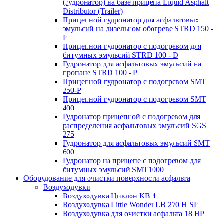
(гудронатор) на базе прицепа Liquid Asphalt
Distributor (Trailer)
Прицепной гудронатор для асфальтовых
эмульсий на дизельном обогреве STRD 150 -
Р
Прицепной гудронатор с подогревом для
битумных эмульсий STRD 100 - D
Гудронатор для асфальтовых эмульсий на
пропане STRD 100 - P
Прицепной гудронатор с подогревом SMT
250-P
Прицепной гудронатор с подогревом SMT
400
Гудронатор прицепной с подогревом для
распределения асфальтовых эмульсий SGS
275
Гудронатор для асфальтовых эмульсий SMT
600
Гудронатор на прицепе с подогревом для
битумных эмульсий SMT1000
Оборудование для очистки поверхности асфальта
Воздуходувки
Воздуходувка Циклон КВ 4
Воздуходувка Little Wonder LB 270 H SP
Воздуходувка для очистки асфальта 18 HP