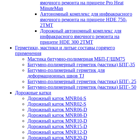
ямочного ремонта на прицепе Pro Heat
MinuteMan
Автономный комплекс для инфракрасного
ямочного ремонта на прицепе HDE 750-
2TMT
Дорожный автономный комплекс для
инфракрасного ямочного ремонта на
прицепе HDE 300 2TMT
Герметики, мастики и литые составы горячего
применения
Мастика битумно-полимерная МБП-Г/ШМ75
Битумно-полимерный герметик (мастика) БПГ-35
Битумно-полимерный герметик для
деформационных швов TJ
Битумно-полимерный герметик (мастика) БПГ- 25
Битумно-полимерный герметик (мастика) БПГ- 50
Дорожные катки
Дорожный каток MNR04-S
Дорожный каток MNR02-S
Дорожный каток MNR06-D
Дорожный каток MNR08-D
Дорожный каток MNR10-D
Дорожный каток MNR15-D
Дорожный каток MNR12-D
Дорожный каток MNR20-D