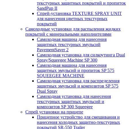
текстурных защитных покрытий и пропиток
SandPup II
Спрей-установка TEXTURE SPRAY UNIT
для нанесения цветных текстурных
покрытий
Самоходные установки для распыления жидких
покрытий с минеральными наполнителями
Самоходная машина для нанесения
защитных текстурных эмульсий
PavementSaver 2
Самоходная установка для силкоутинга Dual
Spray/Squeegee Machine SP 300
Самоходная машина для нанесения
защитных эмульсий и пропиток SP 575
SQUEEGEE MACHINE
Самоходная установка для распределения
защитных эмульсий и композитов SP 575
Dual Spray
Самоходная установка для нанесения
текстурных защитных эмульсий и
композитов SP 300 Squeegee
Спрей установки на прицепе
Прицепное устройство для смешивания и
нанесения холодных защитно-текстурных
покрытий SR-550 Trailer