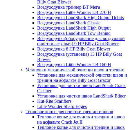
Billy Goat Blower
Воздуходувка трейлер ВТ Мега
Воздуходувка Little Wonder LB 270 H
Воздуходувка LandShark High Оutput Debris
Воздуходувка LandShark Classic
Воздуходувка LandShark High Output
Воздуходувка LandShark Tow-Behind
Воздуходувка(оборудование для воздушной
очистки асфальта) 9 HP Billy Goat Blower
Воздуходувка 6 HP Billy Goat Blower
Воздуходувка (установка) 13 HP Billy Goat
Blower
Воздуходувка Little Wonder LB 160 H
Установки механической очистки швов и трещин
Установка для механической очистки швов и
трещин на асфальте Billy Goat Grazor
Установка для чистки швов LandShark Crack
Cleaner
Установка для чистки швов LandShark Edger
Kut-Rite Scarifiers
Little Wonder Sharp Edges
Тепловое копье для очистки трещин и швов
Тепловое копье для очистки трещин и швов
на асфальте Crack Jet II
Тепловое копье для очистки трещин и швов