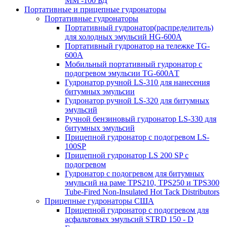
MM -100 БД
Портативные и прицепные гудронаторы
Портативные гудронаторы
Портативный гудронатор(распределитель)
для холодных эмульсий HG-600A
Портативный гудронатор на тележке TG-
600A
Мобильный портативный гудронатор с
подогревом эмульсии TG-600AТ
Гудронатор ручной LS-310 для нанесения
битумных эмульсии
Гудронатор ручной LS-320 для битумных
эмульсий
Ручной бензиновый гудронатор LS-330 для
битумных эмульсий
Прицепной гудронатор с подогревом LS-
100SP
Прицепной гудронатор LS 200 SP с
подогревом
Гудронатор с подогревом для битумных
эмульсий на раме TPS210, TPS250 и TPS300
Tube-Fired Non-Insulated Hot Tack Distributors
Прицепные гудронаторы США
Прицепной гудронатор с подогревом для
асфальтовых эмульсий STRD 150 - D