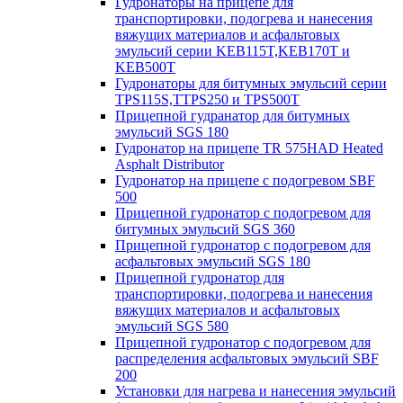
Гудронаторы на прицепе для
транспортировки, подогрева и нанесения
вяжущих материалов и асфальтовых
эмульсий серии KEB115T,KEB170T и
KEB500T
Гудронаторы для битумных эмульсий серии
TPS115S,TTPS250 и TPS500T
Прицепной гудранатор для битумных
эмульсий SGS 180
Гудронатор на прицепе TR 575HAD Heated
Asphalt Distributor
Гудронатор на прицепе с подогревом SBF
500
Прицепной гудронатор с подогревом для
битумных эмульсий SGS 360
Прицепной гудронатор с подогревом для
асфальтовых эмульсий SGS 180
Прицепной гудронатор для
транспортировки, подогрева и нанесения
вяжущих материалов и асфальтовых
эмульсий SGS 580
Прицепной гудронатор с подогревом для
распределения асфальтовых эмульсий SBF
200
Установки для нагрева и нанесения эмульсий