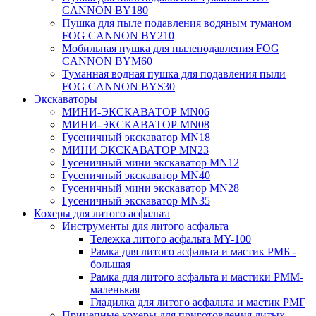
CANNON BY180
Пушка для пыле подавления водяным туманом
FOG CANNON BY210
Мобильная пушка для пылеподавления FOG
CANNON BYM60
Туманная водная пушка для подавления пыли
FOG CANNON BYS30
Экскаваторы
МИНИ-ЭКСКАВАТОР MN06
МИНИ-ЭКСКАВАТОР MN08
Гусеничный экскаватор MN18
МИНИ ЭКСКАВАТОР MN23
Гусеничный мини экскаватор MN12
Гусеничный экскаватор MN40
Гусеничный мини экскаватор MN28
Гусеничный экскаватор MN35
Кохеры для литого асфальта
Инструменты для литого асфальта
Тележка литого асфальта MY-100
Рамка для литого асфальта и мастик РМБ -
большая
Рамка для литого асфальта и мастики РММ-
маленькая
Гладилка для литого асфальта и мастик РМГ
Прицепные кохеры для приготовления литых