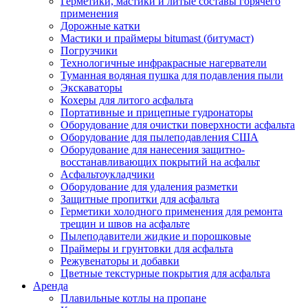
Герметики, мастики и литые составы горячего
применения
Дорожные катки
Мастики и праймеры bitumast (битумаст)
Погрузчики
Технологичные инфракрасные нагерватели
Туманная водяная пушка для подавления пыли
Экскаваторы
Кохеры для литого асфальта
Портативные и прицепные гудронаторы
Оборудование для очистки поверхности асфальта
Оборудование для пылеподавления США
Оборудование для нанесения защитно-
восстанавливающих покрытий на асфальт
Асфальтоукладчики
Оборудование для удаления разметки
Защитные пропитки для асфальта
Герметики холодного применения для ремонта
трещин и швов на асфальте
Пылеподавители жидкие и порошковые
Праймеры и грунтовки для асфальта
Режувенаторы и добавки
Цветные текстурные покрытия для асфальта
Аренда
Плавильные котлы на пропане