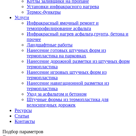
Котлы заливщики на пропане
Установки инфракрасного нагрева
Термос-бункеры
Услуги
Инфракрасный ямочный ремонт и
темопрофилирование асфальта
Инфракрасный нагрев асфальта,грунта, бетона и
прочее
Ландшафтные работы
Нанесение готовых штучных форм из
термопластика на парковках
Нанесение дорожной разметки из штучных форм
термопластика
Нанесение игровых штучных форм из
термопластика
Нанесение навигационной разметки из
термопластика
Уход за асфальтом и бетоном
Штучные формы из термопластика для
велосипедных дорожек
Ресурсы
Статьи
Контакты
Подбор параметров