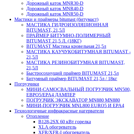
Дорожный каток MNR30-D
Дорожный каток MNR40-D
Дорожный каток MNR50-D
Мастики и праймеры bitumast (битумаст)
МАСТИКА ГИДРОИЗОЛЯЦИОННАЯ
BITUMAST, 21,5Л
ПРАЙМЕР БИТУМНО-ПОЛИМЕРНЫЙ
BITUMAST 21,5 Л. (18КГ)
BITUMAST Мастика кровельная 21,5л
МАСТИКА КАУЧУКОБИТУМНАЯ BITUMAST -
21,5Л
МАСТИКА РЕЗИНОБИТУМНАЯ BITUMAST,
21,5Л
Быстросохнущий праймер BITUMAST 21,5л
Битумный праймер BITUMAST 21,5л / 18кг
Погрузчики
МИНИ-САМОСВАЛЬНЫЙ ПОГРУЗЧИК MN500,
ЕВРО5/EPA4 ДАМПЕР
ПОГРУЗЧИК ЭКСКАВАТОР MN880 MN880
МИНИ-ПОГРУЗЧИК MNL800 EURO5 И EPA4
Технологичные инфракрасные нагерватели
Отопление
B128-2SX 60 кВт горелка
XLA обогреватель
XFR/XFR-I обогреватель