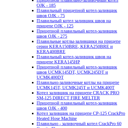
Прицепной плавильно-заливочный котел
OJK - 185
Плавильный прицепной котел-заливщик
швов OJK - 75
Плавильный котел заливщик швов на
прицепе OJK - 125
Прицепной плавильный котел-заливщик
швов OJK - 275
Плавильные котлы-заливщики на прицепе
серии KERA150BRE, KERA250BRE и
KERA400BRE
Плавильный котел-заливщик швов на
прицепе KERA145HP
Прицепной плавильный котел-заливщик
швов UCMK145DT, UCMK245DT и
UCMK400DT
Плавильно-заливочные котлы на прицепе
UCMK145T, UCMK245T и UCMK400T
Котел заливщик на прицепе CRACK PRO
SM-125 DIRECT FIRE MELTER
Прицепной плавильный котел-заливщик
швов OJK - 400
Котел заливщик на прицепе CP-125 CrackPro
Heated Hose Machine
Плавильно - заливочный котел CrackPro 60