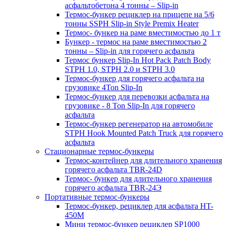
асфальтобетона 4 тонны – Slip-in
Термос-бункер рециклер на прицепе на 5/6
тонны SSPH Slip-in Style Premix Heater
Термос- бункер на раме вместимостью до 1 т
Бункер - термос на раме вместимостью 2
тонны – Slip-in для горячего асфальта
Термос бункер Slip-In Hot Pack Patch Body
STPH 1.0, STPH 2.0 и STPH 3.0
Термос-бункер для горячего асфальта на
грузовике 4Ton Slip-In
Термос-бункер для перевозки асфальта на
грузовике - 8 Ton Slip-In для горячего
асфальта
Термос-бункер регенератор на автомобиле
STPH Hook Mounted Patch Truck для горячего
асфальта
Стационарные термос-бункеры
Термос-контейнер для длительного хранения
горячего асфальта TBR-24D
Термос- бункер для длительного хранения
горячего асфальта TBR-24Э
Портативные термос-бункеры
Термос-бункер, рециклер для асфальта HT-
450M
Мини термос-бункер рециклер SP1000