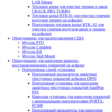
LAB Stinger
Тепловое копье для очистки трещин и швов
CRACK PRO TURBO
Тепловое копьё ВТК-01 для очистки горячим
воздухом трещин на асфальте
Портативное тепловое копье BTK- 02 для
очистки горячим воздухом швов и трещин
на асфальте
Оборудование для пылеподавления США
Муссон PTO
Муссон Complete
Муссон KB
Муссон Skid Mount
Оборудование для нанесения защитно-
восстанавливающих покрытий на асфальт
Портативные спрей установки
Портативный распылитель защитных
текстурных покрытий асфальта DPS9
Портативная установка для нанесения
защитных текстурных покрытий SandPup
PSS
Навесная установка для нанесения покрытий
с минеральными наполнителями PORTA-
PUMP
Портативный рапылитель для нанесения