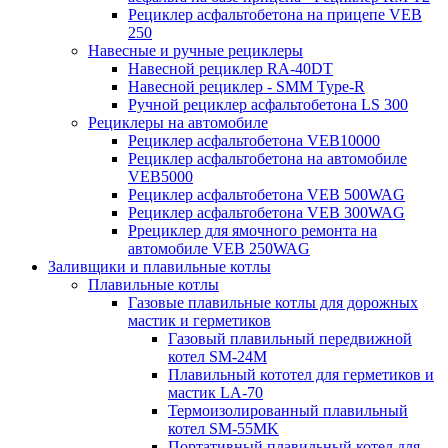
Рециклер асфальтобетона на прицепе VEB
250
Навесные и ручные рециклеры
Навесной рециклер RA-40DT
Навесной рециклер - SMM Type-R
Ручной рециклер асфальтобетона LS 300
Рециклеры на автомобиле
Рециклер асфальтобетона VEB10000
Рециклер асфальтобетона на автомобиле
VEB5000
Рециклер асфальтобетона VEB 500WAG
Рециклер асфальтобетона VEB 300WAG
Ррециклер для ямочного ремонта на
автомобиле VEB 250WAG
Заливщики и плавильные котлы
Плавильные котлы
Газовые плавильные котлы для дорожных
мастик и герметиков
Газовый плавильный передвижной
котел SM-24M
Плавильный кототел для герметиков и
мастик LA-70
Термоизолированный плавильный
котел SM-55MK
Портативный плавильный котел для