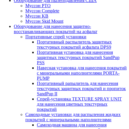
Оборудование для пылеподавления США
Муссон PTO
Муссон Complete
Муссон KB
Муссон Skid Mount
Оборудование для нанесения защитно-
восстанавливающих покрытий на асфальт
Портативные спрей установки
Портативный распылитель защитных
текстурных покрытий асфальта DPS9
Портативная установка для нанесения
защитных текстурных покрытий SandPup
PSS
Навесная установка для нанесения покрытий
с минеральными наполнителями PORTA-
PUMP
Портативный рапылитель для нанесения
текстурных защитных покрытий и пропиток
SandPup II
Спрей-установка TEXTURE SPRAY UNIT
для нанесения цветных текстурных
покрытий
Самоходные установки для распыления жидких
покрытий с минеральными наполнителями
Самоходная машина для нанесения