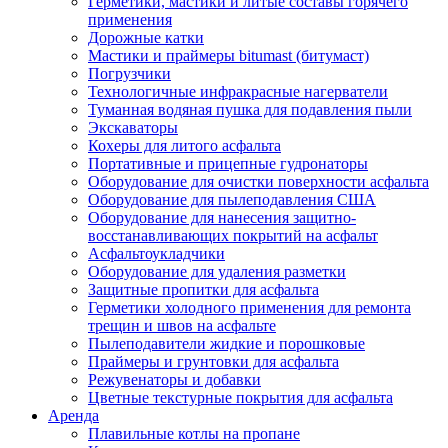
Герметики, мастики и литые составы горячего
применения
Дорожные катки
Мастики и праймеры bitumast (битумаст)
Погрузчики
Технологичные инфракрасные нагерватели
Туманная водяная пушка для подавления пыли
Экскаваторы
Кохеры для литого асфальта
Портативные и прицепные гудронаторы
Оборудование для очистки поверхности асфальта
Оборудование для пылеподавления США
Оборудование для нанесения защитно-
восстанавливающих покрытий на асфальт
Асфальтоукладчики
Оборудование для удаления разметки
Защитные пропитки для асфальта
Герметики холодного применения для ремонта
трещин и швов на асфальте
Пылеподавители жидкие и порошковые
Праймеры и грунтовки для асфальта
Режувенаторы и добавки
Цветные текстурные покрытия для асфальта
Аренда
Плавильные котлы на пропане