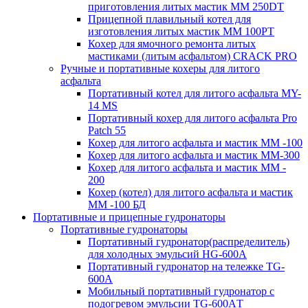
приготовления литых мастик MM 250DT
Прицепной плавильный котел для
изготовления литых мастик MM 100PT
Кохер для ямочного ремонта литых
мастиками (литым асфальтом) CRACK PRO
Ручные и портативные кохеры для литого
асфальта
Портативный котел для литого асфальта MY-
14 MS
Портативный кохер для литого асфальта Pro
Patch 55
Кохер для литого асфальта и мастик MM -100
Кохер для литого асфальта и мастик MM-300
Кохер для литого асфальта и мастик MM -
200
Кохер (котел) для литого асфальта и мастик
MM -100 БД
Портативные и прицепные гудронаторы
Портативные гудронаторы
Портативный гудронатор(распределитель)
для холодных эмульсий HG-600A
Портативный гудронатор на тележке TG-
600A
Мобильный портативный гудронатор с
подогревом эмульсии TG-600AТ