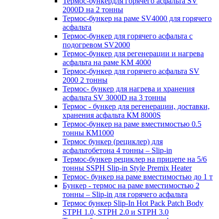
Термос-бункердля горячего асфальта SV
2000D на 2 тонны
Термос-бункер на раме SV4000 для горячего
асфальта
Термос-бункер для горячего асфальта с
подогревом SV2000
Термос-бункер для регенерации и нагрева
асфальта на раме KM 4000
Термос-бункер для горячего асфальта SV
2000 2 тонны
Термос- бункер для нагрева и хранения
асфальта SV 3000D на 3 тонны
Термос - бункер для регенерации, доставки,
хранения асфальта КМ 8000S
Термос-бункер на раме вместимостью 0.5
тонны КМ1000
Термос бункер (рециклер) для
асфальтобетона 4 тонны – Slip-in
Термос-бункер рециклер на прицепе на 5/6
тонны SSPH Slip-in Style Premix Heater
Термос- бункер на раме вместимостью до 1 т
Бункер - термос на раме вместимостью 2
тонны – Slip-in для горячего асфальта
Термос бункер Slip-In Hot Pack Patch Body
STPH 1.0, STPH 2.0 и STPH 3.0