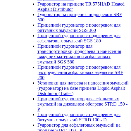
Гудронатор на прицепе TR 575HAD Heated
Asphalt Distributor
Гудронатор на прицепе с подогревом SBF
500
Прицепной гудронатор с подогревом для
битумных эмульсий SGS 360
Прицепной гудронатор с подогревом для
асфальтовых эмульсий SGS 180
Прицепной гудронатор для
транспортировки, подогрева и нанесения
вяжущих материалов и асфальтовых
эмульсий SGS 580
Прицепной гудронатор с подогревом для
распределения асфальтовых эмульсий SBF
200
Установки для нагрева и нанесения эмульсий
(гудронатор) на базе прицепа Liquid Asphalt
Distributor (Trailer)
Прицепной гудронатор для асфальтовых
эмульсий на дизельном обогреве STRD 150 -
Р
Прицепной гудронатор с подогревом для
битумных эмульсий STRD 100 - D
Гудронатор для асфальтовых эмульсий на
пропане STRD 100 - P