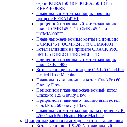
серии KERA150BRE, KERA250BRE и
KERA400BRE
Плавильный котел-заливщик швов на
прицепе KERA145HP
Прицепной плавильный котел-заливщик
швов UCMK145DT, UCMK245DT и
UCMK400DT
Плавильно-заливочные котлы на прицепе
UCMK145T, UCMK245T и UCMK400T
Котел заливщик на прицепе CRACK PRO
SM-125 DIRECT FIRE MELTER
Прицепной плавильный котел-заливщик
швов OJK - 400
Котел заливщик на прицепе CP-125 CrackPro
Heated Hose Machine
Плавильно - заливочный котел CrackPro 60
Gravity Flow
Прицепной плавильно-заливочный котел
CrackPro 125 Gravity Flow
Прицепной плавильно - заливочный котел
CrackPro 260 Gravity Flow
Плавильный котел-заливщик на прицепе CP-
-260 CrackPro Heated Hose Machine
Прицепные, мото и самоходные котлы заливщики
Котел заливщик LS-200N, плавильный