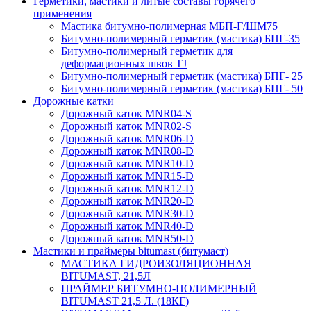
Герметики, мастики и литые составы горячего
применения
Мастика битумно-полимерная МБП-Г/ШМ75
Битумно-полимерный герметик (мастика) БПГ-35
Битумно-полимерный герметик для
деформационных швов TJ
Битумно-полимерный герметик (мастика) БПГ- 25
Битумно-полимерный герметик (мастика) БПГ- 50
Дорожные катки
Дорожный каток MNR04-S
Дорожный каток MNR02-S
Дорожный каток MNR06-D
Дорожный каток MNR08-D
Дорожный каток MNR10-D
Дорожный каток MNR15-D
Дорожный каток MNR12-D
Дорожный каток MNR20-D
Дорожный каток MNR30-D
Дорожный каток MNR40-D
Дорожный каток MNR50-D
Мастики и праймеры bitumast (битумаст)
МАСТИКА ГИДРОИЗОЛЯЦИОННАЯ
BITUMAST, 21,5Л
ПРАЙМЕР БИТУМНО-ПОЛИМЕРНЫЙ
BITUMAST 21,5 Л. (18КГ)