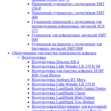
Прицепной гудронатор с подогревом SMT
250-P
Прицепной гудронатор с подогревом SMT
400
Гудронатор прицепной с подогревом для
распределения асфальтовых эмульсий SGS
275
Гудронатор для асфальтовых эмульсий SMT
600
Гудронатор на прицепе с подогревом для
битумных эмульсий SMT1000
Оборудование для очистки поверхности асфальта
Воздуходувки
Воздуходувка Циклон КВ 4
Воздуходувка Little Wonder LB 270 H SP
Воздуходувка для очистки асфальта 18 HP
Billy Goat Blower
Воздуходувка трейлер ВТ Мега
Воздуходувка Little Wonder LB 270 H
Воздуходувка LandShark High Оutput Debris
Воздуходувка LandShark Classic
Воздуходувка LandShark High Output
Воздуходувка LandShark Tow-Behind
Воздуходувка(оборудование для воздушной
очистки асфальта) 9 HP Billy Goat Blower