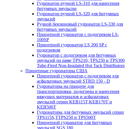
Гудронатор ручной LS-310 для нанесения
битумных эмульсии
Гудронатор ручной LS-320 для битумных
эмульсий
Ручной бензиновый гудронатор LS-330 для
битумных эмульсий
Прицепной гудронатор с подогревом LS-
100SP
Прицепной гудронатор LS 200 SP с
подогревом
Гудронатор с подогревом для битумных
эмульсий на раме TPS210, TPS250 и TPS300
Tube-Fired Non-Insulated Hot Tack Distributors
Прицепные гудронаторы США
Прицепной гудронатор с подогревом для
асфальтовых эмульсий STRD 150 - D
Гудронаторы на прицепе для
транспортировки, подогрева и нанесения
вяжущих материалов и асфальтовых
эмульсий серии KEB115T,KEB170T и
KEB500T
Гудронаторы для битумных эмульсий серии
TPS115S,TTPS250 и TPS500T
Прицепной гудранатор для битумных
эмульсий SGS 180