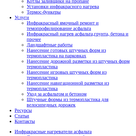
Котлы заливщики на пропане
Установки инфракрасного нагрева
Термос-бункеры
Услуги
Инфракрасный ямочный ремонт и
темопрофилирование асфальта
Инфракрасный нагрев асфальта,грунта, бетона и
прочее
Ландшафтные работы
Нанесение готовых штучных форм из
термопластика на парковках
Нанесение дорожной разметки из штучных форм
термопластика
Нанесение игровых штучных форм из
термопластика
Нанесение навигационной разметки из
термопластика
Уход за асфальтом и бетоном
Штучные формы из термопластика для
велосипедных дорожек
Ресурсы
Статьи
Контакты
Инфракрасные нагреватели асфальта