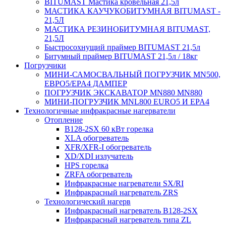
BITUMAST Мастика кровельная 21,5л
МАСТИКА КАУЧУКОБИТУМНАЯ BITUMAST -
21,5Л
МАСТИКА РЕЗИНОБИТУМНАЯ BITUMAST,
21,5Л
Быстросохнущий праймер BITUMAST 21,5л
Битумный праймер BITUMAST 21,5л / 18кг
Погрузчики
МИНИ-САМОСВАЛЬНЫЙ ПОГРУЗЧИК MN500,
ЕВРО5/EPA4 ДАМПЕР
ПОГРУЗЧИК ЭКСКАВАТОР MN880 MN880
МИНИ-ПОГРУЗЧИК MNL800 EURO5 И EPA4
Технологичные инфракрасные нагерватели
Отопление
B128-2SX 60 кВт горелка
XLA обогреватель
XFR/XFR-I обогреватель
XD/XDI излучатель
HPS горелка
ZRFA обогреватель
Инфракрасные нагреватели SX/RI
Инфракрасный нагреватель ZRS
Технологический нагерв
Инфракрасный нагреватель B128-2SX
Инфракрасный нагреватель типа ZL