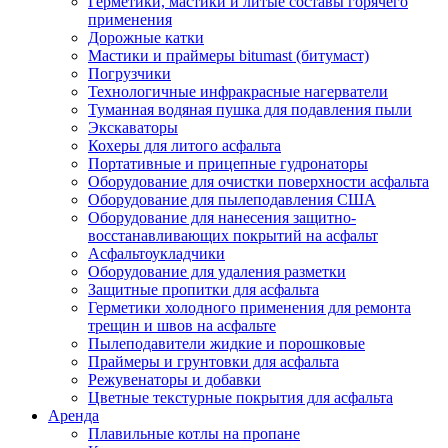
Герметики, мастики и литые составы горячего
применения
Дорожные катки
Мастики и праймеры bitumast (битумаст)
Погрузчики
Технологичные инфракрасные нагерватели
Туманная водяная пушка для подавления пыли
Экскаваторы
Кохеры для литого асфальта
Портативные и прицепные гудронаторы
Оборудование для очистки поверхности асфальта
Оборудование для пылеподавления США
Оборудование для нанесения защитно-
восстанавливающих покрытий на асфальт
Асфальтоукладчики
Оборудование для удаления разметки
Защитные пропитки для асфальта
Герметики холодного применения для ремонта
трещин и швов на асфальте
Пылеподавители жидкие и порошковые
Праймеры и грунтовки для асфальта
Режувенаторы и добавки
Цветные текстурные покрытия для асфальта
Аренда
Плавильные котлы на пропане