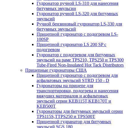
Гудронатор ручной LS-310 для нанесения
битумных эмульсии
Гудронатор ручной LS-320 для битумных
эмульсий
Ручной бензиновый гудронатор LS-330 для
битумных эмульсий
Прицепной гудронатор с подогревом LS-
100SP
Прицепной гудронатор LS 200 SP с
подогревом
Гудронатор с подогревом для битумных
эмульсий на раме TPS210, TPS250 и TPS300
Tube-Fired Non-Insulated Hot Tack Distributors
Прицепные гудронаторы США
Прицепной гудронатор с подогревом для
асфальтовых эмульсий STRD 150 - D
Гудронаторы на прицепе для
транспортировки, подогрева и нанесения
вяжущих материалов и асфальтовых
эмульсий серии KEB115T,KEB170T и
KEB500T
Гудронаторы для битумных эмульсий серии
TPS115S,TTPS250 и TPS500T
Прицепной гудранатор для битумных
эмульсий SGS 180