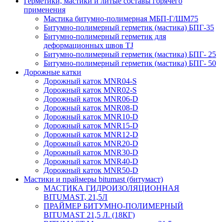
Герметики, мастики и литые составы горячего
применения
Мастика битумно-полимерная МБП-Г/ШМ75
Битумно-полимерный герметик (мастика) БПГ-35
Битумно-полимерный герметик для
деформационных швов TJ
Битумно-полимерный герметик (мастика) БПГ- 25
Битумно-полимерный герметик (мастика) БПГ- 50
Дорожные катки
Дорожный каток MNR04-S
Дорожный каток MNR02-S
Дорожный каток MNR06-D
Дорожный каток MNR08-D
Дорожный каток MNR10-D
Дорожный каток MNR15-D
Дорожный каток MNR12-D
Дорожный каток MNR20-D
Дорожный каток MNR30-D
Дорожный каток MNR40-D
Дорожный каток MNR50-D
Мастики и праймеры bitumast (битумаст)
МАСТИКА ГИДРОИЗОЛЯЦИОННАЯ
BITUMAST, 21,5Л
ПРАЙМЕР БИТУМНО-ПОЛИМЕРНЫЙ
BITUMAST 21,5 Л. (18КГ)