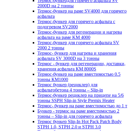
Термос-бункердля горячего асфальта SV
2000D на 2 тонны
Термос-бункер на раме SV4000 для горячего
асфальта
Термос-бункер для горячего асфальта с
подогревом SV2000
Термос-бункер для регенерации и нагрева
асфальта на раме KM 4000
Термос-бункер для горячего асфальта SV
2000 2 тонны
Термос- бункер для нагрева и хранения
асфальта SV 3000D на 3 тонны
Термос - бункер для регенерации, доставки,
хранения асфальта КМ 8000S
Термос-бункер на раме вместимостью 0.5
тонны КМ1000
Термос бункер (рециклер) для
асфальтобетона 4 тонны – Slip-in
Термос-бункер рециклер на прицепе на 5/6
тонны SSPH Slip-in Style Premix Heater
Термос- бункер на раме вместимостью до 1 т
Бункер - термос на раме вместимостью 2
тонны – Slip-in для горячего асфальта
Термос бункер Slip-In Hot Pack Patch Body
STPH 1.0, STPH 2.0 и STPH 3.0