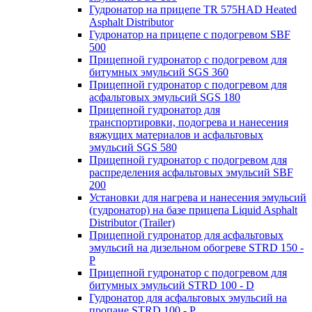
Гудронатор на прицепе TR 575HAD Heated
Asphalt Distributor
Гудронатор на прицепе с подогревом SBF
500
Прицепной гудронатор с подогревом для
битумных эмульсий SGS 360
Прицепной гудронатор с подогревом для
асфальтовых эмульсий SGS 180
Прицепной гудронатор для
транспортировки, подогрева и нанесения
вяжущих материалов и асфальтовых
эмульсий SGS 580
Прицепной гудронатор с подогревом для
распределения асфальтовых эмульсий SBF
200
Установки для нагрева и нанесения эмульсий
(гудронатор) на базе прицепа Liquid Asphalt
Distributor (Trailer)
Прицепной гудронатор для асфальтовых
эмульсий на дизельном обогреве STRD 150 -
Р
Прицепной гудронатор с подогревом для
битумных эмульсий STRD 100 - D
Гудронатор для асфальтовых эмульсий на
пропане STRD 100 - P