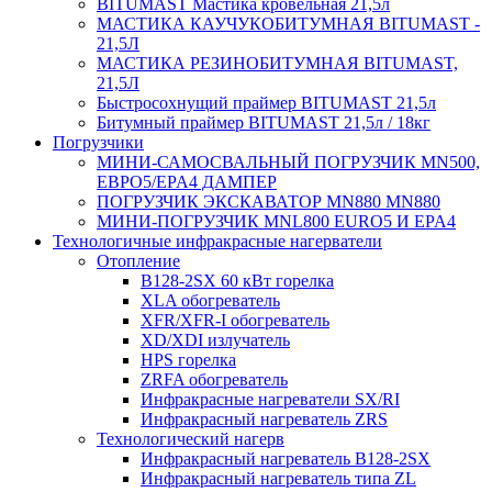
BITUMAST Мастика кровельная 21,5л
МАСТИКА КАУЧУКОБИТУМНАЯ BITUMAST -
21,5Л
МАСТИКА РЕЗИНОБИТУМНАЯ BITUMAST,
21,5Л
Быстросохнущий праймер BITUMAST 21,5л
Битумный праймер BITUMAST 21,5л / 18кг
Погрузчики
МИНИ-САМОСВАЛЬНЫЙ ПОГРУЗЧИК MN500,
ЕВРО5/EPA4 ДАМПЕР
ПОГРУЗЧИК ЭКСКАВАТОР MN880 MN880
МИНИ-ПОГРУЗЧИК MNL800 EURO5 И EPA4
Технологичные инфракрасные нагерватели
Отопление
B128-2SX 60 кВт горелка
XLA обогреватель
XFR/XFR-I обогреватель
XD/XDI излучатель
HPS горелка
ZRFA обогреватель
Инфракрасные нагреватели SX/RI
Инфракрасный нагреватель ZRS
Технологический нагерв
Инфракрасный нагреватель B128-2SX
Инфракрасный нагреватель типа ZL