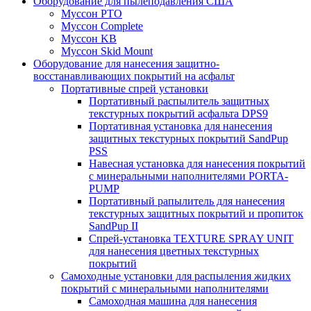
Оборудование для пылеподавления США
Муссон PTO
Муссон Complete
Муссон KB
Муссон Skid Mount
Оборудование для нанесения защитно-
восстанавливающих покрытий на асфальт
Портативные спрей установки
Портативный распылитель защитных
текстурных покрытий асфальта DPS9
Портативная установка для нанесения
защитных текстурных покрытий SandPup
PSS
Навесная установка для нанесения покрытий
с минеральными наполнителями PORTA-
PUMP
Портативный рапылитель для нанесения
текстурных защитных покрытий и пропиток
SandPup II
Спрей-установка TEXTURE SPRAY UNIT
для нанесения цветных текстурных
покрытий
Самоходные установки для распыления жидких
покрытий с минеральными наполнителями
Самоходная машина для нанесения