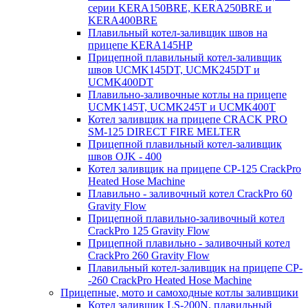
серии KERA150BRE, KERA250BRE и
KERA400BRE
Плавильный котел-заливщик швов на
прицепе KERA145HP
Прицепной плавильный котел-заливщик
швов UCMK145DT, UCMK245DT и
UCMK400DT
Плавильно-заливочные котлы на прицепе
UCMK145T, UCMK245T и UCMK400T
Котел заливщик на прицепе CRACK PRO
SM-125 DIRECT FIRE MELTER
Прицепной плавильный котел-заливщик
швов OJK - 400
Котел заливщик на прицепе CP-125 CrackPro
Heated Hose Machine
Плавильно - заливочный котел CrackPro 60
Gravity Flow
Прицепной плавильно-заливочный котел
CrackPro 125 Gravity Flow
Прицепной плавильно - заливочный котел
CrackPro 260 Gravity Flow
Плавильный котел-заливщик на прицепе CP-
-260 CrackPro Heated Hose Machine
Прицепные, мото и самоходные котлы заливщики
Котел заливщик LS-200N, плавильный