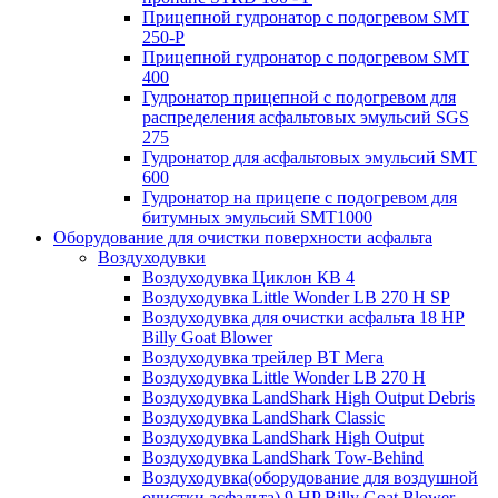
Прицепной гудронатор с подогревом SMT
250-P
Прицепной гудронатор с подогревом SMT
400
Гудронатор прицепной с подогревом для
распределения асфальтовых эмульсий SGS
275
Гудронатор для асфальтовых эмульсий SMT
600
Гудронатор на прицепе с подогревом для
битумных эмульсий SMT1000
Оборудование для очистки поверхности асфальта
Воздуходувки
Воздуходувка Циклон КВ 4
Воздуходувка Little Wonder LB 270 H SP
Воздуходувка для очистки асфальта 18 HP
Billy Goat Blower
Воздуходувка трейлер ВТ Мега
Воздуходувка Little Wonder LB 270 H
Воздуходувка LandShark High Оutput Debris
Воздуходувка LandShark Classic
Воздуходувка LandShark High Output
Воздуходувка LandShark Tow-Behind
Воздуходувка(оборудование для воздушной
очистки асфальта) 9 HP Billy Goat Blower