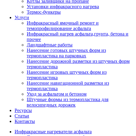
Котлы заливщики на пропане
Установки инфракрасного нагрева
Термос-бункеры
Услуги
Инфракрасный ямочный ремонт и
темопрофилирование асфальта
Инфракрасный нагрев асфальта,грунта, бетона и
прочее
Ландшафтные работы
Нанесение готовых штучных форм из
термопластика на парковках
Нанесение дорожной разметки из штучных форм
термопластика
Нанесение игровых штучных форм из
термопластика
Нанесение навигационной разметки из
термопластика
Уход за асфальтом и бетоном
Штучные формы из термопластика для
велосипедных дорожек
Ресурсы
Статьи
Контакты
Инфракрасные нагреватели асфальта