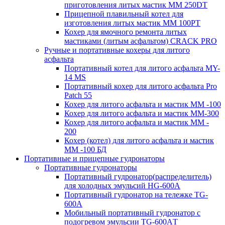
приготовления литых мастик MM 250DT
Прицепной плавильный котел для
изготовления литых мастик MM 100PT
Кохер для ямочного ремонта литых
мастиками (литым асфальтом) CRACK PRO
Ручные и портативные кохеры для литого
асфальта
Портативный котел для литого асфальта MY-
14 MS
Портативный кохер для литого асфальта Pro
Patch 55
Кохер для литого асфальта и мастик MM -100
Кохер для литого асфальта и мастик MM-300
Кохер для литого асфальта и мастик MM -
200
Кохер (котел) для литого асфальта и мастик
MM -100 БД
Портативные и прицепные гудронаторы
Портативные гудронаторы
Портативный гудронатор(распределитель)
для холодных эмульсий HG-600A
Портативный гудронатор на тележке TG-
600A
Мобильный портативный гудронатор с
подогревом эмульсии TG-600AТ