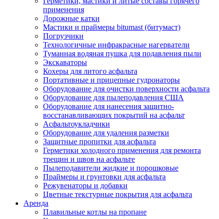
Герметики, мастики и литые составы горячего
применения
Дорожные катки
Мастики и праймеры bitumast (битумаст)
Погрузчики
Технологичные инфракрасные нагерватели
Туманная водяная пушка для подавления пыли
Экскаваторы
Кохеры для литого асфальта
Портативные и прицепные гудронаторы
Оборудование для очистки поверхности асфальта
Оборудование для пылеподавления США
Оборудование для нанесения защитно-
восстанавливающих покрытий на асфальт
Асфальтоукладчики
Оборудование для удаления разметки
Защитные пропитки для асфальта
Герметики холодного применения для ремонта
трещин и швов на асфальте
Пылеподавители жидкие и порошковые
Праймеры и грунтовки для асфальта
Режувенаторы и добавки
Цветные текстурные покрытия для асфальта
Аренда
Плавильные котлы на пропане