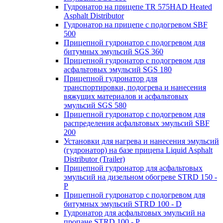
Гудронатор на прицепе TR 575HAD Heated
Asphalt Distributor
Гудронатор на прицепе с подогревом SBF
500
Прицепной гудронатор с подогревом для
битумных эмульсий SGS 360
Прицепной гудронатор с подогревом для
асфальтовых эмульсий SGS 180
Прицепной гудронатор для
транспортировки, подогрева и нанесения
вяжущих материалов и асфальтовых
эмульсий SGS 580
Прицепной гудронатор с подогревом для
распределения асфальтовых эмульсий SBF
200
Установки для нагрева и нанесения эмульсий
(гудронатор) на базе прицепа Liquid Asphalt
Distributor (Trailer)
Прицепной гудронатор для асфальтовых
эмульсий на дизельном обогреве STRD 150 -
Р
Прицепной гудронатор с подогревом для
битумных эмульсий STRD 100 - D
Гудронатор для асфальтовых эмульсий на
пропане STRD 100 - P