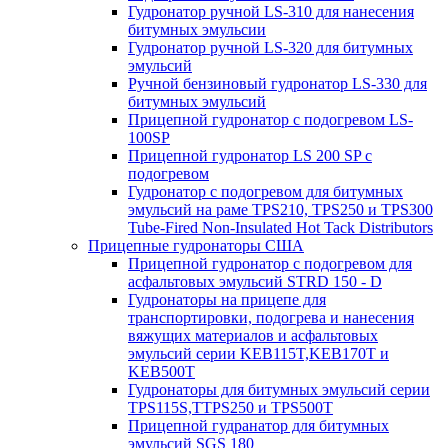
Гудронатор ручной LS-310 для нанесения
битумных эмульсии
Гудронатор ручной LS-320 для битумных
эмульсий
Ручной бензиновый гудронатор LS-330 для
битумных эмульсий
Прицепной гудронатор с подогревом LS-
100SP
Прицепной гудронатор LS 200 SP с
подогревом
Гудронатор с подогревом для битумных
эмульсий на раме TPS210, TPS250 и TPS300
Tube-Fired Non-Insulated Hot Tack Distributors
Прицепные гудронаторы США
Прицепной гудронатор с подогревом для
асфальтовых эмульсий STRD 150 - D
Гудронаторы на прицепе для
транспортировки, подогрева и нанесения
вяжущих материалов и асфальтовых
эмульсий серии KEB115T,KEB170T и
KEB500T
Гудронаторы для битумных эмульсий серии
TPS115S,TTPS250 и TPS500T
Прицепной гудранатор для битумных
эмульсий SGS 180