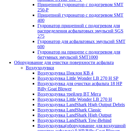
Прицепной гудронатор с подогревом SMT
250-P
Прицепной гудронатор с подогревом SMT
400
Гудронатор прицепной с подогревом для
распределения асфальтовых эмульсий SGS
275
Гудронатор для асфальтовых эмульсий SMT
600
Гудронатор на прицепе с подогревом для
битумных эмульсий SMT1000
Оборудование для очистки поверхности асфальта
Воздуходувки
Воздуходувка Циклон КВ 4
Воздуходувка Little Wonder LB 270 H SP
Воздуходувка для очистки асфальта 18 HP
Billy Goat Blower
Воздуходувка трейлер ВТ Мега
Воздуходувка Little Wonder LB 270 H
Воздуходувка LandShark High Оutput Debris
Воздуходувка LandShark Classic
Воздуходувка LandShark High Output
Воздуходувка LandShark Tow-Behind
Воздуходувка(оборудование для воздушной
очистки асфальта) 9 HP Billy Goat Blower