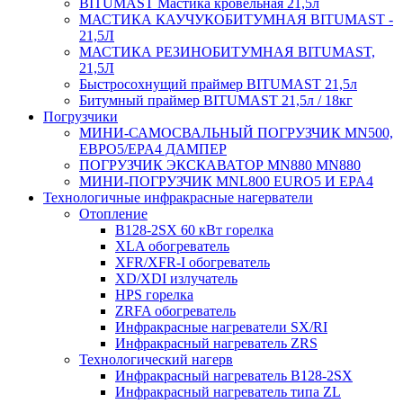
BITUMAST Мастика кровельная 21,5л
МАСТИКА КАУЧУКОБИТУМНАЯ BITUMAST -
21,5Л
МАСТИКА РЕЗИНОБИТУМНАЯ BITUMAST,
21,5Л
Быстросохнущий праймер BITUMAST 21,5л
Битумный праймер BITUMAST 21,5л / 18кг
Погрузчики
МИНИ-САМОСВАЛЬНЫЙ ПОГРУЗЧИК MN500,
ЕВРО5/EPA4 ДАМПЕР
ПОГРУЗЧИК ЭКСКАВАТОР MN880 MN880
МИНИ-ПОГРУЗЧИК MNL800 EURO5 И EPA4
Технологичные инфракрасные нагерватели
Отопление
B128-2SX 60 кВт горелка
XLA обогреватель
XFR/XFR-I обогреватель
XD/XDI излучатель
HPS горелка
ZRFA обогреватель
Инфракрасные нагреватели SX/RI
Инфракрасный нагреватель ZRS
Технологический нагерв
Инфракрасный нагреватель B128-2SX
Инфракрасный нагреватель типа ZL