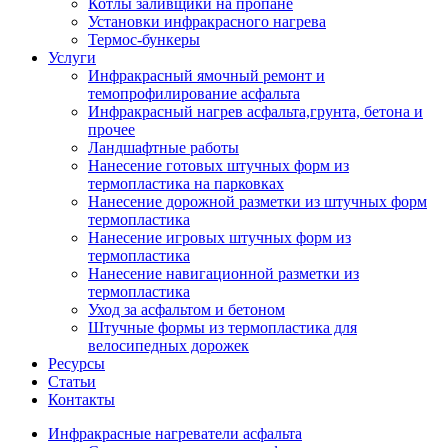
Котлы заливщики на пропане
Установки инфракрасного нагрева
Термос-бункеры
Услуги
Инфракрасный ямочный ремонт и
темопрофилирование асфальта
Инфракрасный нагрев асфальта,грунта, бетона и
прочее
Ландшафтные работы
Нанесение готовых штучных форм из
термопластика на парковках
Нанесение дорожной разметки из штучных форм
термопластика
Нанесение игровых штучных форм из
термопластика
Нанесение навигационной разметки из
термопластика
Уход за асфальтом и бетоном
Штучные формы из термопластика для
велосипедных дорожек
Ресурсы
Статьи
Контакты
Инфракрасные нагреватели асфальта