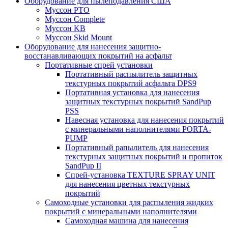
Оборудование для пылеподавления США
Муссон PTO
Муссон Complete
Муссон KB
Муссон Skid Mount
Оборудование для нанесения защитно-
восстанавливающих покрытий на асфальт
Портативные спрей установки
Портативный распылитель защитных
текстурных покрытий асфальта DPS9
Портативная установка для нанесения
защитных текстурных покрытий SandPup
PSS
Навесная установка для нанесения покрытий
с минеральными наполнителями PORTA-
PUMP
Портативный рапылитель для нанесения
текстурных защитных покрытий и пропиток
SandPup II
Спрей-установка TEXTURE SPRAY UNIT
для нанесения цветных текстурных
покрытий
Самоходные установки для распыления жидких
покрытий с минеральными наполнителями
Самоходная машина для нанесения