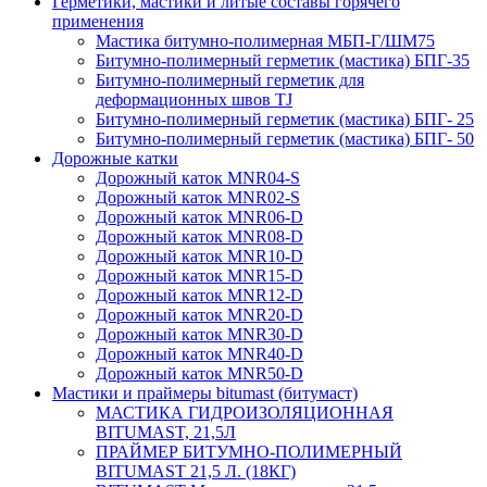
Герметики, мастики и литые составы горячего
применения
Мастика битумно-полимерная МБП-Г/ШМ75
Битумно-полимерный герметик (мастика) БПГ-35
Битумно-полимерный герметик для
деформационных швов TJ
Битумно-полимерный герметик (мастика) БПГ- 25
Битумно-полимерный герметик (мастика) БПГ- 50
Дорожные катки
Дорожный каток MNR04-S
Дорожный каток MNR02-S
Дорожный каток MNR06-D
Дорожный каток MNR08-D
Дорожный каток MNR10-D
Дорожный каток MNR15-D
Дорожный каток MNR12-D
Дорожный каток MNR20-D
Дорожный каток MNR30-D
Дорожный каток MNR40-D
Дорожный каток MNR50-D
Мастики и праймеры bitumast (битумаст)
МАСТИКА ГИДРОИЗОЛЯЦИОННАЯ
BITUMAST, 21,5Л
ПРАЙМЕР БИТУМНО-ПОЛИМЕРНЫЙ
BITUMAST 21,5 Л. (18КГ)