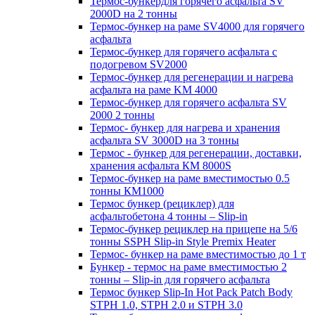
Термос-бункердля горячего асфальта SV
2000D на 2 тонны
Термос-бункер на раме SV4000 для горячего
асфальта
Термос-бункер для горячего асфальта с
подогревом SV2000
Термос-бункер для регенерации и нагрева
асфальта на раме KM 4000
Термос-бункер для горячего асфальта SV
2000 2 тонны
Термос- бункер для нагрева и хранения
асфальта SV 3000D на 3 тонны
Термос - бункер для регенерации, доставки,
хранения асфальта КМ 8000S
Термос-бункер на раме вместимостью 0.5
тонны КМ1000
Термос бункер (рециклер) для
асфальтобетона 4 тонны – Slip-in
Термос-бункер рециклер на прицепе на 5/6
тонны SSPH Slip-in Style Premix Heater
Термос- бункер на раме вместимостью до 1 т
Бункер - термос на раме вместимостью 2
тонны – Slip-in для горячего асфальта
Термос бункер Slip-In Hot Pack Patch Body
STPH 1.0, STPH 2.0 и STPH 3.0