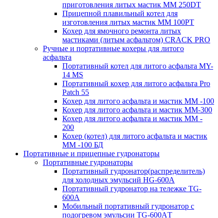
приготовления литых мастик MM 250DT
Прицепной плавильный котел для
изготовления литых мастик MM 100PT
Кохер для ямочного ремонта литых
мастиками (литым асфальтом) CRACK PRO
Ручные и портативные кохеры для литого
асфальта
Портативный котел для литого асфальта MY-
14 MS
Портативный кохер для литого асфальта Pro
Patch 55
Кохер для литого асфальта и мастик MM -100
Кохер для литого асфальта и мастик MM-300
Кохер для литого асфальта и мастик MM -
200
Кохер (котел) для литого асфальта и мастик
MM -100 БД
Портативные и прицепные гудронаторы
Портативные гудронаторы
Портативный гудронатор(распределитель)
для холодных эмульсий HG-600A
Портативный гудронатор на тележке TG-
600A
Мобильный портативный гудронатор с
подогревом эмульсии TG-600AТ