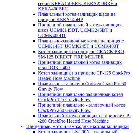
серии KERA150BRE, KERA250BRE и
KERA400BRE
Плавильный котел-заливщик швов на
прицепе KERA145HP
Прицепной плавильный котел-заливщик
швов UCMK145DT, UCMK245DT и
UCMK400DT
Плавильно-заливочные котлы на прицепе
UCMK145T, UCMK245T и UCMK400T
Котел заливщик на прицепе CRACK PRO
SM-125 DIRECT FIRE MELTER
Прицепной плавильный котел-заливщик
швов OJK - 400
Котел заливщик на прицепе CP-125 CrackPro
Heated Hose Machine
Плавильно - заливочный котел CrackPro 60
Gravity Flow
Прицепной плавильно-заливочный котел
CrackPro 125 Gravity Flow
Прицепной плавильно - заливочный котел
CrackPro 260 Gravity Flow
Плавильный котел-заливщик на прицепе CP-
-260 CrackPro Heated Hose Machine
Прицепные, мото и самоходные котлы заливщики
Котел заливщик LS-200N, плавильный