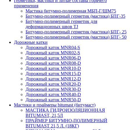
Герметики, мастики и литые составы горячего
применения
Мастика битумно-полимерная МБП-Г/ШМ75
Битумно-полимерный герметик (мастика) БПГ-35
Битумно-полимерный герметик для
деформационных швов TJ
Битумно-полимерный герметик (мастика) БПГ- 25
Битумно-полимерный герметик (мастика) БПГ- 50
Дорожные катки
Дорожный каток MNR04-S
Дорожный каток MNR02-S
Дорожный каток MNR06-D
Дорожный каток MNR08-D
Дорожный каток MNR10-D
Дорожный каток MNR15-D
Дорожный каток MNR12-D
Дорожный каток MNR20-D
Дорожный каток MNR30-D
Дорожный каток MNR40-D
Дорожный каток MNR50-D
Мастики и праймеры bitumast (битумаст)
МАСТИКА ГИДРОИЗОЛЯЦИОННАЯ
BITUMAST, 21,5Л
ПРАЙМЕР БИТУМНО-ПОЛИМЕРНЫЙ
BITUMAST 21,5 Л. (18КГ)