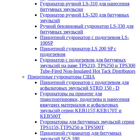
Гудронатор ручной LS-310 для нанесения
битумных эмульсии
Гудронатор ручной LS-320 для битумных
эмульсий
Ручной бензиновый гудронатор LS-330 для
битумных эмульсий
Прицепной гудронатор с подогревом LS-
100SP
Прицепной гудронатор LS 200 SP с
подогревом
Гудронатор с подогревом для битумных
эмульсий на раме TPS210, TPS250 и TPS300
Tube-Fired Non-Insulated Hot Tack Distributors
Прицепные гудронаторы США
Прицепной гудронатор с подогревом для
асфальтовых эмульсий STRD 150 - D
Гудронаторы на прицепе для
транспортировки, подогрева и нанесения
вяжущих материалов и асфальтовых
эмульсий серии KEB115T,KEB170T и
KEB500T
Гудронаторы для битумных эмульсий серии
TPS115S,TTPS250 и TPS500T
Прицепной гудранатор для битумных
эмульсий SGS 180