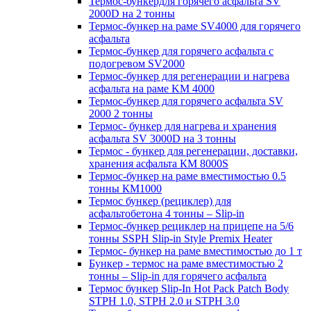
Термос-бункердля горячего асфальта SV
2000D на 2 тонны
Термос-бункер на раме SV4000 для горячего
асфальта
Термос-бункер для горячего асфальта с
подогревом SV2000
Термос-бункер для регенерации и нагрева
асфальта на раме KM 4000
Термос-бункер для горячего асфальта SV
2000 2 тонны
Термос- бункер для нагрева и хранения
асфальта SV 3000D на 3 тонны
Термос - бункер для регенерации, доставки,
хранения асфальта КМ 8000S
Термос-бункер на раме вместимостью 0.5
тонны КМ1000
Термос бункер (рециклер) для
асфальтобетона 4 тонны – Slip-in
Термос-бункер рециклер на прицепе на 5/6
тонны SSPH Slip-in Style Premix Heater
Термос- бункер на раме вместимостью до 1 т
Бункер - термос на раме вместимостью 2
тонны – Slip-in для горячего асфальта
Термос бункер Slip-In Hot Pack Patch Body
STPH 1.0, STPH 2.0 и STPH 3.0