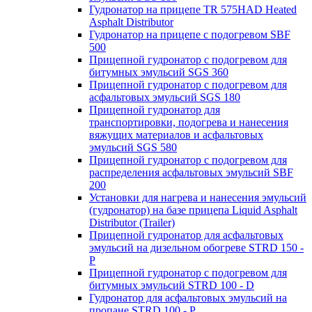
Гудронатор на прицепе TR 575HAD Heated
Asphalt Distributor
Гудронатор на прицепе с подогревом SBF
500
Прицепной гудронатор с подогревом для
битумных эмульсий SGS 360
Прицепной гудронатор с подогревом для
асфальтовых эмульсий SGS 180
Прицепной гудронатор для
транспортировки, подогрева и нанесения
вяжущих материалов и асфальтовых
эмульсий SGS 580
Прицепной гудронатор с подогревом для
распределения асфальтовых эмульсий SBF
200
Установки для нагрева и нанесения эмульсий
(гудронатор) на базе прицепа Liquid Asphalt
Distributor (Trailer)
Прицепной гудронатор для асфальтовых
эмульсий на дизельном обогреве STRD 150 -
Р
Прицепной гудронатор с подогревом для
битумных эмульсий STRD 100 - D
Гудронатор для асфальтовых эмульсий на
пропане STRD 100 - P