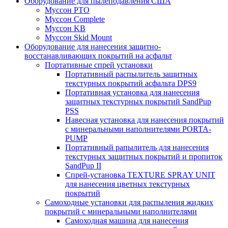
Оборудование для пылеподавления США
Муссон PTO
Муссон Complete
Муссон KB
Муссон Skid Mount
Оборудование для нанесения защитно-
восстанавливающих покрытий на асфальт
Портативные спрей установки
Портативный распылитель защитных
текстурных покрытий асфальта DPS9
Портативная установка для нанесения
защитных текстурных покрытий SandPup
PSS
Навесная установка для нанесения покрытий
с минеральными наполнителями PORTA-
PUMP
Портативный рапылитель для нанесения
текстурных защитных покрытий и пропиток
SandPup II
Спрей-установка TEXTURE SPRAY UNIT
для нанесения цветных текстурных
покрытий
Самоходные установки для распыления жидких
покрытий с минеральными наполнителями
Самоходная машина для нанесения