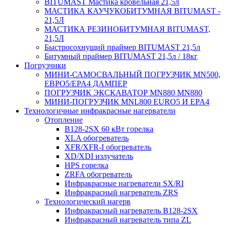
BITUMAST Мастика кровельная 21,5л
МАСТИКА КАУЧУКОБИТУМНАЯ BITUMAST -
21,5Л
МАСТИКА РЕЗИНОБИТУМНАЯ BITUMAST,
21,5Л
Быстросохнущий праймер BITUMAST 21,5л
Битумный праймер BITUMAST 21,5л / 18кг
Погрузчики
МИНИ-САМОСВАЛЬНЫЙ ПОГРУЗЧИК MN500,
ЕВРО5/EPA4 ДАМПЕР
ПОГРУЗЧИК ЭКСКАВАТОР MN880 MN880
МИНИ-ПОГРУЗЧИК MNL800 EURO5 И EPA4
Технологичные инфракрасные нагерватели
Отопление
B128-2SX 60 кВт горелка
XLA обогреватель
XFR/XFR-I обогреватель
XD/XDI излучатель
HPS горелка
ZRFA обогреватель
Инфракрасные нагреватели SX/RI
Инфракрасный нагреватель ZRS
Технологический нагерв
Инфракрасный нагреватель B128-2SX
Инфракрасный нагреватель типа ZL