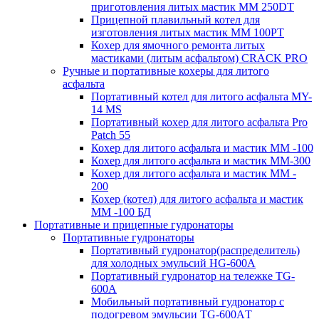
приготовления литых мастик MM 250DT
Прицепной плавильный котел для
изготовления литых мастик MM 100PT
Кохер для ямочного ремонта литых
мастиками (литым асфальтом) CRACK PRO
Ручные и портативные кохеры для литого
асфальта
Портативный котел для литого асфальта MY-
14 MS
Портативный кохер для литого асфальта Pro
Patch 55
Кохер для литого асфальта и мастик MM -100
Кохер для литого асфальта и мастик MM-300
Кохер для литого асфальта и мастик MM -
200
Кохер (котел) для литого асфальта и мастик
MM -100 БД
Портативные и прицепные гудронаторы
Портативные гудронаторы
Портативный гудронатор(распределитель)
для холодных эмульсий HG-600A
Портативный гудронатор на тележке TG-
600A
Мобильный портативный гудронатор с
подогревом эмульсии TG-600AТ