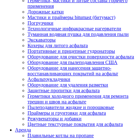
Герметики, мастики и литые составы горячего
применения
Дорожные катки
Мастики и праймеры bitumast (битумаст)
Погрузчики
Технологичные инфракрасные нагерватели
Туманная водяная пушка для подавления пыли
Экскаваторы
Кохеры для литого асфальта
Портативные и прицепные гудронаторы
Оборудование для очистки поверхности асфальта
Оборудование для пылеподавления США
Оборудование для нанесения защитно-
восстанавливающих покрытий на асфальт
Асфальтоукладчики
Оборудование для удаления разметки
Защитные пропитки для асфальта
Герметики холодного применения для ремонта
трещин и швов на асфальте
Пылеподавители жидкие и порошковые
Праймеры и грунтовки для асфальта
Режувенаторы и добавки
Цветные текстурные покрытия для асфальта
Аренда
Плавильные котлы на пропане