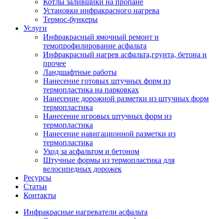
Котлы заливщики на пропане
Установки инфракрасного нагрева
Термос-бункеры
Услуги
Инфракрасный ямочный ремонт и
темопрофилирование асфальта
Инфракрасный нагрев асфальта,грунта, бетона и
прочее
Ландшафтные работы
Нанесение готовых штучных форм из
термопластика на парковках
Нанесение дорожной разметки из штучных форм
термопластика
Нанесение игровых штучных форм из
термопластика
Нанесение навигационной разметки из
термопластика
Уход за асфальтом и бетоном
Штучные формы из термопластика для
велосипедных дорожек
Ресурсы
Статьи
Контакты
Инфракрасные нагреватели асфальта