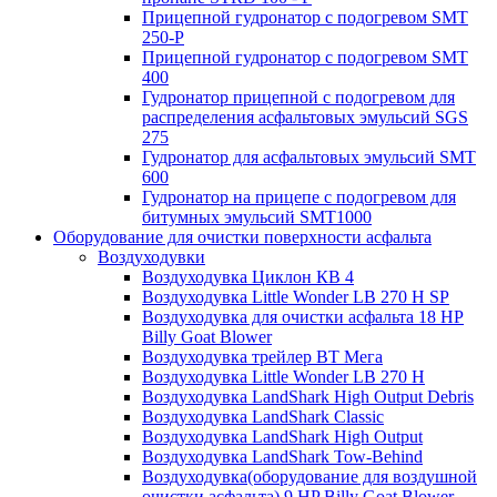
Прицепной гудронатор с подогревом SMT
250-P
Прицепной гудронатор с подогревом SMT
400
Гудронатор прицепной с подогревом для
распределения асфальтовых эмульсий SGS
275
Гудронатор для асфальтовых эмульсий SMT
600
Гудронатор на прицепе с подогревом для
битумных эмульсий SMT1000
Оборудование для очистки поверхности асфальта
Воздуходувки
Воздуходувка Циклон КВ 4
Воздуходувка Little Wonder LB 270 H SP
Воздуходувка для очистки асфальта 18 HP
Billy Goat Blower
Воздуходувка трейлер ВТ Мега
Воздуходувка Little Wonder LB 270 H
Воздуходувка LandShark High Оutput Debris
Воздуходувка LandShark Classic
Воздуходувка LandShark High Output
Воздуходувка LandShark Tow-Behind
Воздуходувка(оборудование для воздушной
очистки асфальта) 9 HP Billy Goat Blower