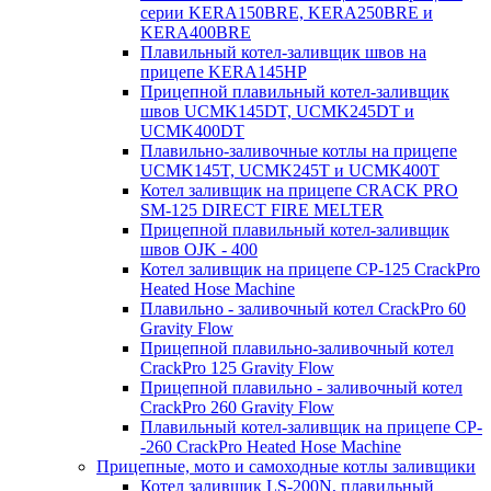
серии KERA150BRE, KERA250BRE и
KERA400BRE
Плавильный котел-заливщик швов на
прицепе KERA145HP
Прицепной плавильный котел-заливщик
швов UCMK145DT, UCMK245DT и
UCMK400DT
Плавильно-заливочные котлы на прицепе
UCMK145T, UCMK245T и UCMK400T
Котел заливщик на прицепе CRACK PRO
SM-125 DIRECT FIRE MELTER
Прицепной плавильный котел-заливщик
швов OJK - 400
Котел заливщик на прицепе CP-125 CrackPro
Heated Hose Machine
Плавильно - заливочный котел CrackPro 60
Gravity Flow
Прицепной плавильно-заливочный котел
CrackPro 125 Gravity Flow
Прицепной плавильно - заливочный котел
CrackPro 260 Gravity Flow
Плавильный котел-заливщик на прицепе CP-
-260 CrackPro Heated Hose Machine
Прицепные, мото и самоходные котлы заливщики
Котел заливщик LS-200N, плавильный