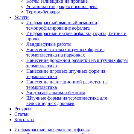
Котлы заливщики на пропане
Установки инфракрасного нагрева
Термос-бункеры
Услуги
Инфракрасный ямочный ремонт и
темопрофилирование асфальта
Инфракрасный нагрев асфальта,грунта, бетона и
прочее
Ландшафтные работы
Нанесение готовых штучных форм из
термопластика на парковках
Нанесение дорожной разметки из штучных форм
термопластика
Нанесение игровых штучных форм из
термопластика
Нанесение навигационной разметки из
термопластика
Уход за асфальтом и бетоном
Штучные формы из термопластика для
велосипедных дорожек
Ресурсы
Статьи
Контакты
Инфракрасные нагреватели асфальта