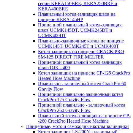
серии KERA150BRE, KERA250BRE и
KERA400BRE
Плавильный котел-заливщик швов на
прицепе KERA145HP
Прицепной плавильный котел-заливщик
швов UCMK145DT, UCMK245DT и
UCMK400DT
Плавильно-заливочные котлы на прицепе
UCMK145T, UCMK245T и UCMK400T
Котел заливщик на прицепе CRACK PRO
SM-125 DIRECT FIRE MELTER
Прицепной плавильный котел-заливщик
швов OJK - 400
Котел заливщик на прицепе CP-125 CrackPro
Heated Hose Machine
Плавильно - заливочный котел CrackPro 60
Gravity Flow
Прицепной плавильно-заливочный котел
CrackPro 125 Gravity Flow
Прицепной плавильно - заливочный котел
CrackPro 260 Gravity Flow
Плавильный котел-заливщик на прицепе CP-
-260 CrackPro Heated Hose Machine
Прицепные, мото и самоходные котлы заливщики
Котел заливщик LS-200N, плавильный