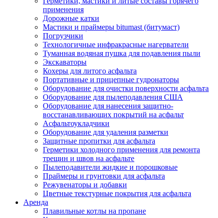
Герметики, мастики и литые составы горячего
применения
Дорожные катки
Мастики и праймеры bitumast (битумаст)
Погрузчики
Технологичные инфракрасные нагерватели
Туманная водяная пушка для подавления пыли
Экскаваторы
Кохеры для литого асфальта
Портативные и прицепные гудронаторы
Оборудование для очистки поверхности асфальта
Оборудование для пылеподавления США
Оборудование для нанесения защитно-
восстанавливающих покрытий на асфальт
Асфальтоукладчики
Оборудование для удаления разметки
Защитные пропитки для асфальта
Герметики холодного применения для ремонта
трещин и швов на асфальте
Пылеподавители жидкие и порошковые
Праймеры и грунтовки для асфальта
Режувенаторы и добавки
Цветные текстурные покрытия для асфальта
Аренда
Плавильные котлы на пропане