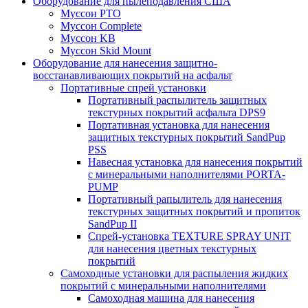
Оборудование для пылеподавления США
Муссон PTO
Муссон Complete
Муссон KB
Муссон Skid Mount
Оборудование для нанесения защитно-
восстанавливающих покрытий на асфальт
Портативные спрей установки
Портативный распылитель защитных
текстурных покрытий асфальта DPS9
Портативная установка для нанесения
защитных текстурных покрытий SandPup
PSS
Навесная установка для нанесения покрытий
с минеральными наполнителями PORTA-
PUMP
Портативный рапылитель для нанесения
текстурных защитных покрытий и пропиток
SandPup II
Спрей-установка TEXTURE SPRAY UNIT
для нанесения цветных текстурных
покрытий
Самоходные установки для распыления жидких
покрытий с минеральными наполнителями
Самоходная машина для нанесения