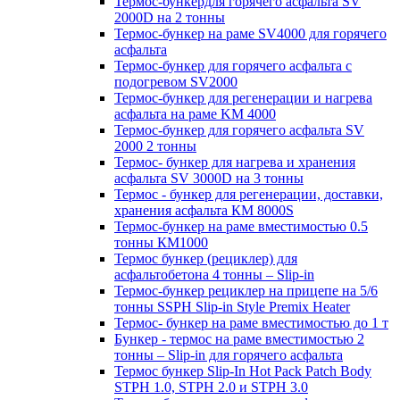
Термос-бункердля горячего асфальта SV
2000D на 2 тонны
Термос-бункер на раме SV4000 для горячего
асфальта
Термос-бункер для горячего асфальта с
подогревом SV2000
Термос-бункер для регенерации и нагрева
асфальта на раме KM 4000
Термос-бункер для горячего асфальта SV
2000 2 тонны
Термос- бункер для нагрева и хранения
асфальта SV 3000D на 3 тонны
Термос - бункер для регенерации, доставки,
хранения асфальта КМ 8000S
Термос-бункер на раме вместимостью 0.5
тонны КМ1000
Термос бункер (рециклер) для
асфальтобетона 4 тонны – Slip-in
Термос-бункер рециклер на прицепе на 5/6
тонны SSPH Slip-in Style Premix Heater
Термос- бункер на раме вместимостью до 1 т
Бункер - термос на раме вместимостью 2
тонны – Slip-in для горячего асфальта
Термос бункер Slip-In Hot Pack Patch Body
STPH 1.0, STPH 2.0 и STPH 3.0