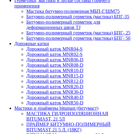
Герметики, мастики и литые составы горячего
применения
Мастика битумно-полимерная МБП-Г/ШМ75
Битумно-полимерный герметик (мастика) БПГ-35
Битумно-полимерный герметик для
деформационных швов TJ
Битумно-полимерный герметик (мастика) БПГ- 25
Битумно-полимерный герметик (мастика) БПГ- 50
Дорожные катки
Дорожный каток MNR04-S
Дорожный каток MNR02-S
Дорожный каток MNR06-D
Дорожный каток MNR08-D
Дорожный каток MNR10-D
Дорожный каток MNR15-D
Дорожный каток MNR12-D
Дорожный каток MNR20-D
Дорожный каток MNR30-D
Дорожный каток MNR40-D
Дорожный каток MNR50-D
Мастики и праймеры bitumast (битумаст)
МАСТИКА ГИДРОИЗОЛЯЦИОННАЯ
BITUMAST, 21,5Л
ПРАЙМЕР БИТУМНО-ПОЛИМЕРНЫЙ
BITUMAST 21,5 Л. (18КГ)