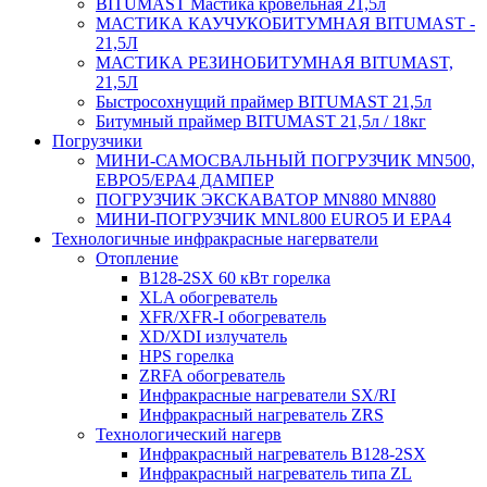
BITUMAST Мастика кровельная 21,5л
МАСТИКА КАУЧУКОБИТУМНАЯ BITUMAST -
21,5Л
МАСТИКА РЕЗИНОБИТУМНАЯ BITUMAST,
21,5Л
Быстросохнущий праймер BITUMAST 21,5л
Битумный праймер BITUMAST 21,5л / 18кг
Погрузчики
МИНИ-САМОСВАЛЬНЫЙ ПОГРУЗЧИК MN500,
ЕВРО5/EPA4 ДАМПЕР
ПОГРУЗЧИК ЭКСКАВАТОР MN880 MN880
МИНИ-ПОГРУЗЧИК MNL800 EURO5 И EPA4
Технологичные инфракрасные нагерватели
Отопление
B128-2SX 60 кВт горелка
XLA обогреватель
XFR/XFR-I обогреватель
XD/XDI излучатель
HPS горелка
ZRFA обогреватель
Инфракрасные нагреватели SX/RI
Инфракрасный нагреватель ZRS
Технологический нагерв
Инфракрасный нагреватель B128-2SX
Инфракрасный нагреватель типа ZL