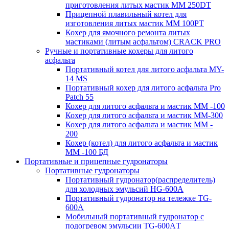
приготовления литых мастик MM 250DT
Прицепной плавильный котел для
изготовления литых мастик MM 100PT
Кохер для ямочного ремонта литых
мастиками (литым асфальтом) CRACK PRO
Ручные и портативные кохеры для литого
асфальта
Портативный котел для литого асфальта MY-
14 MS
Портативный кохер для литого асфальта Pro
Patch 55
Кохер для литого асфальта и мастик MM -100
Кохер для литого асфальта и мастик MM-300
Кохер для литого асфальта и мастик MM -
200
Кохер (котел) для литого асфальта и мастик
MM -100 БД
Портативные и прицепные гудронаторы
Портативные гудронаторы
Портативный гудронатор(распределитель)
для холодных эмульсий HG-600A
Портативный гудронатор на тележке TG-
600A
Мобильный портативный гудронатор с
подогревом эмульсии TG-600AТ