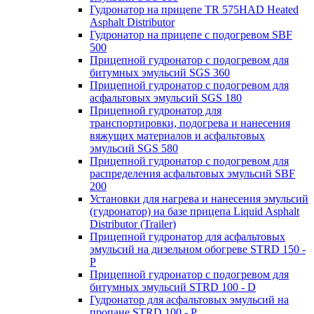
Гудронатор на прицепе TR 575HAD Heated
Asphalt Distributor
Гудронатор на прицепе с подогревом SBF
500
Прицепной гудронатор с подогревом для
битумных эмульсий SGS 360
Прицепной гудронатор с подогревом для
асфальтовых эмульсий SGS 180
Прицепной гудронатор для
транспортировки, подогрева и нанесения
вяжущих материалов и асфальтовых
эмульсий SGS 580
Прицепной гудронатор с подогревом для
распределения асфальтовых эмульсий SBF
200
Установки для нагрева и нанесения эмульсий
(гудронатор) на базе прицепа Liquid Asphalt
Distributor (Trailer)
Прицепной гудронатор для асфальтовых
эмульсий на дизельном обогреве STRD 150 -
Р
Прицепной гудронатор с подогревом для
битумных эмульсий STRD 100 - D
Гудронатор для асфальтовых эмульсий на
пропане STRD 100 - P