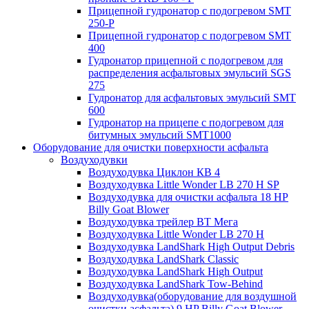
Прицепной гудронатор с подогревом SMT
250-P
Прицепной гудронатор с подогревом SMT
400
Гудронатор прицепной с подогревом для
распределения асфальтовых эмульсий SGS
275
Гудронатор для асфальтовых эмульсий SMT
600
Гудронатор на прицепе с подогревом для
битумных эмульсий SMT1000
Оборудование для очистки поверхности асфальта
Воздуходувки
Воздуходувка Циклон КВ 4
Воздуходувка Little Wonder LB 270 H SP
Воздуходувка для очистки асфальта 18 HP
Billy Goat Blower
Воздуходувка трейлер ВТ Мега
Воздуходувка Little Wonder LB 270 H
Воздуходувка LandShark High Оutput Debris
Воздуходувка LandShark Classic
Воздуходувка LandShark High Output
Воздуходувка LandShark Tow-Behind
Воздуходувка(оборудование для воздушной
очистки асфальта) 9 HP Billy Goat Blower