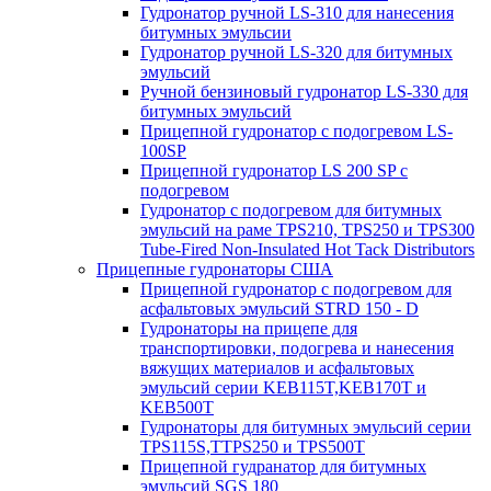
Гудронатор ручной LS-310 для нанесения
битумных эмульсии
Гудронатор ручной LS-320 для битумных
эмульсий
Ручной бензиновый гудронатор LS-330 для
битумных эмульсий
Прицепной гудронатор с подогревом LS-
100SP
Прицепной гудронатор LS 200 SP с
подогревом
Гудронатор с подогревом для битумных
эмульсий на раме TPS210, TPS250 и TPS300
Tube-Fired Non-Insulated Hot Tack Distributors
Прицепные гудронаторы США
Прицепной гудронатор с подогревом для
асфальтовых эмульсий STRD 150 - D
Гудронаторы на прицепе для
транспортировки, подогрева и нанесения
вяжущих материалов и асфальтовых
эмульсий серии KEB115T,KEB170T и
KEB500T
Гудронаторы для битумных эмульсий серии
TPS115S,TTPS250 и TPS500T
Прицепной гудранатор для битумных
эмульсий SGS 180