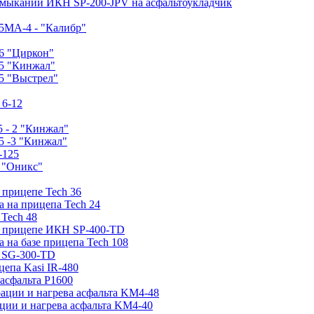
имыканий ИКН SP-200-JPV на асфальтоукладчик
5МA-4 - "Калибр"
6 "Циркон"
-5 "Кинжал"
5 "Выстрел"
 6-12
 - 2 "Кинжал"
5 -3 "Кинжал"
-125
0 "Оникс"
 прицепе Tech 36
а на прицепа Tech 24
 Tech 48
на прицепе ИКН SP-400-TD
а на базе прицепа Tech 108
е SG-300-TD
цепа Kasi IR-480
асфальта P1600
рации и нагрева асфальта KM4-48
ции и нагрева асфальта KM4-40