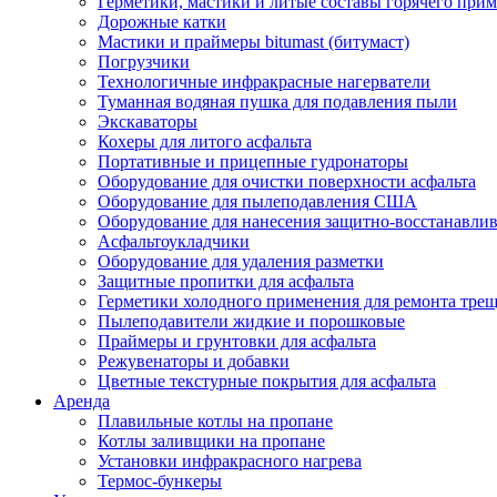
Герметики, мастики и литые составы горячего при
Дорожные катки
Мастики и праймеры bitumast (битумаст)
Погрузчики
Технологичные инфракрасные нагерватели
Туманная водяная пушка для подавления пыли
Экскаваторы
Кохеры для литого асфальта
Портативные и прицепные гудронаторы
Оборудование для очистки поверхности асфальта
Оборудование для пылеподавления США
Оборудование для нанесения защитно-восстанавли
Асфальтоукладчики
Оборудование для удаления разметки
Защитные пропитки для асфальта
Герметики холодного применения для ремонта трещ
Пылеподавители жидкие и порошковые
Праймеры и грунтовки для асфальта
Режувенаторы и добавки
Цветные текстурные покрытия для асфальта
Аренда
Плавильные котлы на пропане
Котлы заливщики на пропане
Установки инфракрасного нагрева
Термос-бункеры