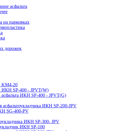
ние асфальта
очее
а на парковках
рмопластика
ка
ика
ых дорожек
а KM4-20
а ИКН SP-400 - JPVT(W)
 асфальта ИКН SP-400 - JPVT(G)
ля асфальтоукладчика ИКН SP-200-JPV
ИКН SG-400-PV
тоукладчика ИКН SP-300- JPV
тоукладчик ИКН SP-100