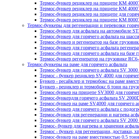
Термос-бункер рециклер на прицепе КМ 4000Т
Термос-бункер рециклер на прицепе КМ 4000Т
Термос-бункер рециклер на прицепе для горя
Термос-бункер рециклер на прицепе КМ 8000Т
Термос-бункеры для регенерации и перевозки горяч
Термос-бункер для асфальта на автомобиле STP
Термос-бункер для горячего асфальта на шасс
Термос-бункер и регенератор на базе грузовик
Термос-бункер для горячего асфальта регенер
Термос-бункер для горячего асфальта на базе 
Термос-бункер регенератор на грузовикe RC6-
Термос-бункеры на раме для горячего асфальта
Термос-бункер для горячего асфальта SV 3000 
Термос - бункер рециклер SV 4000 для горячег
Бункер - ресайклер и термобокс на раме вмести
Бункер - рециклер и термобокс 6 тонн на груз
Термос-бункер на прицепе SV3000 для горячег
Термос-бункердля горячего асфальта SV 2000
Термос-бункер на раме SV4000 для горячего а
Термос-бункер для горячего асфальта с подог
Термос-бункер для регенерации и нагрева асф
Термос-бункер для горячего асфальта SV 2000
Термос- бункер для нагрева и хранения асфал
Термос - бункер для регенерации, доставки, 
Термос-бункер на раме вместимостью 0.5 то