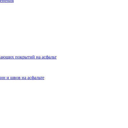
менения
вающих покрытий на асфальт
ин и швов на асфальте