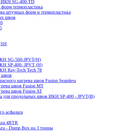
пе ИКН SG-400-TD
 форм термопластика
ева штучных форм и термопластика
ых швов
20
5
0 SH
ИКН SG-500-JPVT(H)
ИКН SP-400- JPVT (Н)
КН Ray-Tech Tech 78
а швов
асного нагрева швов Fusion Seamless
грева швов Fusion MT
грева швов Fusion AT
ва для продольных швов ИКН SP-400 - JPVT(B)
го асфальта
льта 4BTR
ьта - Dump Box на 3 тонны