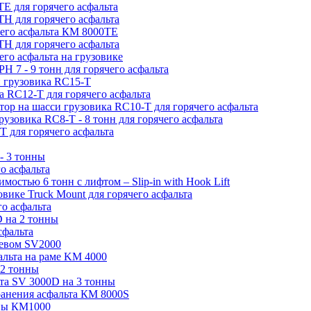
Е для горячего асфальта
Н для горячего асфальта
чего асфальта КМ 8000ТЕ
H для горячего асфальта
его асфальта на грузовике
H 7 - 9 тонн для горячего асфальта
и грузовика RC15-T
а RC12-T для горячего асфальта
атор на шасси грузовика RC10-T для горячего асфальта
грузовика RC8-T - 8 тонн для горячего асфальта
T для горячего асфальта
- 3 тонны
о асфальта
мостью 6 тонн с лифтом – Slip-in with Hook Lift
овике Truck Mount для горячего асфальта
о асфальта
D на 2 тонны
сфальта
ревом SV2000
альта на раме KM 4000
 2 тонны
ьта SV 3000D на 3 тонны
хранения асфальта КМ 8000S
нны КМ1000