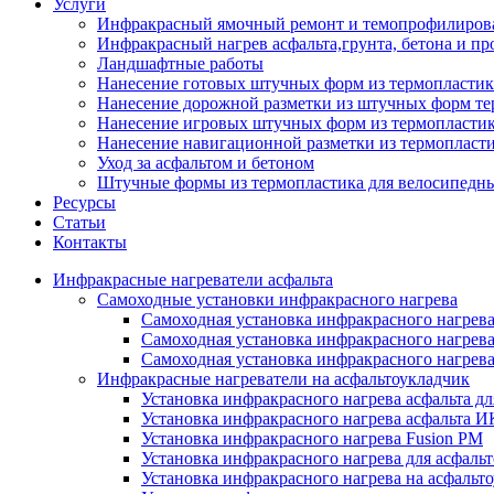
Услуги
Инфракрасный ямочный ремонт и темопрофилирова
Инфракрасный нагрев асфальта,грунта, бетона и пр
Ландшафтные работы
Нанесение готовых штучных форм из термопластик
Нанесение дорожной разметки из штучных форм те
Нанесение игровых штучных форм из термопласти
Нанесение навигационной разметки из термопласт
Уход за асфальтом и бетоном
Штучные формы из термопластика для велосипедн
Ресурсы
Статьи
Контакты
Инфракрасные нагреватели асфальта
Самоходные установки инфракрасного нагрева
Самоходная установка инфракрасного нагрев
Самоходная установка инфракрасного нагрев
Самоходная установка инфракрасного нагрева
Инфракрасные нагреватели на асфальтоукладчик
Установка инфракрасного нагрева асфальта д
Установка инфракрасного нагрева асфальта 
Установка инфракрасного нагрева Fusion PM
Установка инфракрасного нагрева для асфаль
Установка инфракрасного нагрева на асфаль