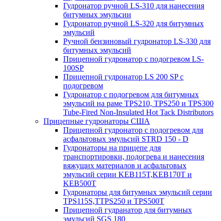
Гудронатор ручной LS-310 для нанесения
битумных эмульсии
Гудронатор ручной LS-320 для битумных
эмульсий
Ручной бензиновый гудронатор LS-330 для
битумных эмульсий
Прицепной гудронатор с подогревом LS-
100SP
Прицепной гудронатор LS 200 SP с
подогревом
Гудронатор с подогревом для битумных
эмульсий на раме TPS210, TPS250 и TPS300
Tube-Fired Non-Insulated Hot Tack Distributors
Прицепные гудронаторы США
Прицепной гудронатор с подогревом для
асфальтовых эмульсий STRD 150 - D
Гудронаторы на прицепе для
транспортировки, подогрева и нанесения
вяжущих материалов и асфальтовых
эмульсий серии KEB115T,KEB170T и
KEB500T
Гудронаторы для битумных эмульсий серии
TPS115S,TTPS250 и TPS500T
Прицепной гудранатор для битумных
эмульсий SGS 180