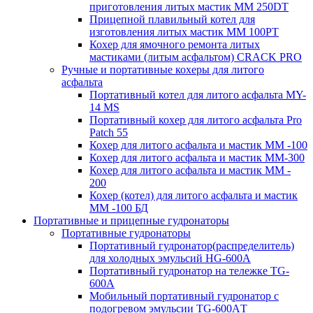
приготовления литых мастик MM 250DT
Прицепной плавильный котел для
изготовления литых мастик MM 100PT
Кохер для ямочного ремонта литых
мастиками (литым асфальтом) CRACK PRO
Ручные и портативные кохеры для литого
асфальта
Портативный котел для литого асфальта MY-
14 MS
Портативный кохер для литого асфальта Pro
Patch 55
Кохер для литого асфальта и мастик MM -100
Кохер для литого асфальта и мастик MM-300
Кохер для литого асфальта и мастик MM -
200
Кохер (котел) для литого асфальта и мастик
MM -100 БД
Портативные и прицепные гудронаторы
Портативные гудронаторы
Портативный гудронатор(распределитель)
для холодных эмульсий HG-600A
Портативный гудронатор на тележке TG-
600A
Мобильный портативный гудронатор с
подогревом эмульсии TG-600AТ