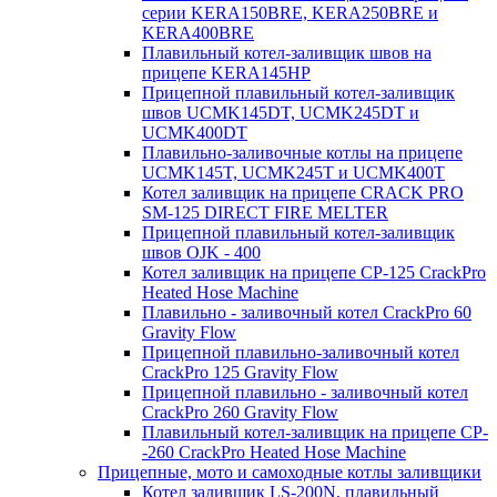
серии KERA150BRE, KERA250BRE и
KERA400BRE
Плавильный котел-заливщик швов на
прицепе KERA145HP
Прицепной плавильный котел-заливщик
швов UCMK145DT, UCMK245DT и
UCMK400DT
Плавильно-заливочные котлы на прицепе
UCMK145T, UCMK245T и UCMK400T
Котел заливщик на прицепе CRACK PRO
SM-125 DIRECT FIRE MELTER
Прицепной плавильный котел-заливщик
швов OJK - 400
Котел заливщик на прицепе CP-125 CrackPro
Heated Hose Machine
Плавильно - заливочный котел CrackPro 60
Gravity Flow
Прицепной плавильно-заливочный котел
CrackPro 125 Gravity Flow
Прицепной плавильно - заливочный котел
CrackPro 260 Gravity Flow
Плавильный котел-заливщик на прицепе CP-
-260 CrackPro Heated Hose Machine
Прицепные, мото и самоходные котлы заливщики
Котел заливщик LS-200N, плавильный