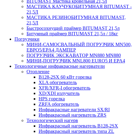
BITUMAST Мастика кровельная 21,5л
МАСТИКА КАУЧУКОБИТУМНАЯ BITUMAST -
21,5Л
МАСТИКА РЕЗИНОБИТУМНАЯ BITUMAST,
21,5Л
Быстросохнущий праймер BITUMAST 21,5л
Битумный праймер BITUMAST 21,5л / 18кг
Погрузчики
МИНИ-САМОСВАЛЬНЫЙ ПОГРУЗЧИК MN500,
ЕВРО5/EPA4 ДАМПЕР
ПОГРУЗЧИК ЭКСКАВАТОР MN880 MN880
МИНИ-ПОГРУЗЧИК MNL800 EURO5 И EPA4
Технологичные инфракрасные нагерватели
Отопление
B128-2SX 60 кВт горелка
XLA обогреватель
XFR/XFR-I обогреватель
XD/XDI излучатель
HPS горелка
ZRFA обогреватель
Инфракрасные нагреватели SX/RI
Инфракрасный нагреватель ZRS
Технологический нагерв
Инфракрасный нагреватель B128-2SX
Инфракрасный нагреватель типа ZL