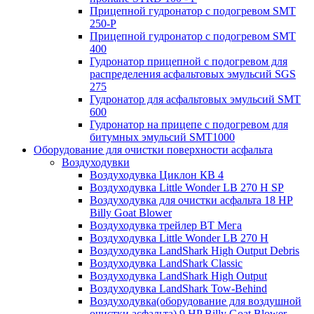
Прицепной гудронатор с подогревом SMT
250-P
Прицепной гудронатор с подогревом SMT
400
Гудронатор прицепной с подогревом для
распределения асфальтовых эмульсий SGS
275
Гудронатор для асфальтовых эмульсий SMT
600
Гудронатор на прицепе с подогревом для
битумных эмульсий SMT1000
Оборудование для очистки поверхности асфальта
Воздуходувки
Воздуходувка Циклон КВ 4
Воздуходувка Little Wonder LB 270 H SP
Воздуходувка для очистки асфальта 18 HP
Billy Goat Blower
Воздуходувка трейлер ВТ Мега
Воздуходувка Little Wonder LB 270 H
Воздуходувка LandShark High Оutput Debris
Воздуходувка LandShark Classic
Воздуходувка LandShark High Output
Воздуходувка LandShark Tow-Behind
Воздуходувка(оборудование для воздушной
очистки асфальта) 9 HP Billy Goat Blower