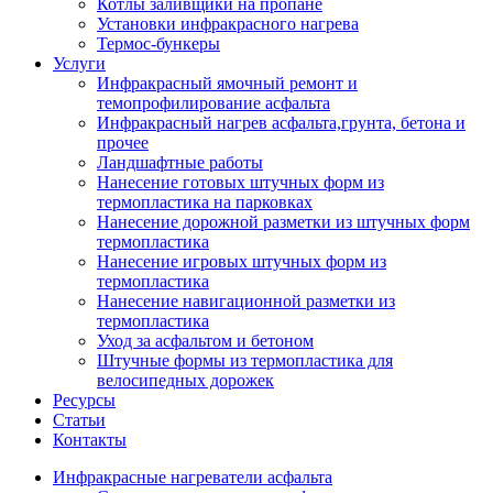
Котлы заливщики на пропане
Установки инфракрасного нагрева
Термос-бункеры
Услуги
Инфракрасный ямочный ремонт и
темопрофилирование асфальта
Инфракрасный нагрев асфальта,грунта, бетона и
прочее
Ландшафтные работы
Нанесение готовых штучных форм из
термопластика на парковках
Нанесение дорожной разметки из штучных форм
термопластика
Нанесение игровых штучных форм из
термопластика
Нанесение навигационной разметки из
термопластика
Уход за асфальтом и бетоном
Штучные формы из термопластика для
велосипедных дорожек
Ресурсы
Статьи
Контакты
Инфракрасные нагреватели асфальта