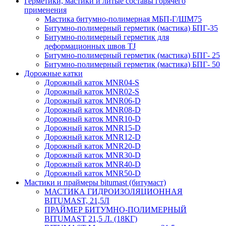
Герметики, мастики и литые составы горячего
применения
Мастика битумно-полимерная МБП-Г/ШМ75
Битумно-полимерный герметик (мастика) БПГ-35
Битумно-полимерный герметик для
деформационных швов TJ
Битумно-полимерный герметик (мастика) БПГ- 25
Битумно-полимерный герметик (мастика) БПГ- 50
Дорожные катки
Дорожный каток MNR04-S
Дорожный каток MNR02-S
Дорожный каток MNR06-D
Дорожный каток MNR08-D
Дорожный каток MNR10-D
Дорожный каток MNR15-D
Дорожный каток MNR12-D
Дорожный каток MNR20-D
Дорожный каток MNR30-D
Дорожный каток MNR40-D
Дорожный каток MNR50-D
Мастики и праймеры bitumast (битумаст)
МАСТИКА ГИДРОИЗОЛЯЦИОННАЯ
BITUMAST, 21,5Л
ПРАЙМЕР БИТУМНО-ПОЛИМЕРНЫЙ
BITUMAST 21,5 Л. (18КГ)