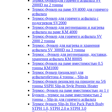
Термос-бункердля горячего асфальта SV
2000D на 2 тонны
Термос-бункер на раме SV4000 для горячего
асфальта
Термос-бункер для горячего асфальта с
подогревом SV2000
Термос-бункер для регенерации и нагрева
асфальта на раме KM 4000
Термос-бункер для горячего асфальта SV
2000 2 тонны
Термос- бункер для нагрева и хранения
асфальта SV 3000D на 3 тонны
Термос - бункер для регенерации, доставки,
хранения асфальта КМ 8000S
Термос-бункер на раме вместимостью 0.5
тонны КМ1000
Термос бункер (рециклер) для
асфальтобетона 4 тонны – Slip-in
Термос-бункер рециклер на прицепе на 5/6
тонны SSPH Slip-in Style Premix Heater
Термос- бункер на раме вместимостью до 1 т
Бункер - термос на раме вместимостью 2
тонны – Slip-in для горячего асфальта
Термос бункер Slip-In Hot Pack Patch Body
STPH 1.0, STPH 2.0 и STPH 3.0