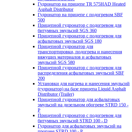
Гудронатор на прицепе TR 575HAD Heated
Asphalt Distributor
Гудронатор на прицепе с подогревом SBF
500
Прицепной гудронатор с подогревом для
битумных эмульсий SGS 360
Прицепной гудронатор с подогревом для
асфальтовых эмульсий SGS 180
Прицепной гудронатор для
транспортировки, подогрева и нанесения
вяжущих материалов и асфальтовых
эмульсий SGS 580
Прицепной гудронатор с подогревом для
распределения асфальтовых эмульсий SBF
200
Установки для нагрева и нанесения эмульсий
(гудронатор) на базе прицепа Liquid Asphalt
Distributor (Trailer)
Прицепной гудронатор для асфальтовых
эмульсий на дизельном обогреве STRD 150 -
Р
Прицепной гудронатор с подогревом для
битумных эмульсий STRD 100 - D
Гудронатор для асфальтовых эмульсий на
пропане STRD 100 - P