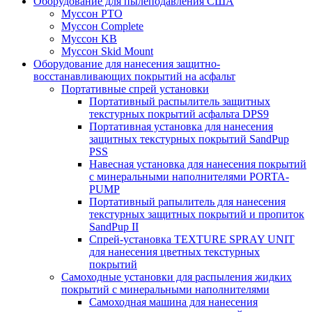
Оборудование для пылеподавления США
Муссон PTO
Муссон Complete
Муссон KB
Муссон Skid Mount
Оборудование для нанесения защитно-
восстанавливающих покрытий на асфальт
Портативные спрей установки
Портативный распылитель защитных
текстурных покрытий асфальта DPS9
Портативная установка для нанесения
защитных текстурных покрытий SandPup
PSS
Навесная установка для нанесения покрытий
с минеральными наполнителями PORTA-
PUMP
Портативный рапылитель для нанесения
текстурных защитных покрытий и пропиток
SandPup II
Спрей-установка TEXTURE SPRAY UNIT
для нанесения цветных текстурных
покрытий
Самоходные установки для распыления жидких
покрытий с минеральными наполнителями
Самоходная машина для нанесения