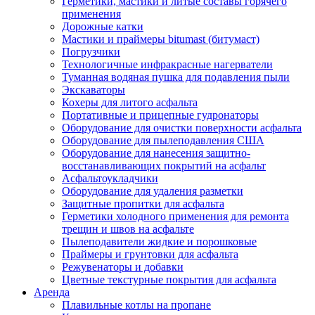
Герметики, мастики и литые составы горячего
применения
Дорожные катки
Мастики и праймеры bitumast (битумаст)
Погрузчики
Технологичные инфракрасные нагерватели
Туманная водяная пушка для подавления пыли
Экскаваторы
Кохеры для литого асфальта
Портативные и прицепные гудронаторы
Оборудование для очистки поверхности асфальта
Оборудование для пылеподавления США
Оборудование для нанесения защитно-
восстанавливающих покрытий на асфальт
Асфальтоукладчики
Оборудование для удаления разметки
Защитные пропитки для асфальта
Герметики холодного применения для ремонта
трещин и швов на асфальте
Пылеподавители жидкие и порошковые
Праймеры и грунтовки для асфальта
Режувенаторы и добавки
Цветные текстурные покрытия для асфальта
Аренда
Плавильные котлы на пропане