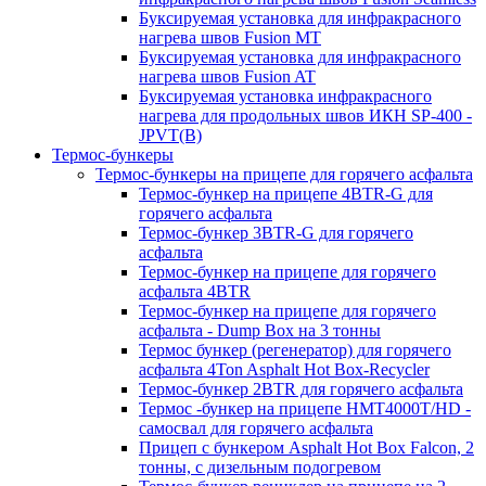
Буксируемая установка для инфракрасного
нагрева швов Fusion MT
Буксируемая установка для инфракрасного
нагрева швов Fusion AT
Буксируемая установка инфракрасного
нагрева для продольных швов ИКН SP-400 -
JPVT(B)
Термос-бункеры
Термос-бункеры на прицепе для горячего асфальта
Термос-бункер на прицепе 4BTR-G для
горячего асфальта
Термос-бункер 3BTR-G для горячего
асфальта
Термос-бункер на прицепе для горячего
асфальта 4BTR
Термос-бункер на прицепе для горячего
асфальта - Dump Box на 3 тонны
Термос бункер (регенератор) для горячего
асфальта 4Ton Asphalt Hot Box-Recycler
Термос-бункер 2BTR для горячего асфальта
Термос -бункер на прицепе HMT4000T/HD -
самосвал для горячего асфальта
Прицеп с бункером Asphalt Hot Box Falcon, 2
тонны, с дизельным подогревом