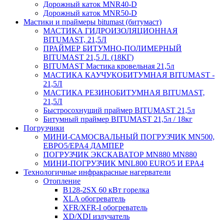
Дорожный каток MNR40-D
Дорожный каток MNR50-D
Мастики и праймеры bitumast (битумаст)
МАСТИКА ГИДРОИЗОЛЯЦИОННАЯ
BITUMAST, 21,5Л
ПРАЙМЕР БИТУМНО-ПОЛИМЕРНЫЙ
BITUMAST 21,5 Л. (18КГ)
BITUMAST Мастика кровельная 21,5л
МАСТИКА КАУЧУКОБИТУМНАЯ BITUMAST -
21,5Л
МАСТИКА РЕЗИНОБИТУМНАЯ BITUMAST,
21,5Л
Быстросохнущий праймер BITUMAST 21,5л
Битумный праймер BITUMAST 21,5л / 18кг
Погрузчики
МИНИ-САМОСВАЛЬНЫЙ ПОГРУЗЧИК MN500,
ЕВРО5/EPA4 ДАМПЕР
ПОГРУЗЧИК ЭКСКАВАТОР MN880 MN880
МИНИ-ПОГРУЗЧИК MNL800 EURO5 И EPA4
Технологичные инфракрасные нагерватели
Отопление
B128-2SX 60 кВт горелка
XLA обогреватель
XFR/XFR-I обогреватель
XD/XDI излучатель