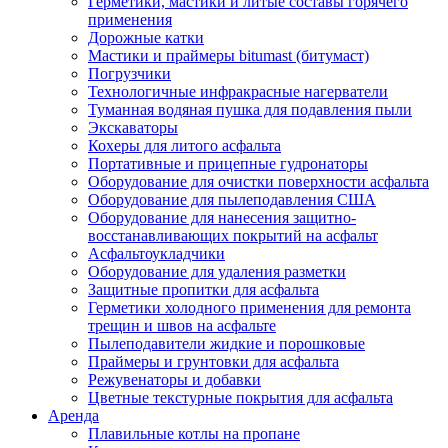
Герметики, мастики и литые составы горячего
применения
Дорожные катки
Мастики и праймеры bitumast (битумаст)
Погрузчики
Технологичные инфракрасные нагерватели
Туманная водяная пушка для подавления пыли
Экскаваторы
Кохеры для литого асфальта
Портативные и прицепные гудронаторы
Оборудование для очистки поверхности асфальта
Оборудование для пылеподавления США
Оборудование для нанесения защитно-
восстанавливающих покрытий на асфальт
Асфальтоукладчики
Оборудование для удаления разметки
Защитные пропитки для асфальта
Герметики холодного применения для ремонта
трещин и швов на асфальте
Пылеподавители жидкие и порошковые
Праймеры и грунтовки для асфальта
Режувенаторы и добавки
Цветные текстурные покрытия для асфальта
Аренда
Плавильные котлы на пропане