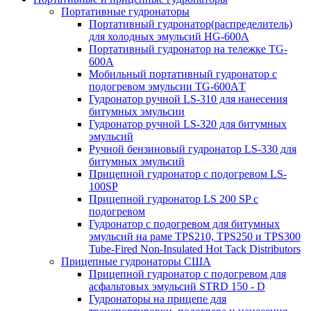
Портативные гудронаторы
Портативный гудронатор(распределитель)
для холодных эмульсий HG-600A
Портативный гудронатор на тележке TG-
600A
Мобильный портативный гудронатор с
подогревом эмульсии TG-600AТ
Гудронатор ручной LS-310 для нанесения
битумных эмульсии
Гудронатор ручной LS-320 для битумных
эмульсий
Ручной бензиновый гудронатор LS-330 для
битумных эмульсий
Прицепной гудронатор с подогревом LS-
100SP
Прицепной гудронатор LS 200 SP с
подогревом
Гудронатор с подогревом для битумных
эмульсий на раме TPS210, TPS250 и TPS300
Tube-Fired Non-Insulated Hot Tack Distributors
Прицепные гудронаторы США
Прицепной гудронатор с подогревом для
асфальтовых эмульсий STRD 150 - D
Гудронаторы на прицепе для