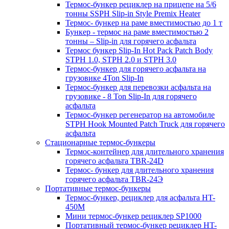
Термос-бункер рециклер на прицепе на 5/6
тонны SSPH Slip-in Style Premix Heater
Термос- бункер на раме вместимостью до 1 т
Бункер - термос на раме вместимостью 2
тонны – Slip-in для горячего асфальта
Термос бункер Slip-In Hot Pack Patch Body
STPH 1.0, STPH 2.0 и STPH 3.0
Термос-бункер для горячего асфальта на
грузовике 4Ton Slip-In
Термос-бункер для перевозки асфальта на
грузовике - 8 Ton Slip-In для горячего
асфальта
Термос-бункер регенератор на автомобиле
STPH Hook Mounted Patch Truck для горячего
асфальта
Стационарные термос-бункеры
Термос-контейнер для длительного хранения
горячего асфальта TBR-24D
Термос- бункер для длительного хранения
горячего асфальта TBR-24Э
Портативные термос-бункеры
Термос-бункер, рециклер для асфальта HT-
450M
Мини термос-бункер рециклер SP1000
Портативный термос-бункер рециклер HT-