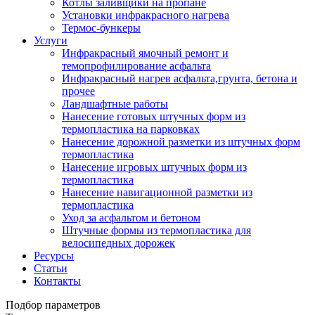
Котлы заливщики на пропане
Установки инфракрасного нагрева
Термос-бункеры
Услуги
Инфракрасный ямочный ремонт и
темопрофилирование асфальта
Инфракрасный нагрев асфальта,грунта, бетона и
прочее
Ландшафтные работы
Нанесение готовых штучных форм из
термопластика на парковках
Нанесение дорожной разметки из штучных форм
термопластика
Нанесение игровых штучных форм из
термопластика
Нанесение навигационной разметки из
термопластика
Уход за асфальтом и бетоном
Штучные формы из термопластика для
велосипедных дорожек
Ресурсы
Статьи
Контакты
Подбор параметров