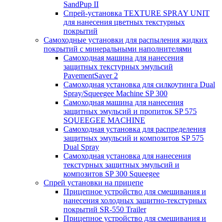
SandPup II
Спрей-установка TEXTURE SPRAY UNIT
для нанесения цветных текстурных
покрытий
Самоходные установки для распыления жидких
покрытий с минеральными наполнителями
Самоходная машина для нанесения
защитных текстурных эмульсий
PavementSaver 2
Самоходная установка для силкоутинга Dual
Spray/Squeegee Machine SP 300
Самоходная машина для нанесения
защитных эмульсий и пропиток SP 575
SQUEEGEE MACHINE
Самоходная установка для распределения
защитных эмульсий и композитов SP 575
Dual Spray
Самоходная установка для нанесения
текстурных защитных эмульсий и
композитов SP 300 Squeegee
Спрей установки на прицепе
Прицепное устройство для смешивания и
нанесения холодных защитно-текстурных
покрытий SR-550 Trailer
Прицепное устройство для смешивания и