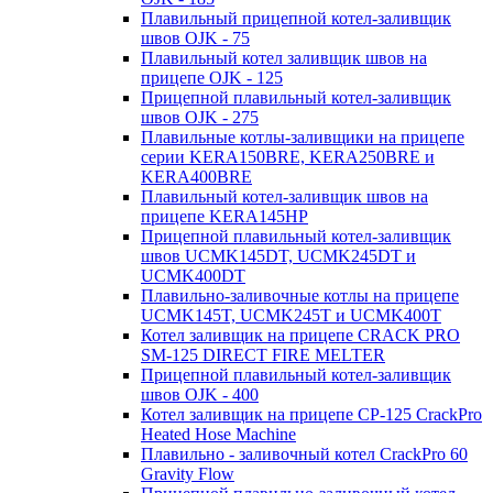
Плавильный прицепной котел-заливщик
швов OJK - 75
Плавильный котел заливщик швов на
прицепе OJK - 125
Прицепной плавильный котел-заливщик
швов OJK - 275
Плавильные котлы-заливщики на прицепе
серии KERA150BRE, KERA250BRE и
KERA400BRE
Плавильный котел-заливщик швов на
прицепе KERA145HP
Прицепной плавильный котел-заливщик
швов UCMK145DT, UCMK245DT и
UCMK400DT
Плавильно-заливочные котлы на прицепе
UCMK145T, UCMK245T и UCMK400T
Котел заливщик на прицепе CRACK PRO
SM-125 DIRECT FIRE MELTER
Прицепной плавильный котел-заливщик
швов OJK - 400
Котел заливщик на прицепе CP-125 CrackPro
Heated Hose Machine
Плавильно - заливочный котел CrackPro 60
Gravity Flow