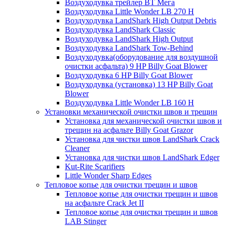
Воздуходувка трейлер ВТ Мега
Воздуходувка Little Wonder LB 270 H
Воздуходувка LandShark High Оutput Debris
Воздуходувка LandShark Classic
Воздуходувка LandShark High Output
Воздуходувка LandShark Tow-Behind
Воздуходувка(оборудование для воздушной
очистки асфальта) 9 HP Billy Goat Blower
Воздуходувка 6 HP Billy Goat Blower
Воздуходувка (установка) 13 HP Billy Goat
Blower
Воздуходувка Little Wonder LB 160 H
Установки механической очистки швов и трещин
Установка для механической очистки швов и
трещин на асфальте Billy Goat Grazor
Установка для чистки швов LandShark Crack
Cleaner
Установка для чистки швов LandShark Edger
Kut-Rite Scarifiers
Little Wonder Sharp Edges
Тепловое копье для очистки трещин и швов
Тепловое копье для очистки трещин и швов
на асфальте Crack Jet II
Тепловое копье для очистки трещин и швов
LAB Stinger