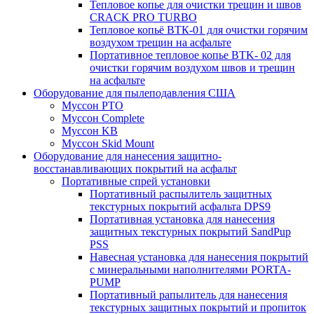
Тепловое копье для очистки трещин и швов
CRACK PRO TURBO
Тепловое копьё ВТК-01 для очистки горячим
воздухом трещин на асфальте
Портативное тепловое копье BTK- 02 для
очистки горячим воздухом швов и трещин
на асфальте
Оборудование для пылеподавления США
Муссон PTO
Муссон Complete
Муссон KB
Муссон Skid Mount
Оборудование для нанесения защитно-
восстанавливающих покрытий на асфальт
Портативные спрей установки
Портативный распылитель защитных
текстурных покрытий асфальта DPS9
Портативная установка для нанесения
защитных текстурных покрытий SandPup
PSS
Навесная установка для нанесения покрытий
с минеральными наполнителями PORTA-
PUMP
Портативный рапылитель для нанесения
текстурных защитных покрытий и пропиток