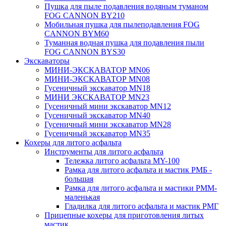
Пушка для пыле подавления водяным туманом
FOG CANNON BY210
Мобильная пушка для пылеподавления FOG
CANNON BYM60
Туманная водная пушка для подавления пыли
FOG CANNON BYS30
Экскаваторы
МИНИ-ЭКСКАВАТОР MN06
МИНИ-ЭКСКАВАТОР MN08
Гусеничный экскаватор MN18
МИНИ ЭКСКАВАТОР MN23
Гусеничный мини экскаватор MN12
Гусеничный экскаватор MN40
Гусеничный мини экскаватор MN28
Гусеничный экскаватор MN35
Кохеры для литого асфальта
Инструменты для литого асфальта
Тележка литого асфальта MY-100
Рамка для литого асфальта и мастик РМБ -
большая
Рамка для литого асфальта и мастики РММ-
маленькая
Гладилка для литого асфальта и мастик РМГ
Прицепные кохеры для приготовления литых
мастик