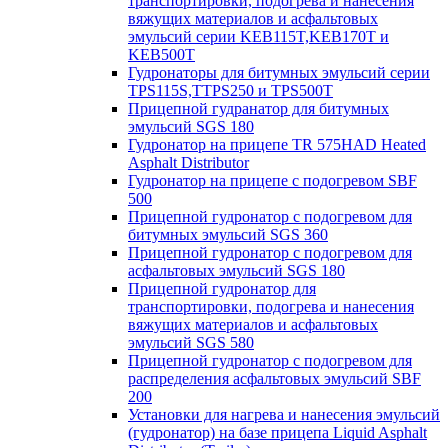
транспортировки, подогрева и нанесения
вяжущих материалов и асфальтовых
эмульсий серии KEB115T,KEB170T и
KEB500T
Гудронаторы для битумных эмульсий серии
TPS115S,TTPS250 и TPS500T
Прицепной гудранатор для битумных
эмульсий SGS 180
Гудронатор на прицепе TR 575HAD Heated
Asphalt Distributor
Гудронатор на прицепе с подогревом SBF
500
Прицепной гудронатор с подогревом для
битумных эмульсий SGS 360
Прицепной гудронатор с подогревом для
асфальтовых эмульсий SGS 180
Прицепной гудронатор для
транспортировки, подогрева и нанесения
вяжущих материалов и асфальтовых
эмульсий SGS 580
Прицепной гудронатор с подогревом для
распределения асфальтовых эмульсий SBF
200
Установки для нагрева и нанесения эмульсий
(гудронатор) на базе прицепа Liquid Asphalt