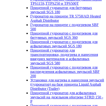
TPS115S,TTPS250 и TPS500T
Прицепной гудранатор для битумных
эмульсий SGS 180
Гудронатор на прицепе TR 575HAD Heated
Asphalt Distributor
Гудронатор на прицепе с подогревом SBF
500
Прицепной гудронатор с подогревом для
битумных эмульсий SGS 360
Прицепной гудронатор с подогревом для
асфальтовых эмульсий SGS 180
Прицепной гудронатор для
транспортировки, подогрева и нанесения
вяжущих материалов и асфальтовых
эмульсий SGS 580
Прицепной гудронатор с подогревом для
распределения асфальтовых эмульсий SBF
200
Установки для нагрева и нанесения эмульсий
(гудронатор) на базе прицепа Liquid Asphalt
Distributor (Trailer)
Прицепной гудронатор для асфальтовых
эмульсий на дизельном обогреве STRD 150 -
Р
Прицепной гудронатор с подогревом для