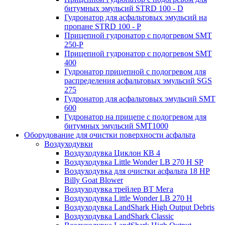
битумных эмульсий STRD 100 - D
Гудронатор для асфальтовых эмульсий на
пропане STRD 100 - P
Прицепной гудронатор с подогревом SMT
250-P
Прицепной гудронатор с подогревом SMT
400
Гудронатор прицепной с подогревом для
распределения асфальтовых эмульсий SGS
275
Гудронатор для асфальтовых эмульсий SMT
600
Гудронатор на прицепе с подогревом для
битумных эмульсий SMT1000
Оборудование для очистки поверхности асфальта
Воздуходувки
Воздуходувка Циклон КВ 4
Воздуходувка Little Wonder LB 270 H SP
Воздуходувка для очистки асфальта 18 HP
Billy Goat Blower
Воздуходувка трейлер ВТ Мега
Воздуходувка Little Wonder LB 270 H
Воздуходувка LandShark High Оutput Debris
Воздуходувка LandShark Classic