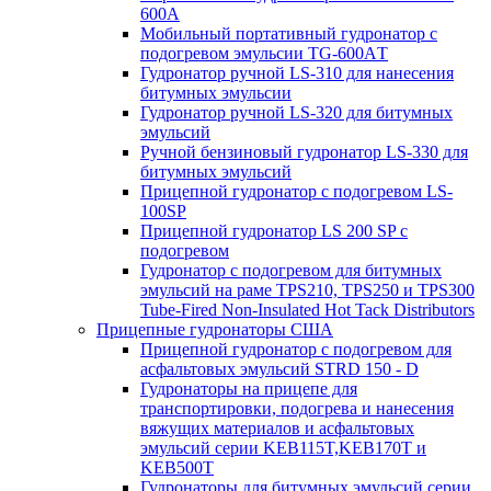
600A
Мобильный портативный гудронатор с
подогревом эмульсии TG-600AТ
Гудронатор ручной LS-310 для нанесения
битумных эмульсии
Гудронатор ручной LS-320 для битумных
эмульсий
Ручной бензиновый гудронатор LS-330 для
битумных эмульсий
Прицепной гудронатор с подогревом LS-
100SP
Прицепной гудронатор LS 200 SP с
подогревом
Гудронатор с подогревом для битумных
эмульсий на раме TPS210, TPS250 и TPS300
Tube-Fired Non-Insulated Hot Tack Distributors
Прицепные гудронаторы США
Прицепной гудронатор с подогревом для
асфальтовых эмульсий STRD 150 - D
Гудронаторы на прицепе для
транспортировки, подогрева и нанесения
вяжущих материалов и асфальтовых
эмульсий серии KEB115T,KEB170T и
KEB500T
Гудронаторы для битумных эмульсий серии