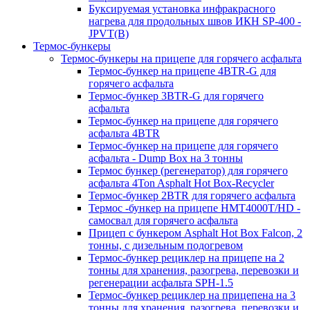
Буксируемая установка инфракрасного
нагрева для продольных швов ИКН SP-400 -
JPVT(B)
Термос-бункеры
Термос-бункеры на прицепе для горячего асфальта
Термос-бункер на прицепе 4BTR-G для
горячего асфальта
Термос-бункер 3BTR-G для горячего
асфальта
Термос-бункер на прицепе для горячего
асфальта 4BTR
Термос-бункер на прицепе для горячего
асфальта - Dump Box на 3 тонны
Термос бункер (регенератор) для горячего
асфальта 4Ton Asphalt Hot Box-Recycler
Термос-бункер 2BTR для горячего асфальта
Термос -бункер на прицепе HMT4000T/HD -
самосвал для горячего асфальта
Прицеп с бункером Asphalt Hot Box Falcon, 2
тонны, с дизельным подогревом
Термос-бункер рециклер на прицепе на 2
тонны для хранения, разогрева, перевозки и
регенерации асфальта SPH-1.5
Термос-бункер рециклер на прицепена на 3
тонны для хранения, разогрева, перевозки и