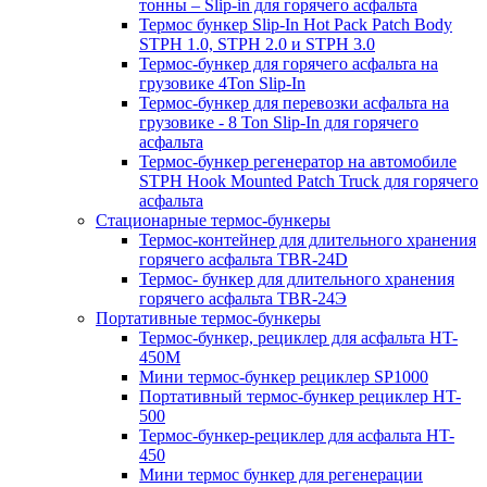
тонны – Slip-in для горячего асфальта
Термос бункер Slip-In Hot Pack Patch Body
STPH 1.0, STPH 2.0 и STPH 3.0
Термос-бункер для горячего асфальта на
грузовике 4Ton Slip-In
Термос-бункер для перевозки асфальта на
грузовике - 8 Ton Slip-In для горячего
асфальта
Термос-бункер регенератор на автомобиле
STPH Hook Mounted Patch Truck для горячего
асфальта
Стационарные термос-бункеры
Термос-контейнер для длительного хранения
горячего асфальта TBR-24D
Термос- бункер для длительного хранения
горячего асфальта TBR-24Э
Портативные термос-бункеры
Термос-бункер, рециклер для асфальта HT-
450M
Мини термос-бункер рециклер SP1000
Портативный термос-бункер рециклер HT-
500
Термос-бункер-рециклер для асфальта HT-
450
Мини термос бункер для регенерации