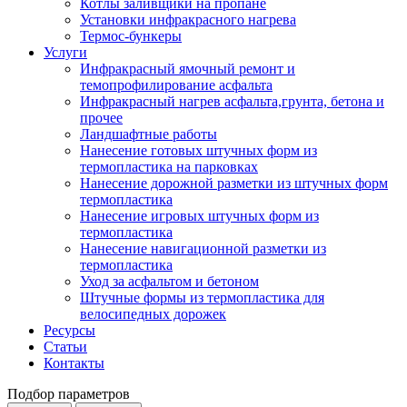
Котлы заливщики на пропане
Установки инфракрасного нагрева
Термос-бункеры
Услуги
Инфракрасный ямочный ремонт и
темопрофилирование асфальта
Инфракрасный нагрев асфальта,грунта, бетона и
прочее
Ландшафтные работы
Нанесение готовых штучных форм из
термопластика на парковках
Нанесение дорожной разметки из штучных форм
термопластика
Нанесение игровых штучных форм из
термопластика
Нанесение навигационной разметки из
термопластика
Уход за асфальтом и бетоном
Штучные формы из термопластика для
велосипедных дорожек
Ресурсы
Статьи
Контакты
Подбор параметров