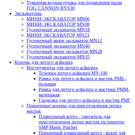
Туманная водная пушка для подавления пыли
FOG CANNON BYS30
Экскаваторы
МИНИ-ЭКСКАВАТОР MN06
МИНИ-ЭКСКАВАТОР MN08
Гусеничный экскаватор MN18
МИНИ ЭКСКАВАТОР MN23
Гусеничный мини экскаватор MN12
Гусеничный экскаватор MN40
Гусеничный мини экскаватор MN28
Гусеничный экскаватор MN35
Кохеры для литого асфальта
Инструменты для литого асфальта
Тележка литого асфальта MY-100
Рамка для литого асфальта и мастик РМБ -
большая
Рамка для литого асфальта и мастики РММ-
маленькая
Гладилка для литого асфальта и мастик РМГ
Прицепные кохеры для приготовления литых
мастик
Плавильный котел - смеситель для
приготовления литых мастик на прицепе
SMP Mastic Patcher
Прицепной плавильный котел - кохер для