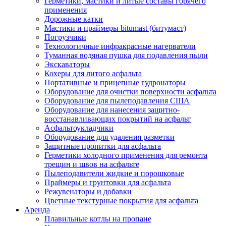
Герметики, мастики и литые составы горячего
применения
Дорожные катки
Мастики и праймеры bitumast (битумаст)
Погрузчики
Технологичные инфракрасные нагерватели
Туманная водяная пушка для подавления пыли
Экскаваторы
Кохеры для литого асфальта
Портативные и прицепные гудронаторы
Оборудование для очистки поверхности асфальта
Оборудование для пылеподавления США
Оборудование для нанесения защитно-
восстанавливающих покрытий на асфальт
Асфальтоукладчики
Оборудование для удаления разметки
Защитные пропитки для асфальта
Герметики холодного применения для ремонта
трещин и швов на асфальте
Пылеподавители жидкие и порошковые
Праймеры и грунтовки для асфальта
Режувенаторы и добавки
Цветные текстурные покрытия для асфальта
Аренда
Плавильные котлы на пропане