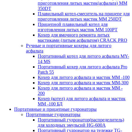
приготовления литых мастик(асфальта) MM
350DT
Плавильный котел-смеситель на прицепе для
приготовления литых мастик MM 250DT
Прицепной плавильный котел для
изготовления литых мастик MM 100PT
Кохер для ямочного ремонта литых
мастиками (литым асфальтом) CRACK PRO
Ручные и портативные кохеры для литого
асфальта
Портативный котел для литого асфальта MY-
14 MS
Портативный кохер для литого асфальта Pro
Patch 55
Кохер для литого асфальта и мастик MM -100
Кохер для литого асфальта и мастик MM-300
Кохер для литого асфальта и мастик MM -
200
Кохер (котел) для литого асфальта и мастик
MM -100 БД
Портативные и прицепные гудронаторы
Портативные гудронаторы
Портативный гудронатор(распределитель)
для холодных эмульсий HG-600A
Портативный гудронатор на тележке TG-