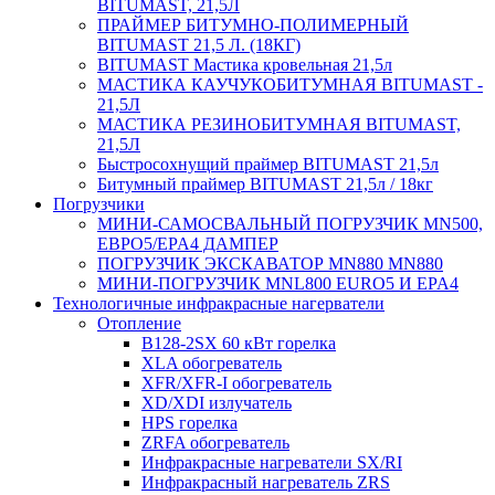
BITUMAST, 21,5Л
ПРАЙМЕР БИТУМНО-ПОЛИМЕРНЫЙ
BITUMAST 21,5 Л. (18КГ)
BITUMAST Мастика кровельная 21,5л
МАСТИКА КАУЧУКОБИТУМНАЯ BITUMAST -
21,5Л
МАСТИКА РЕЗИНОБИТУМНАЯ BITUMAST,
21,5Л
Быстросохнущий праймер BITUMAST 21,5л
Битумный праймер BITUMAST 21,5л / 18кг
Погрузчики
МИНИ-САМОСВАЛЬНЫЙ ПОГРУЗЧИК MN500,
ЕВРО5/EPA4 ДАМПЕР
ПОГРУЗЧИК ЭКСКАВАТОР MN880 MN880
МИНИ-ПОГРУЗЧИК MNL800 EURO5 И EPA4
Технологичные инфракрасные нагерватели
Отопление
B128-2SX 60 кВт горелка
XLA обогреватель
XFR/XFR-I обогреватель
XD/XDI излучатель
HPS горелка
ZRFA обогреватель
Инфракрасные нагреватели SX/RI
Инфракрасный нагреватель ZRS