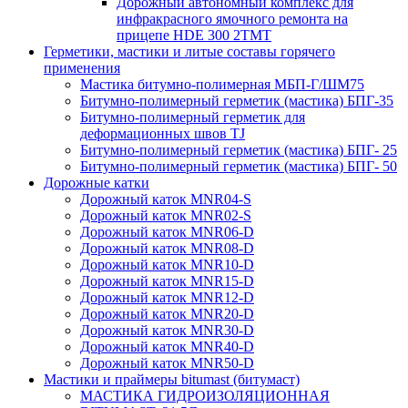
Дорожный автономный комплекс для
инфракрасного ямочного ремонта на
прицепе HDE 300 2TMT
Герметики, мастики и литые составы горячего
применения
Мастика битумно-полимерная МБП-Г/ШМ75
Битумно-полимерный герметик (мастика) БПГ-35
Битумно-полимерный герметик для
деформационных швов TJ
Битумно-полимерный герметик (мастика) БПГ- 25
Битумно-полимерный герметик (мастика) БПГ- 50
Дорожные катки
Дорожный каток MNR04-S
Дорожный каток MNR02-S
Дорожный каток MNR06-D
Дорожный каток MNR08-D
Дорожный каток MNR10-D
Дорожный каток MNR15-D
Дорожный каток MNR12-D
Дорожный каток MNR20-D
Дорожный каток MNR30-D
Дорожный каток MNR40-D
Дорожный каток MNR50-D
Мастики и праймеры bitumast (битумаст)
МАСТИКА ГИДРОИЗОЛЯЦИОННАЯ