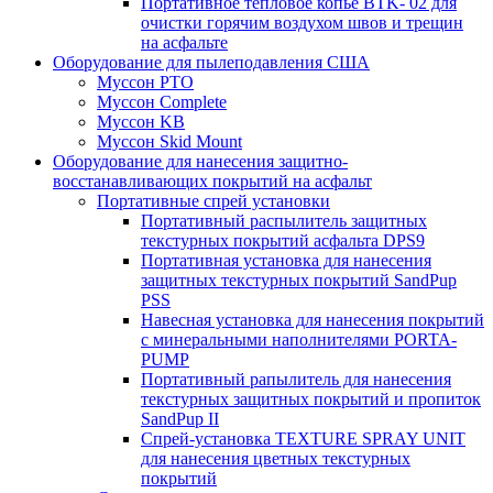
Портативное тепловое копье BTK- 02 для
очистки горячим воздухом швов и трещин
на асфальте
Оборудование для пылеподавления США
Муссон PTO
Муссон Complete
Муссон KB
Муссон Skid Mount
Оборудование для нанесения защитно-
восстанавливающих покрытий на асфальт
Портативные спрей установки
Портативный распылитель защитных
текстурных покрытий асфальта DPS9
Портативная установка для нанесения
защитных текстурных покрытий SandPup
PSS
Навесная установка для нанесения покрытий
с минеральными наполнителями PORTA-
PUMP
Портативный рапылитель для нанесения
текстурных защитных покрытий и пропиток
SandPup II
Спрей-установка TEXTURE SPRAY UNIT
для нанесения цветных текстурных
покрытий