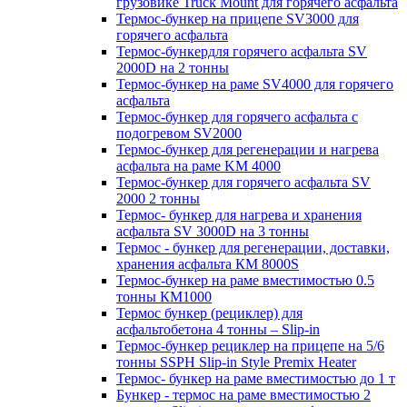
грузовике Truck Mount для горячего асфальта
Термос-бункер на прицепе SV3000 для
горячего асфальта
Термос-бункердля горячего асфальта SV
2000D на 2 тонны
Термос-бункер на раме SV4000 для горячего
асфальта
Термос-бункер для горячего асфальта с
подогревом SV2000
Термос-бункер для регенерации и нагрева
асфальта на раме KM 4000
Термос-бункер для горячего асфальта SV
2000 2 тонны
Термос- бункер для нагрева и хранения
асфальта SV 3000D на 3 тонны
Термос - бункер для регенерации, доставки,
хранения асфальта КМ 8000S
Термос-бункер на раме вместимостью 0.5
тонны КМ1000
Термос бункер (рециклер) для
асфальтобетона 4 тонны – Slip-in
Термос-бункер рециклер на прицепе на 5/6
тонны SSPH Slip-in Style Premix Heater
Термос- бункер на раме вместимостью до 1 т
Бункер - термос на раме вместимостью 2