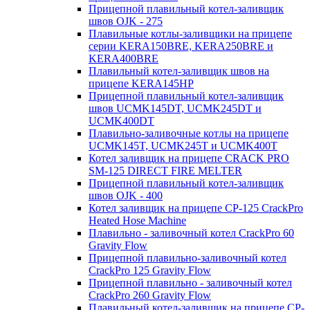
Прицепной плавильный котел-заливщик
швов OJK - 275
Плавильные котлы-заливщики на прицепе
серии KERA150BRE, KERA250BRE и
KERA400BRE
Плавильный котел-заливщик швов на
прицепе KERA145HP
Прицепной плавильный котел-заливщик
швов UCMK145DT, UCMK245DT и
UCMK400DT
Плавильно-заливочные котлы на прицепе
UCMK145T, UCMK245T и UCMK400T
Котел заливщик на прицепе CRACK PRO
SM-125 DIRECT FIRE MELTER
Прицепной плавильный котел-заливщик
швов OJK - 400
Котел заливщик на прицепе CP-125 CrackPro
Heated Hose Machine
Плавильно - заливочный котел CrackPro 60
Gravity Flow
Прицепной плавильно-заливочный котел
CrackPro 125 Gravity Flow
Прицепной плавильно - заливочный котел
CrackPro 260 Gravity Flow
Плавильный котел-заливщик на прицепе CP-