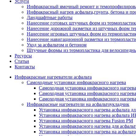
Услуги
Инфракрасный ямочный ремонт и темопрофилирова
Инфракрасный нагрев асфальта,грунта, бетона и пр
Ландшафтные работы
Нанесение готовых штучных форм из термопластик
Нанесение дорожной разметки из штучных форм те
Нанесение игровых штучных форм из термопласти
Нанесение навигационной разметки из термопласт
Уход за асфальтом и бетоном
Штучные формы из термопластика для велосипедн
Ресурсы
Статьи
Контакты
Инфракрасные нагреватели асфальта
Самоходные установки инфракрасного нагрева
Самоходная установка инфракрасного нагрев
Самоходная установка инфракрасного нагрев
Самоходная установка инфракрасного нагрева
Инфракрасные нагреватели на асфальтоукладчик
Установка инфракрасного нагрева асфальта д
Установка инфракрасного нагрева асфальта 
Установка инфракрасного нагрева Fusion PM
Установка инфракрасного нагрева для асфаль
Установка инфракрасного нагрева на асфаль