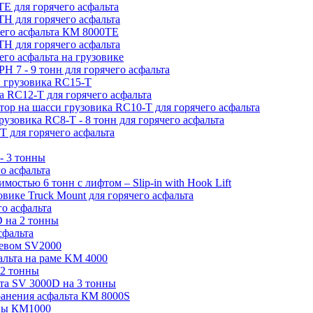
Е для горячего асфальта
Н для горячего асфальта
чего асфальта КМ 8000ТЕ
H для горячего асфальта
его асфальта на грузовике
H 7 - 9 тонн для горячего асфальта
и грузовика RC15-T
а RC12-T для горячего асфальта
атор на шасси грузовика RC10-T для горячего асфальта
грузовика RC8-T - 8 тонн для горячего асфальта
T для горячего асфальта
- 3 тонны
о асфальта
мостью 6 тонн с лифтом – Slip-in with Hook Lift
овике Truck Mount для горячего асфальта
о асфальта
D на 2 тонны
сфальта
ревом SV2000
альта на раме KM 4000
 2 тонны
ьта SV 3000D на 3 тонны
хранения асфальта КМ 8000S
нны КМ1000