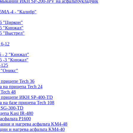
имыканий ИКН SP-200-JPV на асфальтоукладчик
5МA-4 - "Калибр"
6 "Циркон"
-5 "Кинжал"
5 "Выстрел"
 6-12
 - 2 "Кинжал"
5 -3 "Кинжал"
-125
0 "Оникс"
 прицепе Tech 36
а на прицепа Tech 24
 Tech 48
на прицепе ИКН SP-400-TD
а на базе прицепа Tech 108
е SG-300-TD
цепа Kasi IR-480
асфальта P1600
рации и нагрева асфальта KM4-48
ции и нагрева асфальта KM4-40