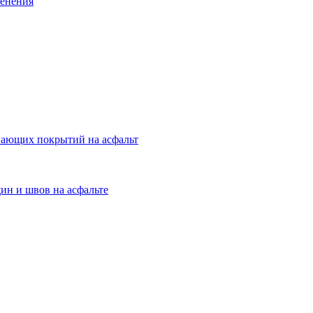
менения
вающих покрытий на асфальт
ин и швов на асфальте