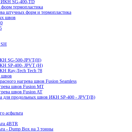
пе ИКН SG-400-TD
 форм термопластика
ева штучных форм и термопластика
ых швов
20
5
0 SH
ИКН SG-500-JPVT(H)
ИКН SP-400- JPVT (Н)
КН Ray-Tech Tech 78
а швов
асного нагрева швов Fusion Seamless
грева швов Fusion MT
грева швов Fusion AT
ва для продольных швов ИКН SP-400 - JPVT(B)
го асфальта
льта 4BTR
ьта - Dump Box на 3 тонны