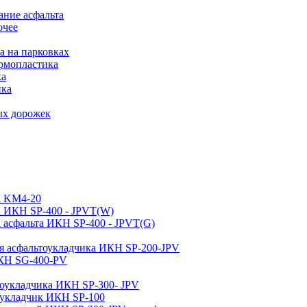
ние асфальта
очее
а на парковках
рмопластика
ка
ика
ых дорожек
а KM4-20
а ИКН SP-400 - JPVT(W)
 асфальта ИКН SP-400 - JPVT(G)
ля асфальтоукладчика ИКН SP-200-JPV
ИКН SG-400-PV
тоукладчика ИКН SP-300- JPV
тоукладчик ИКН SP-100