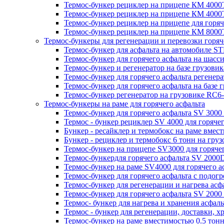
Термос-бункер рециклер на прицепе КМ 4000Т
Термос-бункер рециклер на прицепе КМ 4000Т
Термос-бункер рециклер на прицепе для горя
Термос-бункер рециклер на прицепе КМ 8000Т
Термос-бункеры для регенерации и перевозки горяч
Термос-бункер для асфальта на автомобиле STP
Термос-бункер для горячего асфальта на шасс
Термос-бункер и регенератор на базе грузовик
Термос-бункер для горячего асфальта регенер
Термос-бункер для горячего асфальта на базе 
Термос-бункер регенератор на грузовикe RC6-
Термос-бункеры на раме для горячего асфальта
Термос-бункер для горячего асфальта SV 3000 
Термос - бункер рециклер SV 4000 для горячег
Бункер - ресайклер и термобокс на раме вмести
Бункер - рециклер и термобокс 6 тонн на груз
Термос-бункер на прицепе SV3000 для горячег
Термос-бункердля горячего асфальта SV 2000
Термос-бункер на раме SV4000 для горячего а
Термос-бункер для горячего асфальта с подог
Термос-бункер для регенерации и нагрева асф
Термос-бункер для горячего асфальта SV 2000
Термос- бункер для нагрева и хранения асфал
Термос - бункер для регенерации, доставки, 
Термос-бункер на раме вместимостью 0.5 то