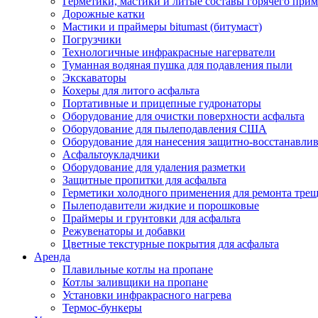
Герметики, мастики и литые составы горячего при
Дорожные катки
Мастики и праймеры bitumast (битумаст)
Погрузчики
Технологичные инфракрасные нагерватели
Туманная водяная пушка для подавления пыли
Экскаваторы
Кохеры для литого асфальта
Портативные и прицепные гудронаторы
Оборудование для очистки поверхности асфальта
Оборудование для пылеподавления США
Оборудование для нанесения защитно-восстанавли
Асфальтоукладчики
Оборудование для удаления разметки
Защитные пропитки для асфальта
Герметики холодного применения для ремонта трещ
Пылеподавители жидкие и порошковые
Праймеры и грунтовки для асфальта
Режувенаторы и добавки
Цветные текстурные покрытия для асфальта
Аренда
Плавильные котлы на пропане
Котлы заливщики на пропане
Установки инфракрасного нагрева
Термос-бункеры