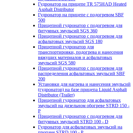
Гудронатор на прицепе TR 575HAD Heated
Asphalt Distributor
Гудронатор на прицепе с подогревом SBF
500
Прицепной гудронатор с подогревом для
битумных эмульсий SGS 360
Прицепной гудронатор с подогревом для
асфальтовых эмульсий SGS 180
Прицепной гудронатор для
транспортировки, подогрева и нанесения
вяжущих материалов и асфальтовых
эмульсий SGS 580
Прицепной гудронатор с подогревом для
распределения асфальтовых эмульсий SBF
200
Установки для нагрева и нанесения эмульсий
(гудронатор) на базе прицепа Liquid Asphalt
Distributor (Trailer)
Прицепной гудронатор для асфальтовых
эмульсий на дизельном обогреве STRD 150 -
Р
Прицепной гудронатор с подогревом для
битумных эмульсий STRD 100 - D
Гудронатор для асфальтовых эмульсий на
пропане STRD 100 - P