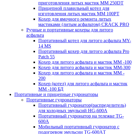
приготовления литых мастик MM 250DT
Прицепной плавильный котел для
изготовления литых мастик MM 100PT
Кохер для ямочного ремонта литых
мастиками (литым асфальтом) CRACK PRO
Ручные и портативные кохеры для литого
асфальта
Портативный котел для литого асфальта MY-
14 MS
Портативный кохер для литого асфальта Pro
Patch 55
Кохер для литого асфальта и мастик MM -100
Кохер для литого асфальта и мастик MM-300
Кохер для литого асфальта и мастик MM -
200
Кохер (котел) для литого асфальта и мастик
MM -100 БД
Портативные и прицепные гудронаторы
Портативные гудронаторы
Портативный гудронатор(распределитель)
для холодных эмульсий HG-600A
Портативный гудронатор на тележке TG-
600A
Мобильный портативный гудронатор с
подогревом эмульсии TG-600AТ