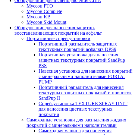
Оборудование для пылеподавления США
Муссон PTO
Муссон Complete
Муссон KB
Муссон Skid Mount
Оборудование для нанесения защитно-
восстанавливающих покрытий на асфальт
Портативные спрей установки
Портативный распылитель защитных
текстурных покрытий асфальта DPS9
Портативная установка для нанесения
защитных текстурных покрытий SandPup
PSS
Навесная установка для нанесения покрытий
с минеральными наполнителями PORTA-
PUMP
Портативный рапылитель для нанесения
текстурных защитных покрытий и пропиток
SandPup II
Спрей-установка TEXTURE SPRAY UNIT
для нанесения цветных текстурных
покрытий
Самоходные установки для распыления жидких
покрытий с минеральными наполнителями
Самоходная машина для нанесения