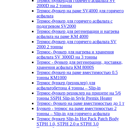
Термос-бункердля горячего асфальта SV
2000D на 2 тонны
Термос-бункер на раме SV4000 для горячего
асфальта
Термос-бункер для горячего асфальта с
подогревом SV2000
Термос-бункер для регенерации и нагрева
асфальта на раме KM 4000
Термос-бункер для горячего асфальта SV
2000 2 тонны
Термос- бункер для нагрева и хранения
асфальта SV 3000D на 3 тонны
Термос - бункер для регенерации, доставки,
хранения асфальта КМ 8000S
Термос-бункер на раме вместимостью 0.5
тонны КМ1000
Термос бункер (рециклер) для
асфальтобетона 4 тонны – Slip-in
Термос-бункер рециклер на прицепе на 5/6
тонны SSPH Slip-in Style Premix Heater
Термос- бункер на раме вместимостью до 1 т
Бункер - термос на раме вместимостью 2
тонны – Slip-in для горячего асфальта
Термос бункер Slip-In Hot Pack Patch Body
STPH 1.0, STPH 2.0 и STPH 3.0