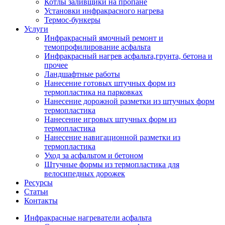
Котлы заливщики на пропане
Установки инфракрасного нагрева
Термос-бункеры
Услуги
Инфракрасный ямочный ремонт и
темопрофилирование асфальта
Инфракрасный нагрев асфальта,грунта, бетона и
прочее
Ландшафтные работы
Нанесение готовых штучных форм из
термопластика на парковках
Нанесение дорожной разметки из штучных форм
термопластика
Нанесение игровых штучных форм из
термопластика
Нанесение навигационной разметки из
термопластика
Уход за асфальтом и бетоном
Штучные формы из термопластика для
велосипедных дорожек
Ресурсы
Статьи
Контакты
Инфракрасные нагреватели асфальта