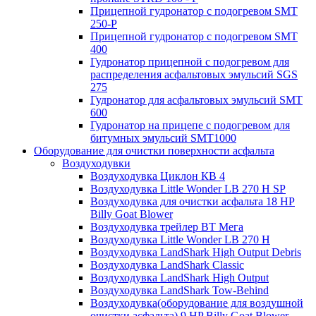
Прицепной гудронатор с подогревом SMT
250-P
Прицепной гудронатор с подогревом SMT
400
Гудронатор прицепной с подогревом для
распределения асфальтовых эмульсий SGS
275
Гудронатор для асфальтовых эмульсий SMT
600
Гудронатор на прицепе с подогревом для
битумных эмульсий SMT1000
Оборудование для очистки поверхности асфальта
Воздуходувки
Воздуходувка Циклон КВ 4
Воздуходувка Little Wonder LB 270 H SP
Воздуходувка для очистки асфальта 18 HP
Billy Goat Blower
Воздуходувка трейлер ВТ Мега
Воздуходувка Little Wonder LB 270 H
Воздуходувка LandShark High Оutput Debris
Воздуходувка LandShark Classic
Воздуходувка LandShark High Output
Воздуходувка LandShark Tow-Behind
Воздуходувка(оборудование для воздушной
очистки асфальта) 9 HP Billy Goat Blower