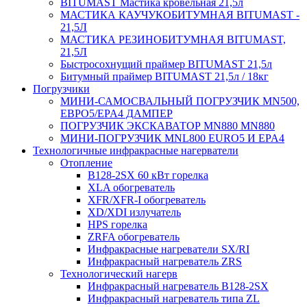
BITUMAST Мастика кровельная 21,5л
МАСТИКА КАУЧУКОБИТУМНАЯ BITUMAST -
21,5Л
МАСТИКА РЕЗИНОБИТУМНАЯ BITUMAST,
21,5Л
Быстросохнущий праймер BITUMAST 21,5л
Битумный праймер BITUMAST 21,5л / 18кг
Погрузчики
МИНИ-САМОСВАЛЬНЫЙ ПОГРУЗЧИК MN500,
ЕВРО5/EPA4 ДАМПЕР
ПОГРУЗЧИК ЭКСКАВАТОР MN880 MN880
МИНИ-ПОГРУЗЧИК MNL800 EURO5 И EPA4
Технологичные инфракрасные нагерватели
Отопление
B128-2SX 60 кВт горелка
XLA обогреватель
XFR/XFR-I обогреватель
XD/XDI излучатель
HPS горелка
ZRFA обогреватель
Инфракрасные нагреватели SX/RI
Инфракрасный нагреватель ZRS
Технологический нагерв
Инфракрасный нагреватель B128-2SX
Инфракрасный нагреватель типа ZL