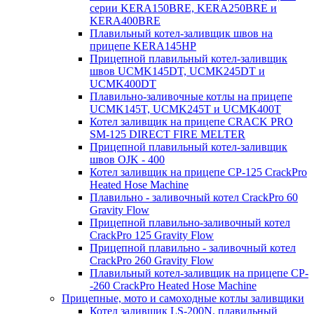
серии KERA150BRE, KERA250BRE и
KERA400BRE
Плавильный котел-заливщик швов на
прицепе KERA145HP
Прицепной плавильный котел-заливщик
швов UCMK145DT, UCMK245DT и
UCMK400DT
Плавильно-заливочные котлы на прицепе
UCMK145T, UCMK245T и UCMK400T
Котел заливщик на прицепе CRACK PRO
SM-125 DIRECT FIRE MELTER
Прицепной плавильный котел-заливщик
швов OJK - 400
Котел заливщик на прицепе CP-125 CrackPro
Heated Hose Machine
Плавильно - заливочный котел CrackPro 60
Gravity Flow
Прицепной плавильно-заливочный котел
CrackPro 125 Gravity Flow
Прицепной плавильно - заливочный котел
CrackPro 260 Gravity Flow
Плавильный котел-заливщик на прицепе CP-
-260 CrackPro Heated Hose Machine
Прицепные, мото и самоходные котлы заливщики
Котел заливщик LS-200N, плавильный