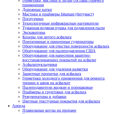
Герметики, мастики и литые составы горячего
применения
Дорожные катки
Мастики и праймеры bitumast (битумаст)
Погрузчики
Технологичные инфракрасные нагерватели
Туманная водяная пушка для подавления пыли
Экскаваторы
Кохеры для литого асфальта
Портативные и прицепные гудронаторы
Оборудование для очистки поверхности асфальта
Оборудование для пылеподавления США
Оборудование для нанесения защитно-
восстанавливающих покрытий на асфальт
Асфальтоукладчики
Оборудование для удаления разметки
Защитные пропитки для асфальта
Герметики холодного применения для ремонта
трещин и швов на асфальте
Пылеподавители жидкие и порошковые
Праймеры и грунтовки для асфальта
Режувенаторы и добавки
Цветные текстурные покрытия для асфальта
Аренда
Плавильные котлы на пропане