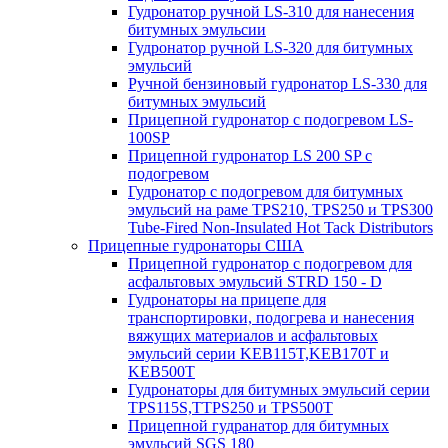
Гудронатор ручной LS-310 для нанесения
битумных эмульсии
Гудронатор ручной LS-320 для битумных
эмульсий
Ручной бензиновый гудронатор LS-330 для
битумных эмульсий
Прицепной гудронатор с подогревом LS-
100SP
Прицепной гудронатор LS 200 SP с
подогревом
Гудронатор с подогревом для битумных
эмульсий на раме TPS210, TPS250 и TPS300
Tube-Fired Non-Insulated Hot Tack Distributors
Прицепные гудронаторы США
Прицепной гудронатор с подогревом для
асфальтовых эмульсий STRD 150 - D
Гудронаторы на прицепе для
транспортировки, подогрева и нанесения
вяжущих материалов и асфальтовых
эмульсий серии KEB115T,KEB170T и
KEB500T
Гудронаторы для битумных эмульсий серии
TPS115S,TTPS250 и TPS500T
Прицепной гудранатор для битумных
эмульсий SGS 180