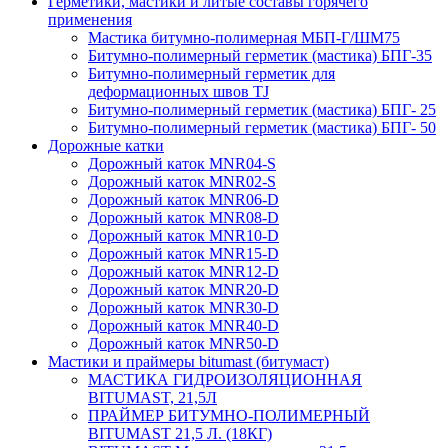
Герметики, мастики и литые составы горячего
применения
Мастика битумно-полимерная МБП-Г/ШМ75
Битумно-полимерный герметик (мастика) БПГ-35
Битумно-полимерный герметик для
деформационных швов TJ
Битумно-полимерный герметик (мастика) БПГ- 25
Битумно-полимерный герметик (мастика) БПГ- 50
Дорожные катки
Дорожный каток MNR04-S
Дорожный каток MNR02-S
Дорожный каток MNR06-D
Дорожный каток MNR08-D
Дорожный каток MNR10-D
Дорожный каток MNR15-D
Дорожный каток MNR12-D
Дорожный каток MNR20-D
Дорожный каток MNR30-D
Дорожный каток MNR40-D
Дорожный каток MNR50-D
Мастики и праймеры bitumast (битумаст)
МАСТИКА ГИДРОИЗОЛЯЦИОННАЯ
BITUMAST, 21,5Л
ПРАЙМЕР БИТУМНО-ПОЛИМЕРНЫЙ
BITUMAST 21,5 Л. (18КГ)