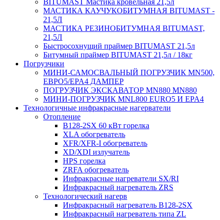
BITUMAST Мастика кровельная 21,5л
МАСТИКА КАУЧУКОБИТУМНАЯ BITUMAST -
21,5Л
МАСТИКА РЕЗИНОБИТУМНАЯ BITUMAST,
21,5Л
Быстросохнущий праймер BITUMAST 21,5л
Битумный праймер BITUMAST 21,5л / 18кг
Погрузчики
МИНИ-САМОСВАЛЬНЫЙ ПОГРУЗЧИК MN500,
ЕВРО5/EPA4 ДАМПЕР
ПОГРУЗЧИК ЭКСКАВАТОР MN880 MN880
МИНИ-ПОГРУЗЧИК MNL800 EURO5 И EPA4
Технологичные инфракрасные нагерватели
Отопление
B128-2SX 60 кВт горелка
XLA обогреватель
XFR/XFR-I обогреватель
XD/XDI излучатель
HPS горелка
ZRFA обогреватель
Инфракрасные нагреватели SX/RI
Инфракрасный нагреватель ZRS
Технологический нагерв
Инфракрасный нагреватель B128-2SX
Инфракрасный нагреватель типа ZL