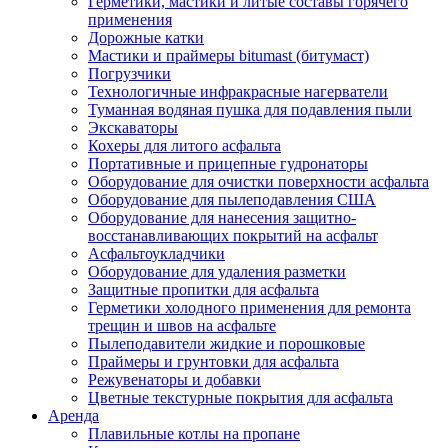
Герметики, мастики и литые составы горячего
применения
Дорожные катки
Мастики и праймеры bitumast (битумаст)
Погрузчики
Технологичные инфракрасные нагерватели
Туманная водяная пушка для подавления пыли
Экскаваторы
Кохеры для литого асфальта
Портативные и прицепные гудронаторы
Оборудование для очистки поверхности асфальта
Оборудование для пылеподавления США
Оборудование для нанесения защитно-
восстанавливающих покрытий на асфальт
Асфальтоукладчики
Оборудование для удаления разметки
Защитные пропитки для асфальта
Герметики холодного применения для ремонта
трещин и швов на асфальте
Пылеподавители жидкие и порошковые
Праймеры и грунтовки для асфальта
Режувенаторы и добавки
Цветные текстурные покрытия для асфальта
Аренда
Плавильные котлы на пропане