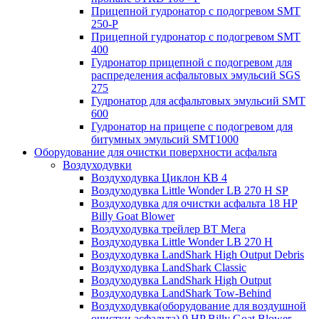
Прицепной гудронатор с подогревом SMT
250-P
Прицепной гудронатор с подогревом SMT
400
Гудронатор прицепной с подогревом для
распределения асфальтовых эмульсий SGS
275
Гудронатор для асфальтовых эмульсий SMT
600
Гудронатор на прицепе с подогревом для
битумных эмульсий SMT1000
Оборудование для очистки поверхности асфальта
Воздуходувки
Воздуходувка Циклон КВ 4
Воздуходувка Little Wonder LB 270 H SP
Воздуходувка для очистки асфальта 18 HP
Billy Goat Blower
Воздуходувка трейлер ВТ Мега
Воздуходувка Little Wonder LB 270 H
Воздуходувка LandShark High Оutput Debris
Воздуходувка LandShark Classic
Воздуходувка LandShark High Output
Воздуходувка LandShark Tow-Behind
Воздуходувка(оборудование для воздушной
очистки асфальта) 9 HP Billy Goat Blower