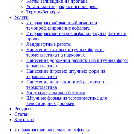
Котлы заливщики на пропане
Установки инфракрасного нагрева
Термос-бункеры
Услуги
Инфракрасный ямочный ремонт и
темопрофилирование асфальта
Инфракрасный нагрев асфальта,грунта, бетона и
прочее
Ландшафтные работы
Нанесение готовых штучных форм из
термопластика на парковках
Нанесение дорожной разметки из штучных форм
термопластика
Нанесение игровых штучных форм из
термопластика
Нанесение навигационной разметки из
термопластика
Уход за асфальтом и бетоном
Штучные формы из термопластика для
велосипедных дорожек
Ресурсы
Статьи
Контакты
Инфракрасные нагреватели асфальта