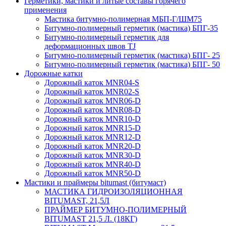
Герметики, мастики и литые составы горячего
применения
Мастика битумно-полимерная МБП-Г/ШМ75
Битумно-полимерный герметик (мастика) БПГ-35
Битумно-полимерный герметик для
деформационных швов TJ
Битумно-полимерный герметик (мастика) БПГ- 25
Битумно-полимерный герметик (мастика) БПГ- 50
Дорожные катки
Дорожный каток MNR04-S
Дорожный каток MNR02-S
Дорожный каток MNR06-D
Дорожный каток MNR08-D
Дорожный каток MNR10-D
Дорожный каток MNR15-D
Дорожный каток MNR12-D
Дорожный каток MNR20-D
Дорожный каток MNR30-D
Дорожный каток MNR40-D
Дорожный каток MNR50-D
Мастики и праймеры bitumast (битумаст)
МАСТИКА ГИДРОИЗОЛЯЦИОННАЯ
BITUMAST, 21,5Л
ПРАЙМЕР БИТУМНО-ПОЛИМЕРНЫЙ
BITUMAST 21,5 Л. (18КГ)