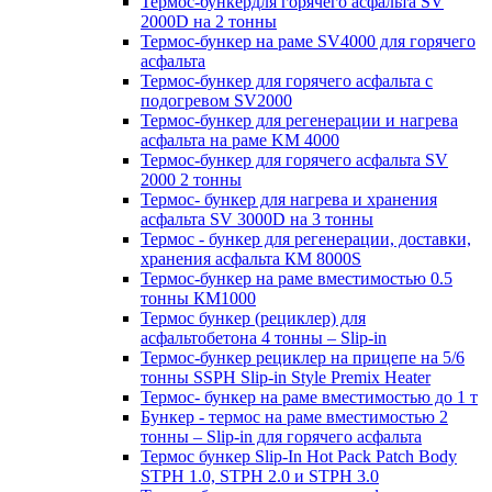
Термос-бункердля горячего асфальта SV
2000D на 2 тонны
Термос-бункер на раме SV4000 для горячего
асфальта
Термос-бункер для горячего асфальта с
подогревом SV2000
Термос-бункер для регенерации и нагрева
асфальта на раме KM 4000
Термос-бункер для горячего асфальта SV
2000 2 тонны
Термос- бункер для нагрева и хранения
асфальта SV 3000D на 3 тонны
Термос - бункер для регенерации, доставки,
хранения асфальта КМ 8000S
Термос-бункер на раме вместимостью 0.5
тонны КМ1000
Термос бункер (рециклер) для
асфальтобетона 4 тонны – Slip-in
Термос-бункер рециклер на прицепе на 5/6
тонны SSPH Slip-in Style Premix Heater
Термос- бункер на раме вместимостью до 1 т
Бункер - термос на раме вместимостью 2
тонны – Slip-in для горячего асфальта
Термос бункер Slip-In Hot Pack Patch Body
STPH 1.0, STPH 2.0 и STPH 3.0