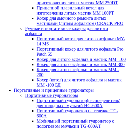
приготовления литых мастик MM 250DT
Прицепной плавильный котел для
изготовления литых мастик MM 100PT
Кохер для ямочного ремонта литых
мастиками (литым асфальтом) CRACK PRO
Ручные и портативные кохеры для литого
асфальта
Портативный котел для литого асфальта MY-
14 MS
Портативный кохер для литого асфальта Pro
Patch 55
Кохер для литого асфальта и мастик MM -100
Кохер для литого асфальта и мастик MM-300
Кохер для литого асфальта и мастик MM -
200
Кохер (котел) для литого асфальта и мастик
MM -100 БД
Портативные и прицепные гудронаторы
Портативные гудронаторы
Портативный гудронатор(распределитель)
для холодных эмульсий HG-600A
Портативный гудронатор на тележке TG-
600A
Мобильный портативный гудронатор с
подогревом эмульсии TG-600AТ