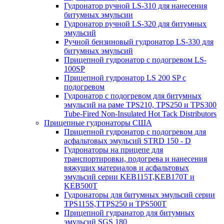
Гудронатор ручной LS-310 для нанесения
битумных эмульсии
Гудронатор ручной LS-320 для битумных
эмульсий
Ручной бензиновый гудронатор LS-330 для
битумных эмульсий
Прицепной гудронатор с подогревом LS-
100SP
Прицепной гудронатор LS 200 SP с
подогревом
Гудронатор с подогревом для битумных
эмульсий на раме TPS210, TPS250 и TPS300
Tube-Fired Non-Insulated Hot Tack Distributors
Прицепные гудронаторы США
Прицепной гудронатор с подогревом для
асфальтовых эмульсий STRD 150 - D
Гудронаторы на прицепе для
транспортировки, подогрева и нанесения
вяжущих материалов и асфальтовых
эмульсий серии KEB115T,KEB170T и
KEB500T
Гудронаторы для битумных эмульсий серии
TPS115S,TTPS250 и TPS500T
Прицепной гудранатор для битумных
эмульсий SGS 180