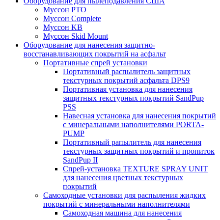
Оборудование для пылеподавления США
Муссон PTO
Муссон Complete
Муссон KB
Муссон Skid Mount
Оборудование для нанесения защитно-
восстанавливающих покрытий на асфальт
Портативные спрей установки
Портативный распылитель защитных
текстурных покрытий асфальта DPS9
Портативная установка для нанесения
защитных текстурных покрытий SandPup
PSS
Навесная установка для нанесения покрытий
с минеральными наполнителями PORTA-
PUMP
Портативный рапылитель для нанесения
текстурных защитных покрытий и пропиток
SandPup II
Спрей-установка TEXTURE SPRAY UNIT
для нанесения цветных текстурных
покрытий
Самоходные установки для распыления жидких
покрытий с минеральными наполнителями
Самоходная машина для нанесения