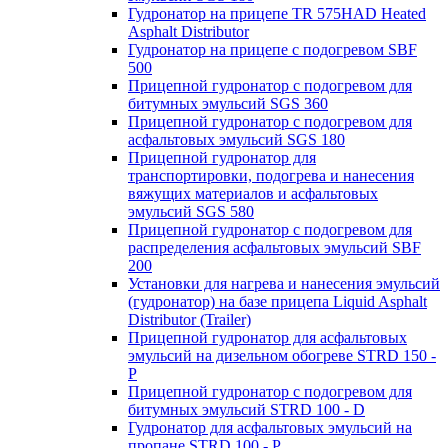
Гудронатор на прицепе TR 575HAD Heated
Asphalt Distributor
Гудронатор на прицепе с подогревом SBF
500
Прицепной гудронатор с подогревом для
битумных эмульсий SGS 360
Прицепной гудронатор с подогревом для
асфальтовых эмульсий SGS 180
Прицепной гудронатор для
транспортировки, подогрева и нанесения
вяжущих материалов и асфальтовых
эмульсий SGS 580
Прицепной гудронатор с подогревом для
распределения асфальтовых эмульсий SBF
200
Установки для нагрева и нанесения эмульсий
(гудронатор) на базе прицепа Liquid Asphalt
Distributor (Trailer)
Прицепной гудронатор для асфальтовых
эмульсий на дизельном обогреве STRD 150 -
Р
Прицепной гудронатор с подогревом для
битумных эмульсий STRD 100 - D
Гудронатор для асфальтовых эмульсий на
пропане STRD 100 - P