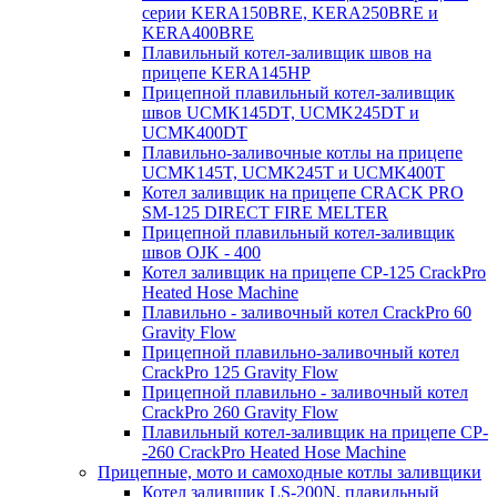
серии KERA150BRE, KERA250BRE и
KERA400BRE
Плавильный котел-заливщик швов на
прицепе KERA145HP
Прицепной плавильный котел-заливщик
швов UCMK145DT, UCMK245DT и
UCMK400DT
Плавильно-заливочные котлы на прицепе
UCMK145T, UCMK245T и UCMK400T
Котел заливщик на прицепе CRACK PRO
SM-125 DIRECT FIRE MELTER
Прицепной плавильный котел-заливщик
швов OJK - 400
Котел заливщик на прицепе CP-125 CrackPro
Heated Hose Machine
Плавильно - заливочный котел CrackPro 60
Gravity Flow
Прицепной плавильно-заливочный котел
CrackPro 125 Gravity Flow
Прицепной плавильно - заливочный котел
CrackPro 260 Gravity Flow
Плавильный котел-заливщик на прицепе CP-
-260 CrackPro Heated Hose Machine
Прицепные, мото и самоходные котлы заливщики
Котел заливщик LS-200N, плавильный