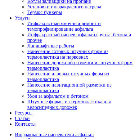
Котлы заливщики на пропане
Установки инфракрасного нагрева
Термос-бункеры
Услуги
Инфракрасный ямочный ремонт и
темопрофилирование асфальта
Инфракрасный нагрев асфальта,грунта, бетона и
прочее
Ландшафтные работы
Нанесение готовых штучных форм из
термопластика на парковках
Нанесение дорожной разметки из штучных форм
термопластика
Нанесение игровых штучных форм из
термопластика
Нанесение навигационной разметки из
термопластика
Уход за асфальтом и бетоном
Штучные формы из термопластика для
велосипедных дорожек
Ресурсы
Статьи
Контакты
Инфракрасные нагреватели асфальта