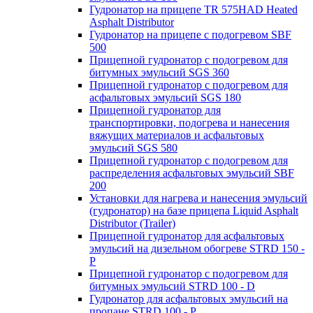
Гудронатор на прицепе TR 575HAD Heated
Asphalt Distributor
Гудронатор на прицепе с подогревом SBF
500
Прицепной гудронатор с подогревом для
битумных эмульсий SGS 360
Прицепной гудронатор с подогревом для
асфальтовых эмульсий SGS 180
Прицепной гудронатор для
транспортировки, подогрева и нанесения
вяжущих материалов и асфальтовых
эмульсий SGS 580
Прицепной гудронатор с подогревом для
распределения асфальтовых эмульсий SBF
200
Установки для нагрева и нанесения эмульсий
(гудронатор) на базе прицепа Liquid Asphalt
Distributor (Trailer)
Прицепной гудронатор для асфальтовых
эмульсий на дизельном обогреве STRD 150 -
Р
Прицепной гудронатор с подогревом для
битумных эмульсий STRD 100 - D
Гудронатор для асфальтовых эмульсий на
пропане STRD 100 - P