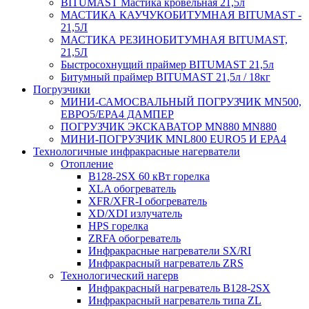
BITUMAST Мастика кровельная 21,5л
МАСТИКА КАУЧУКОБИТУМНАЯ BITUMAST -
21,5Л
МАСТИКА РЕЗИНОБИТУМНАЯ BITUMAST,
21,5Л
Быстросохнущий праймер BITUMAST 21,5л
Битумный праймер BITUMAST 21,5л / 18кг
Погрузчики
МИНИ-САМОСВАЛЬНЫЙ ПОГРУЗЧИК MN500,
ЕВРО5/EPA4 ДАМПЕР
ПОГРУЗЧИК ЭКСКАВАТОР MN880 MN880
МИНИ-ПОГРУЗЧИК MNL800 EURO5 И EPA4
Технологичные инфракрасные нагерватели
Отопление
B128-2SX 60 кВт горелка
XLA обогреватель
XFR/XFR-I обогреватель
XD/XDI излучатель
HPS горелка
ZRFA обогреватель
Инфракрасные нагреватели SX/RI
Инфракрасный нагреватель ZRS
Технологический нагерв
Инфракрасный нагреватель B128-2SX
Инфракрасный нагреватель типа ZL