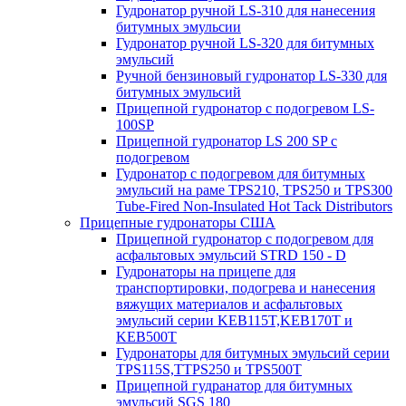
Гудронатор ручной LS-310 для нанесения
битумных эмульсии
Гудронатор ручной LS-320 для битумных
эмульсий
Ручной бензиновый гудронатор LS-330 для
битумных эмульсий
Прицепной гудронатор с подогревом LS-
100SP
Прицепной гудронатор LS 200 SP с
подогревом
Гудронатор с подогревом для битумных
эмульсий на раме TPS210, TPS250 и TPS300
Tube-Fired Non-Insulated Hot Tack Distributors
Прицепные гудронаторы США
Прицепной гудронатор с подогревом для
асфальтовых эмульсий STRD 150 - D
Гудронаторы на прицепе для
транспортировки, подогрева и нанесения
вяжущих материалов и асфальтовых
эмульсий серии KEB115T,KEB170T и
KEB500T
Гудронаторы для битумных эмульсий серии
TPS115S,TTPS250 и TPS500T
Прицепной гудранатор для битумных
эмульсий SGS 180