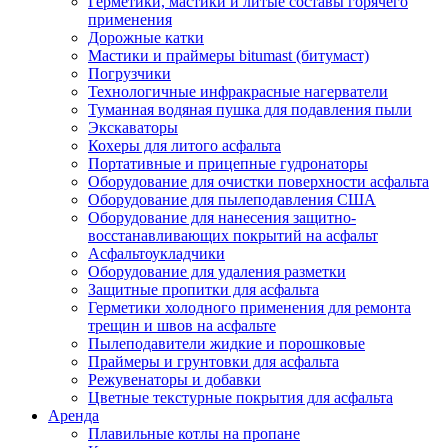
Герметики, мастики и литые составы горячего
применения
Дорожные катки
Мастики и праймеры bitumast (битумаст)
Погрузчики
Технологичные инфракрасные нагерватели
Туманная водяная пушка для подавления пыли
Экскаваторы
Кохеры для литого асфальта
Портативные и прицепные гудронаторы
Оборудование для очистки поверхности асфальта
Оборудование для пылеподавления США
Оборудование для нанесения защитно-
восстанавливающих покрытий на асфальт
Асфальтоукладчики
Оборудование для удаления разметки
Защитные пропитки для асфальта
Герметики холодного применения для ремонта
трещин и швов на асфальте
Пылеподавители жидкие и порошковые
Праймеры и грунтовки для асфальта
Режувенаторы и добавки
Цветные текстурные покрытия для асфальта
Аренда
Плавильные котлы на пропане