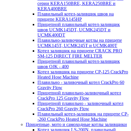
серии KERA150BRE, KERA250BRE и
KERA400BRE
Плавильный котел-заливщик швов на
прицепе KERA145HP
Прицепной плавильный котел-заливщик
швов UCMK145DT, UCMK245DT и
UCMK400DT
Плавильно-заливочные котлы на прицепе
UCMK145T, UCMK245T и UCMK400T
Котел заливщик на прицепе CRACK PRO
SM-125 DIRECT FIRE MELTER
Прицепной плавильный котел-заливщик
швов OJK - 400
Котел заливщик на прицепе CP-125 CrackPro
Heated Hose Machine
Плавильно - заливочный котел CrackPro 60
Gravity Flow
Прицепной плавильно-заливочный котел
CrackPro 125 Gravity Flow
Прицепной плавильно - заливочный котел
CrackPro 260 Gravity Flow
Плавильный котел-заливщик на прицепе CP-
-260 CrackPro Heated Hose Machine
Прицепные, мото и самоходные котлы заливщики
Котел заливщик LS-200N, плавильный