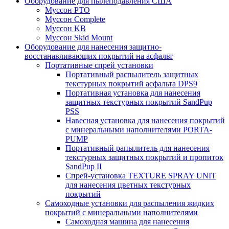
Оборудование для пылеподавления США
Муссон PTO
Муссон Complete
Муссон KB
Муссон Skid Mount
Оборудование для нанесения защитно-
восстанавливающих покрытий на асфальт
Портативные спрей установки
Портативный распылитель защитных
текстурных покрытий асфальта DPS9
Портативная установка для нанесения
защитных текстурных покрытий SandPup
PSS
Навесная установка для нанесения покрытий
с минеральными наполнителями PORTA-
PUMP
Портативный рапылитель для нанесения
текстурных защитных покрытий и пропиток
SandPup II
Спрей-установка TEXTURE SPRAY UNIT
для нанесения цветных текстурных
покрытий
Самоходные установки для распыления жидких
покрытий с минеральными наполнителями
Самоходная машина для нанесения