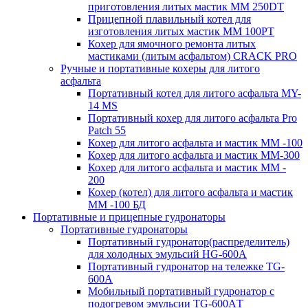
приготовления литых мастик MM 250DT
Прицепной плавильный котел для
изготовления литых мастик MM 100PT
Кохер для ямочного ремонта литых
мастиками (литым асфальтом) CRACK PRO
Ручные и портативные кохеры для литого
асфальта
Портативный котел для литого асфальта MY-
14 MS
Портативный кохер для литого асфальта Pro
Patch 55
Кохер для литого асфальта и мастик MM -100
Кохер для литого асфальта и мастик MM-300
Кохер для литого асфальта и мастик MM -
200
Кохер (котел) для литого асфальта и мастик
MM -100 БД
Портативные и прицепные гудронаторы
Портативные гудронаторы
Портативный гудронатор(распределитель)
для холодных эмульсий HG-600A
Портативный гудронатор на тележке TG-
600A
Мобильный портативный гудронатор с
подогревом эмульсии TG-600AТ