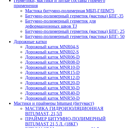
Герметики, мастики и литые составы горячего
применения
Мастика битумно-полимерная МБП-Г/ШМ75
Битумно-полимерный герметик (мастика) БПГ-35
Битумно-полимерный герметик для
деформационных швов TJ
Битумно-полимерный герметик (мастика) БПГ- 25
Битумно-полимерный герметик (мастика) БПГ- 50
Дорожные катки
Дорожный каток MNR04-S
Дорожный каток MNR02-S
Дорожный каток MNR06-D
Дорожный каток MNR08-D
Дорожный каток MNR10-D
Дорожный каток MNR15-D
Дорожный каток MNR12-D
Дорожный каток MNR20-D
Дорожный каток MNR30-D
Дорожный каток MNR40-D
Дорожный каток MNR50-D
Мастики и праймеры bitumast (битумаст)
МАСТИКА ГИДРОИЗОЛЯЦИОННАЯ
BITUMAST, 21,5Л
ПРАЙМЕР БИТУМНО-ПОЛИМЕРНЫЙ
BITUMAST 21,5 Л. (18КГ)