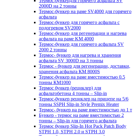
Термос-бункердля горячего асфальта SV
2000D на 2 тонны
Термос-бункер на раме SV4000 для горячего
асфальта
Термос-бункер для горячего асфальта с
подогревом SV2000
Термос-бункер для регенерации и нагрева
асфальта на раме KM 4000
Термос-бункер для горячего асфальта SV
2000 2 тонны
Термос- бункер для нагрева и хранения
асфальта SV 3000D на 3 тонны
Термос - бункер для регенерации, доставки,
хранения асфальта КМ 8000S
Термос-бункер на раме вместимостью 0.5
тонны КМ1000
Термос бункер (рециклер) для
асфальтобетона 4 тонны – Slip-in
Термос-бункер рециклер на прицепе на 5/6
тонны SSPH Slip-in Style Premix Heater
Термос- бункер на раме вместимостью до 1 т
Бункер - термос на раме вместимостью 2
тонны – Slip-in для горячего асфальта
Термос бункер Slip-In Hot Pack Patch Body
STPH 1.0, STPH 2.0 и STPH 3.0