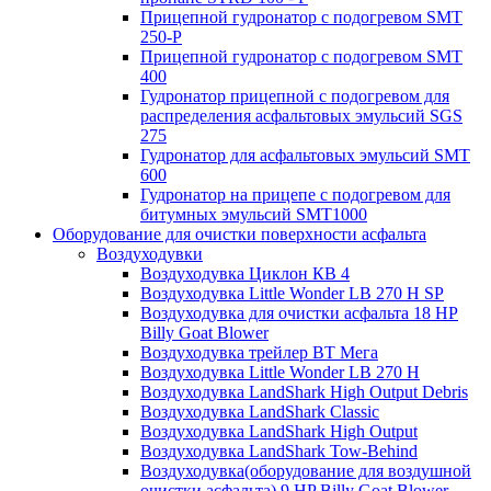
Прицепной гудронатор с подогревом SMT
250-P
Прицепной гудронатор с подогревом SMT
400
Гудронатор прицепной с подогревом для
распределения асфальтовых эмульсий SGS
275
Гудронатор для асфальтовых эмульсий SMT
600
Гудронатор на прицепе с подогревом для
битумных эмульсий SMT1000
Оборудование для очистки поверхности асфальта
Воздуходувки
Воздуходувка Циклон КВ 4
Воздуходувка Little Wonder LB 270 H SP
Воздуходувка для очистки асфальта 18 HP
Billy Goat Blower
Воздуходувка трейлер ВТ Мега
Воздуходувка Little Wonder LB 270 H
Воздуходувка LandShark High Оutput Debris
Воздуходувка LandShark Classic
Воздуходувка LandShark High Output
Воздуходувка LandShark Tow-Behind
Воздуходувка(оборудование для воздушной
очистки асфальта) 9 HP Billy Goat Blower