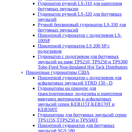
Гудронатор ручной LS-310 для нанесения
битумных эмульсии
Гудронатор ручной LS-320 для битумных
эмульсий
Ручной бензиновый гудронатор LS-330 для
битумных эмульсий
Прицепной гудронатор с подогревом LS-
100SP
Прицепной гудронатор LS 200 SP с
подогревом
Гудронатор с подогревом для битумных
эмульсий на раме TPS210, TPS250 и TPS300
Tube-Fired Non-Insulated Hot Tack Distributors
Прицепные гудронаторы США
Прицепной гудронатор с подогревом для
асфальтовых эмульсий STRD 150 - D
Гудронаторы на прицепе для
транспортировки, подогрева и нанесения
вяжущих материалов и асфальтовых
эмульсий серии KEB115T,KEB170T и
KEB500T
Гудронаторы для битумных эмульсий серии
TPS115S,TTPS250 и TPS500T
Прицепной гудранатор для битумных
эмульсий SGS 180