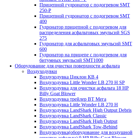
Прицепной гудронатор с подогревом SMT
250-P
Прицепной гудронатор с подогревом SMT
400
Гудронатор прицепной с подогревом для
распределения асфальтовых эмульсий SGS
275
Гудронатор для асфальтовых эмульсий SMT
600
Гудронатор на прицепе с подогревом для
битумных эмульсий SMT1000
Оборудование для очистки поверхности асфальта
Воздуходувки
Воздуходувка Циклон КВ 4
Воздуходувка Little Wonder LB 270 H SP
Воздуходувка для очистки асфальта 18 HP
Billy Goat Blower
Воздуходувка трейлер ВТ Мега
Воздуходувка Little Wonder LB 270 H
Воздуходувка LandShark High Оutput Debris
Воздуходувка LandShark Classic
Воздуходувка LandShark High Output
Воздуходувка LandShark Tow-Behind
Воздуходувка(оборудование для воздушной
очистки асфальта) 9 HP Billy Goat Blower