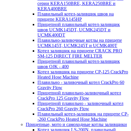
серии KERA150BRE, KERA250BRE и
KERA400BRE
Плавильный котел-заливщик швов на
прицепе KERA145HP
Прицепной плавильный котел-заливщик
швов UCMK145DT, UCMK245DT и
UCMK400DT
Плавильно-заливочные котлы на прицепе
UCMK145T, UCMK245T и UCMK400T
Котел заливщик на прицепе CRACK PRO
SM-125 DIRECT FIRE MELTER
Прицепной плавильный котел-заливщик
швов OJK - 400
Котел заливщик на прицепе CP-125 CrackPro
Heated Hose Machine
Плавильно - заливочный котел CrackPro 60
Gravity Flow
Прицепной плавильно-заливочный котел
CrackPro 125 Gravity Flow
Прицепной плавильно - заливочный котел
CrackPro 260 Gravity Flow
Плавильный котел-заливщик на прицепе CP-
-260 CrackPro Heated Hose Machine
Прицепные, мото и самоходные котлы заливщики
Котел заливщик LS-200N, плавильный