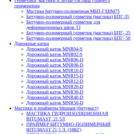
Герметики, мастики и литые составы горячего
применения
Мастика битумно-полимерная МБП-Г/ШМ75
Битумно-полимерный герметик (мастика) БПГ-35
Битумно-полимерный герметик для
деформационных швов TJ
Битумно-полимерный герметик (мастика) БПГ- 25
Битумно-полимерный герметик (мастика) БПГ- 50
Дорожные катки
Дорожный каток MNR04-S
Дорожный каток MNR02-S
Дорожный каток MNR06-D
Дорожный каток MNR08-D
Дорожный каток MNR10-D
Дорожный каток MNR15-D
Дорожный каток MNR12-D
Дорожный каток MNR20-D
Дорожный каток MNR30-D
Дорожный каток MNR40-D
Дорожный каток MNR50-D
Мастики и праймеры bitumast (битумаст)
МАСТИКА ГИДРОИЗОЛЯЦИОННАЯ
BITUMAST, 21,5Л
ПРАЙМЕР БИТУМНО-ПОЛИМЕРНЫЙ
BITUMAST 21,5 Л. (18КГ)