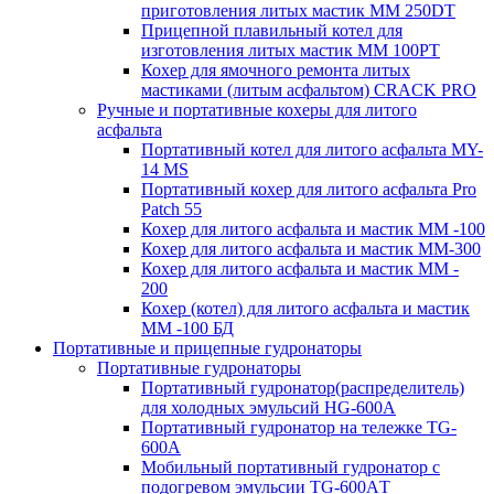
приготовления литых мастик MM 250DT
Прицепной плавильный котел для
изготовления литых мастик MM 100PT
Кохер для ямочного ремонта литых
мастиками (литым асфальтом) CRACK PRO
Ручные и портативные кохеры для литого
асфальта
Портативный котел для литого асфальта MY-
14 MS
Портативный кохер для литого асфальта Pro
Patch 55
Кохер для литого асфальта и мастик MM -100
Кохер для литого асфальта и мастик MM-300
Кохер для литого асфальта и мастик MM -
200
Кохер (котел) для литого асфальта и мастик
MM -100 БД
Портативные и прицепные гудронаторы
Портативные гудронаторы
Портативный гудронатор(распределитель)
для холодных эмульсий HG-600A
Портативный гудронатор на тележке TG-
600A
Мобильный портативный гудронатор с
подогревом эмульсии TG-600AТ