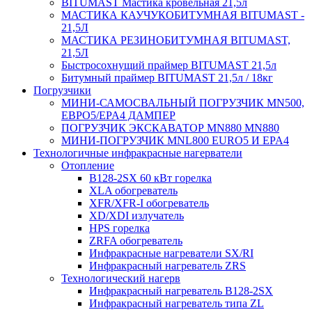
BITUMAST Мастика кровельная 21,5л
МАСТИКА КАУЧУКОБИТУМНАЯ BITUMAST -
21,5Л
МАСТИКА РЕЗИНОБИТУМНАЯ BITUMAST,
21,5Л
Быстросохнущий праймер BITUMAST 21,5л
Битумный праймер BITUMAST 21,5л / 18кг
Погрузчики
МИНИ-САМОСВАЛЬНЫЙ ПОГРУЗЧИК MN500,
ЕВРО5/EPA4 ДАМПЕР
ПОГРУЗЧИК ЭКСКАВАТОР MN880 MN880
МИНИ-ПОГРУЗЧИК MNL800 EURO5 И EPA4
Технологичные инфракрасные нагерватели
Отопление
B128-2SX 60 кВт горелка
XLA обогреватель
XFR/XFR-I обогреватель
XD/XDI излучатель
HPS горелка
ZRFA обогреватель
Инфракрасные нагреватели SX/RI
Инфракрасный нагреватель ZRS
Технологический нагерв
Инфракрасный нагреватель B128-2SX
Инфракрасный нагреватель типа ZL