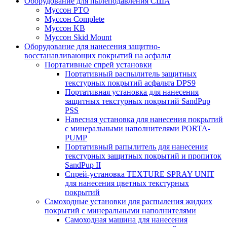
Оборудование для пылеподавления США
Муссон PTO
Муссон Complete
Муссон KB
Муссон Skid Mount
Оборудование для нанесения защитно-
восстанавливающих покрытий на асфальт
Портативные спрей установки
Портативный распылитель защитных
текстурных покрытий асфальта DPS9
Портативная установка для нанесения
защитных текстурных покрытий SandPup
PSS
Навесная установка для нанесения покрытий
с минеральными наполнителями PORTA-
PUMP
Портативный рапылитель для нанесения
текстурных защитных покрытий и пропиток
SandPup II
Спрей-установка TEXTURE SPRAY UNIT
для нанесения цветных текстурных
покрытий
Самоходные установки для распыления жидких
покрытий с минеральными наполнителями
Самоходная машина для нанесения