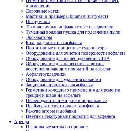
Герметики, мастики и литые составы горячего
применения
Дорожные катки
Мастики и праймеры bitumast (битумаст)
Погрузчики
Технологичные инфракрасные нагерватели
Туманная водяная пушка для подавления пыли
Экскаваторы
Кохеры для литого асфальта
Портативные и прицепные гудронаторы
Оборудование для очистки поверхности асфальта
Оборудование для пылеподавления США
Оборудование для нанесения защитно-
восстанавливающих покрытий на асфальт
Асфальтоукладчики
Оборудование для удаления разметки
Защитные пропитки для асфальта
Герметики холодного применения для ремонта
трещин и швов на асфальте
Пылеподавители жидкие и порошковые
Праймеры и грунтовки для асфальта
Режувенаторы и добавки
Цветные текстурные покрытия для асфальта
Аренда
Плавильные котлы на пропане