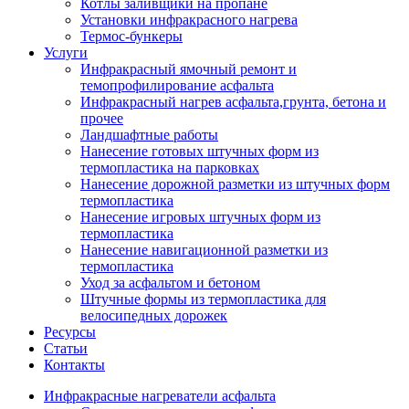
Котлы заливщики на пропане
Установки инфракрасного нагрева
Термос-бункеры
Услуги
Инфракрасный ямочный ремонт и
темопрофилирование асфальта
Инфракрасный нагрев асфальта,грунта, бетона и
прочее
Ландшафтные работы
Нанесение готовых штучных форм из
термопластика на парковках
Нанесение дорожной разметки из штучных форм
термопластика
Нанесение игровых штучных форм из
термопластика
Нанесение навигационной разметки из
термопластика
Уход за асфальтом и бетоном
Штучные формы из термопластика для
велосипедных дорожек
Ресурсы
Статьи
Контакты
Инфракрасные нагреватели асфальта