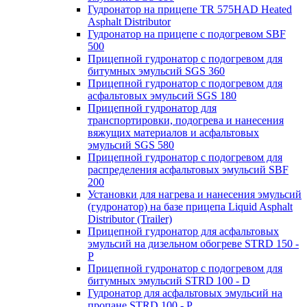
Гудронатор на прицепе TR 575HAD Heated
Asphalt Distributor
Гудронатор на прицепе с подогревом SBF
500
Прицепной гудронатор с подогревом для
битумных эмульсий SGS 360
Прицепной гудронатор с подогревом для
асфальтовых эмульсий SGS 180
Прицепной гудронатор для
транспортировки, подогрева и нанесения
вяжущих материалов и асфальтовых
эмульсий SGS 580
Прицепной гудронатор с подогревом для
распределения асфальтовых эмульсий SBF
200
Установки для нагрева и нанесения эмульсий
(гудронатор) на базе прицепа Liquid Asphalt
Distributor (Trailer)
Прицепной гудронатор для асфальтовых
эмульсий на дизельном обогреве STRD 150 -
Р
Прицепной гудронатор с подогревом для
битумных эмульсий STRD 100 - D
Гудронатор для асфальтовых эмульсий на
пропане STRD 100 - P