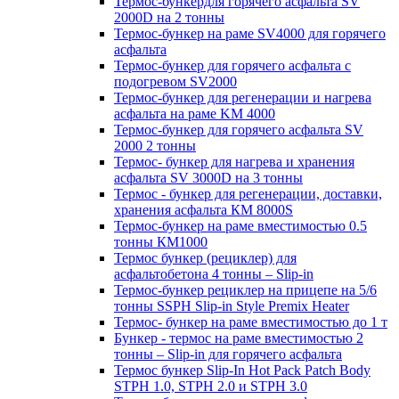
Термос-бункердля горячего асфальта SV
2000D на 2 тонны
Термос-бункер на раме SV4000 для горячего
асфальта
Термос-бункер для горячего асфальта с
подогревом SV2000
Термос-бункер для регенерации и нагрева
асфальта на раме KM 4000
Термос-бункер для горячего асфальта SV
2000 2 тонны
Термос- бункер для нагрева и хранения
асфальта SV 3000D на 3 тонны
Термос - бункер для регенерации, доставки,
хранения асфальта КМ 8000S
Термос-бункер на раме вместимостью 0.5
тонны КМ1000
Термос бункер (рециклер) для
асфальтобетона 4 тонны – Slip-in
Термос-бункер рециклер на прицепе на 5/6
тонны SSPH Slip-in Style Premix Heater
Термос- бункер на раме вместимостью до 1 т
Бункер - термос на раме вместимостью 2
тонны – Slip-in для горячего асфальта
Термос бункер Slip-In Hot Pack Patch Body
STPH 1.0, STPH 2.0 и STPH 3.0