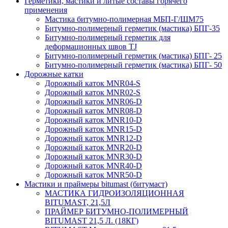
Герметики, мастики и литые составы горячего
применения
Мастика битумно-полимерная МБП-Г/ШМ75
Битумно-полимерный герметик (мастика) БПГ-35
Битумно-полимерный герметик для
деформационных швов TJ
Битумно-полимерный герметик (мастика) БПГ- 25
Битумно-полимерный герметик (мастика) БПГ- 50
Дорожные катки
Дорожный каток MNR04-S
Дорожный каток MNR02-S
Дорожный каток MNR06-D
Дорожный каток MNR08-D
Дорожный каток MNR10-D
Дорожный каток MNR15-D
Дорожный каток MNR12-D
Дорожный каток MNR20-D
Дорожный каток MNR30-D
Дорожный каток MNR40-D
Дорожный каток MNR50-D
Мастики и праймеры bitumast (битумаст)
МАСТИКА ГИДРОИЗОЛЯЦИОННАЯ
BITUMAST, 21,5Л
ПРАЙМЕР БИТУМНО-ПОЛИМЕРНЫЙ
BITUMAST 21,5 Л. (18КГ)