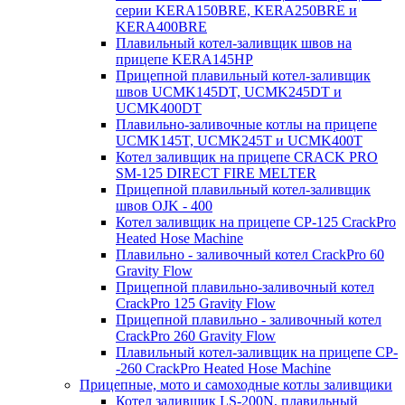
серии KERA150BRE, KERA250BRE и
KERA400BRE
Плавильный котел-заливщик швов на
прицепе KERA145HP
Прицепной плавильный котел-заливщик
швов UCMK145DT, UCMK245DT и
UCMK400DT
Плавильно-заливочные котлы на прицепе
UCMK145T, UCMK245T и UCMK400T
Котел заливщик на прицепе CRACK PRO
SM-125 DIRECT FIRE MELTER
Прицепной плавильный котел-заливщик
швов OJK - 400
Котел заливщик на прицепе CP-125 CrackPro
Heated Hose Machine
Плавильно - заливочный котел CrackPro 60
Gravity Flow
Прицепной плавильно-заливочный котел
CrackPro 125 Gravity Flow
Прицепной плавильно - заливочный котел
CrackPro 260 Gravity Flow
Плавильный котел-заливщик на прицепе CP-
-260 CrackPro Heated Hose Machine
Прицепные, мото и самоходные котлы заливщики
Котел заливщик LS-200N, плавильный