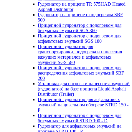
Гудронатор на прицепе TR 575HAD Heated
Asphalt Distributor
Гудронатор на прицепе с подогревом SBF
500
Прицепной гудронатор с подогревом для
битумных эмульсий SGS 360
Прицепной гудронатор с подогревом для
асфальтовых эмульсий SGS 180
Прицепной гудронатор для
транспортировки, подогрева и нанесения
вяжущих материалов и асфальтовых
эмульсий SGS 580
Прицепной гудронатор с подогревом для
распределения асфальтовых эмульсий SBF
200
Установки для нагрева и нанесения эмульсий
(гудронатор) на базе прицепа Liquid Asphalt
Distributor (Trailer)
Прицепной гудронатор для асфальтовых
эмульсий на дизельном обогреве STRD 150 -
Р
Прицепной гудронатор с подогревом для
битумных эмульсий STRD 100 - D
Гудронатор для асфальтовых эмульсий на
пропане STRD 100 - P