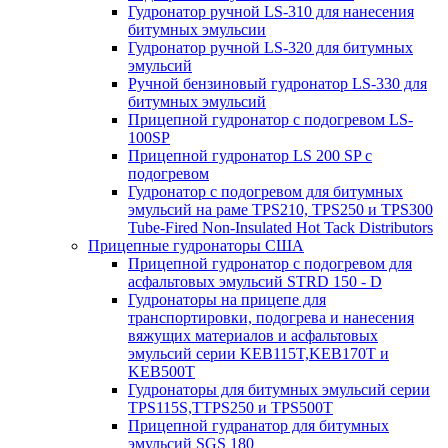
Гудронатор ручной LS-310 для нанесения
битумных эмульсии
Гудронатор ручной LS-320 для битумных
эмульсий
Ручной бензиновый гудронатор LS-330 для
битумных эмульсий
Прицепной гудронатор с подогревом LS-
100SP
Прицепной гудронатор LS 200 SP с
подогревом
Гудронатор с подогревом для битумных
эмульсий на раме TPS210, TPS250 и TPS300
Tube-Fired Non-Insulated Hot Tack Distributors
Прицепные гудронаторы США
Прицепной гудронатор с подогревом для
асфальтовых эмульсий STRD 150 - D
Гудронаторы на прицепе для
транспортировки, подогрева и нанесения
вяжущих материалов и асфальтовых
эмульсий серии KEB115T,KEB170T и
KEB500T
Гудронаторы для битумных эмульсий серии
TPS115S,TTPS250 и TPS500T
Прицепной гудранатор для битумных
эмульсий SGS 180