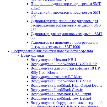
Прицепной гудронатор с подогревом SMT
250-P
Прицепной гудронатор с подогревом SMT
400
Гудронатор прицепной с подогревом для
распределения асфальтовых эмульсий SGS
275
Гудронатор для асфальтовых эмульсий SMT
600
Гудронатор на прицепе с подогревом для
битумных эмульсий SMT1000
Оборудование для очистки поверхности асфальта
Воздуходувки
Воздуходувка Циклон КВ 4
Воздуходувка Little Wonder LB 270 H SP
Воздуходувка для очистки асфальта 18 HP
Billy Goat Blower
Воздуходувка трейлер ВТ Мега
Воздуходувка Little Wonder LB 270 H
Воздуходувка LandShark High Оutput Debris
Воздуходувка LandShark Classic
Воздуходувка LandShark High Output
Воздуходувка LandShark Tow-Behind
Воздуходувка(оборудование для воздушной
очистки асфальта) 9 HP Billy Goat Blower