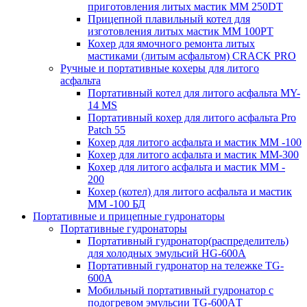
приготовления литых мастик MM 250DT
Прицепной плавильный котел для
изготовления литых мастик MM 100PT
Кохер для ямочного ремонта литых
мастиками (литым асфальтом) CRACK PRO
Ручные и портативные кохеры для литого
асфальта
Портативный котел для литого асфальта MY-
14 MS
Портативный кохер для литого асфальта Pro
Patch 55
Кохер для литого асфальта и мастик MM -100
Кохер для литого асфальта и мастик MM-300
Кохер для литого асфальта и мастик MM -
200
Кохер (котел) для литого асфальта и мастик
MM -100 БД
Портативные и прицепные гудронаторы
Портативные гудронаторы
Портативный гудронатор(распределитель)
для холодных эмульсий HG-600A
Портативный гудронатор на тележке TG-
600A
Мобильный портативный гудронатор с
подогревом эмульсии TG-600AТ