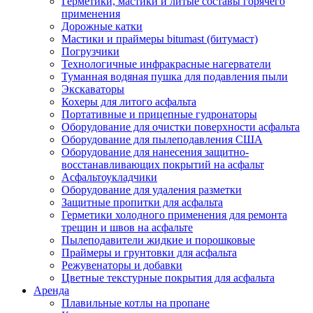
Герметики, мастики и литые составы горячего
применения
Дорожные катки
Мастики и праймеры bitumast (битумаст)
Погрузчики
Технологичные инфракрасные нагерватели
Туманная водяная пушка для подавления пыли
Экскаваторы
Кохеры для литого асфальта
Портативные и прицепные гудронаторы
Оборудование для очистки поверхности асфальта
Оборудование для пылеподавления США
Оборудование для нанесения защитно-
восстанавливающих покрытий на асфальт
Асфальтоукладчики
Оборудование для удаления разметки
Защитные пропитки для асфальта
Герметики холодного применения для ремонта
трещин и швов на асфальте
Пылеподавители жидкие и порошковые
Праймеры и грунтовки для асфальта
Режувенаторы и добавки
Цветные текстурные покрытия для асфальта
Аренда
Плавильные котлы на пропане