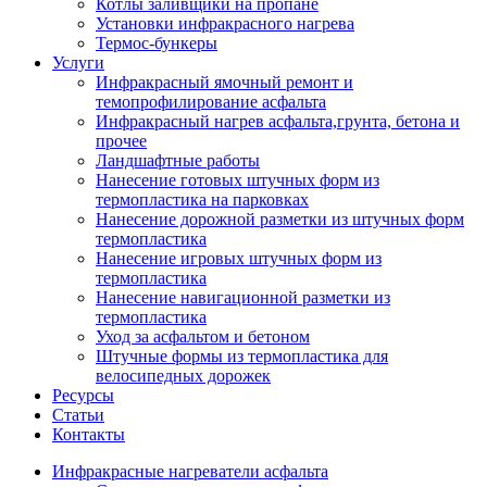
Котлы заливщики на пропане
Установки инфракрасного нагрева
Термос-бункеры
Услуги
Инфракрасный ямочный ремонт и
темопрофилирование асфальта
Инфракрасный нагрев асфальта,грунта, бетона и
прочее
Ландшафтные работы
Нанесение готовых штучных форм из
термопластика на парковках
Нанесение дорожной разметки из штучных форм
термопластика
Нанесение игровых штучных форм из
термопластика
Нанесение навигационной разметки из
термопластика
Уход за асфальтом и бетоном
Штучные формы из термопластика для
велосипедных дорожек
Ресурсы
Статьи
Контакты
Инфракрасные нагреватели асфальта