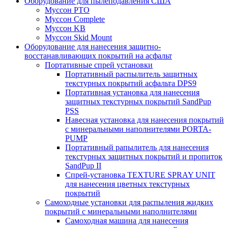
Оборудование для пылеподавления США
Муссон PTO
Муссон Complete
Муссон KB
Муссон Skid Mount
Оборудование для нанесения защитно-
восстанавливающих покрытий на асфальт
Портативные спрей установки
Портативный распылитель защитных
текстурных покрытий асфальта DPS9
Портативная установка для нанесения
защитных текстурных покрытий SandPup
PSS
Навесная установка для нанесения покрытий
с минеральными наполнителями PORTA-
PUMP
Портативный рапылитель для нанесения
текстурных защитных покрытий и пропиток
SandPup II
Спрей-установка TEXTURE SPRAY UNIT
для нанесения цветных текстурных
покрытий
Самоходные установки для распыления жидких
покрытий с минеральными наполнителями
Самоходная машина для нанесения