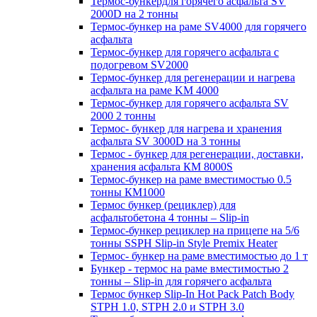
Термос-бункердля горячего асфальта SV
2000D на 2 тонны
Термос-бункер на раме SV4000 для горячего
асфальта
Термос-бункер для горячего асфальта с
подогревом SV2000
Термос-бункер для регенерации и нагрева
асфальта на раме KM 4000
Термос-бункер для горячего асфальта SV
2000 2 тонны
Термос- бункер для нагрева и хранения
асфальта SV 3000D на 3 тонны
Термос - бункер для регенерации, доставки,
хранения асфальта КМ 8000S
Термос-бункер на раме вместимостью 0.5
тонны КМ1000
Термос бункер (рециклер) для
асфальтобетона 4 тонны – Slip-in
Термос-бункер рециклер на прицепе на 5/6
тонны SSPH Slip-in Style Premix Heater
Термос- бункер на раме вместимостью до 1 т
Бункер - термос на раме вместимостью 2
тонны – Slip-in для горячего асфальта
Термос бункер Slip-In Hot Pack Patch Body
STPH 1.0, STPH 2.0 и STPH 3.0