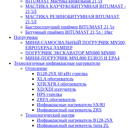
BITUMAST Мастика кровельная 21,5л
МАСТИКА КАУЧУКОБИТУМНАЯ BITUMAST -
21,5Л
МАСТИКА РЕЗИНОБИТУМНАЯ BITUMAST,
21,5Л
Быстросохнущий праймер BITUMAST 21,5л
Битумный праймер BITUMAST 21,5л / 18кг
Погрузчики
МИНИ-САМОСВАЛЬНЫЙ ПОГРУЗЧИК MN500,
ЕВРО5/EPA4 ДАМПЕР
ПОГРУЗЧИК ЭКСКАВАТОР MN880 MN880
МИНИ-ПОГРУЗЧИК MNL800 EURO5 И EPA4
Технологичные инфракрасные нагерватели
Отопление
B128-2SX 60 кВт горелка
XLA обогреватель
XFR/XFR-I обогреватель
XD/XDI излучатель
HPS горелка
ZRFA обогреватель
Инфракрасные нагреватели SX/RI
Инфракрасный нагреватель ZRS
Технологический нагерв
Инфракрасный нагреватель B128-2SX
Инфракрасный нагреватель типа ZL