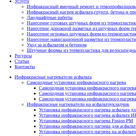
Услуги
Инфракрасный ямочный ремонт и темопрофилирова
Инфракрасный нагрев асфальта,грунта, бетона и пр
Ландшафтные работы
Нанесение готовых штучных форм из термопластик
Нанесение дорожной разметки из штучных форм те
Нанесение игровых штучных форм из термопласти
Нанесение навигационной разметки из термопласт
Уход за асфальтом и бетоном
Штучные формы из термопластика для велосипедн
Ресурсы
Статьи
Контакты
Инфракрасные нагреватели асфальта
Самоходные установки инфракрасного нагрева
Самоходная установка инфракрасного нагрев
Самоходная установка инфракрасного нагрев
Самоходная установка инфракрасного нагрева
Инфракрасные нагреватели на асфальтоукладчик
Установка инфракрасного нагрева асфальта д
Установка инфракрасного нагрева асфальта 
Установка инфракрасного нагрева Fusion PM
Установка инфракрасного нагрева для асфаль
Установка инфракрасного нагрева на асфаль