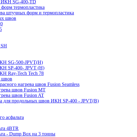
пе ИКН SG-400-TD
 форм термопластика
ева штучных форм и термопластика
ых швов
20
5
0 SH
ИКН SG-500-JPVT(H)
ИКН SP-400- JPVT (Н)
КН Ray-Tech Tech 78
а швов
асного нагрева швов Fusion Seamless
грева швов Fusion MT
грева швов Fusion AT
ва для продольных швов ИКН SP-400 - JPVT(B)
го асфальта
льта 4BTR
ьта - Dump Box на 3 тонны