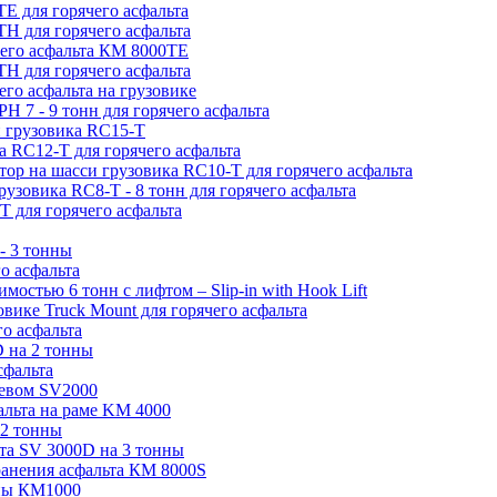
Е для горячего асфальта
Н для горячего асфальта
чего асфальта КМ 8000ТЕ
H для горячего асфальта
его асфальта на грузовике
H 7 - 9 тонн для горячего асфальта
и грузовика RC15-T
а RC12-T для горячего асфальта
атор на шасси грузовика RC10-T для горячего асфальта
грузовика RC8-T - 8 тонн для горячего асфальта
T для горячего асфальта
- 3 тонны
о асфальта
мостью 6 тонн с лифтом – Slip-in with Hook Lift
овике Truck Mount для горячего асфальта
о асфальта
D на 2 тонны
сфальта
ревом SV2000
альта на раме KM 4000
 2 тонны
ьта SV 3000D на 3 тонны
хранения асфальта КМ 8000S
нны КМ1000