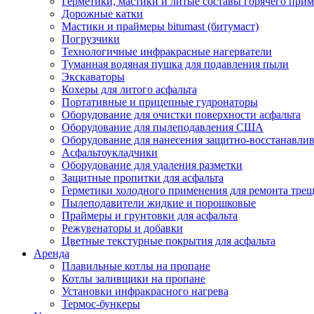
Герметики, мастики и литые составы горячего при
Дорожные катки
Мастики и праймеры bitumast (битумаст)
Погрузчики
Технологичные инфракрасные нагерватели
Туманная водяная пушка для подавления пыли
Экскаваторы
Кохеры для литого асфальта
Портативные и прицепные гудронаторы
Оборудование для очистки поверхности асфальта
Оборудование для пылеподавления США
Оборудование для нанесения защитно-восстанавли
Асфальтоукладчики
Оборудование для удаления разметки
Защитные пропитки для асфальта
Герметики холодного применения для ремонта трещ
Пылеподавители жидкие и порошковые
Праймеры и грунтовки для асфальта
Режувенаторы и добавки
Цветные текстурные покрытия для асфальта
Аренда
Плавильные котлы на пропане
Котлы заливщики на пропане
Установки инфракрасного нагрева
Термос-бункеры