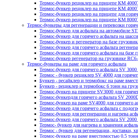
Термос-бункер рециклер на прицепе КМ 4000Т
Термос-бункер рециклер на прицепе КМ 4000Т
Термос-бункер рециклер на прицепе для горя
Термос-бункер рециклер на прицепе КМ 8000Т
Термос-бункеры для регенерации и перевозки горяч
Термос-бункер для асфальта на автомобиле STP
Термос-бункер для горячего асфальта на шасс
Термос-бункер и регенератор на базе грузовик
Термос-бункер для горячего асфальта регенер
Термос-бункер для горячего асфальта на базе 
Термос-бункер регенератор на грузовикe RC6-
Термос-бункеры на раме для горячего асфальта
Термос-бункер для горячего асфальта SV 3000 
Термос - бункер рециклер SV 4000 для горячег
Бункер - ресайклер и термобокс на раме вмести
Бункер - рециклер и термобокс 6 тонн на груз
Термос-бункер на прицепе SV3000 для горячег
Термос-бункердля горячего асфальта SV 2000
Термос-бункер на раме SV4000 для горячего а
Термос-бункер для горячего асфальта с подог
Термос-бункер для регенерации и нагрева асф
Термос-бункер для горячего асфальта SV 2000
Термос- бункер для нагрева и хранения асфал
Термос - бункер для регенерации, доставки, 
Термос-бункер на раме вместимостью 0.5 то