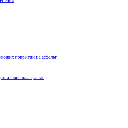
менения
вающих покрытий на асфальт
ин и швов на асфальте