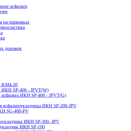
ние асфальта
очее
а на парковках
рмопластика
ка
ика
ых дорожек
а KM4-20
а ИКН SP-400 - JPVT(W)
 асфальта ИКН SP-400 - JPVT(G)
ля асфальтоукладчика ИКН SP-200-JPV
ИКН SG-400-PV
тоукладчика ИКН SP-300- JPV
тоукладчик ИКН SP-100