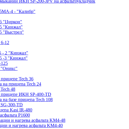
имыканий ИКН SP-200-JPV на асфальтоукладчик
5МA-4 - "Калибр"
6 "Циркон"
-5 "Кинжал"
5 "Выстрел"
 6-12
 - 2 "Кинжал"
5 -3 "Кинжал"
-125
0 "Оникс"
 прицепе Tech 36
а на прицепа Tech 24
 Tech 48
на прицепе ИКН SP-400-TD
а на базе прицепа Tech 108
е SG-300-TD
цепа Kasi IR-480
асфальта P1600
рации и нагрева асфальта KM4-48
ции и нагрева асфальта KM4-40