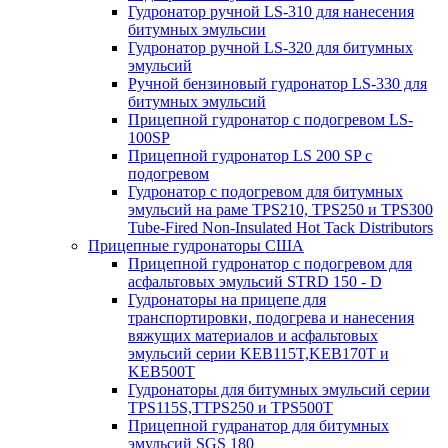
Гудронатор ручной LS-310 для нанесения
битумных эмульсии
Гудронатор ручной LS-320 для битумных
эмульсий
Ручной бензиновый гудронатор LS-330 для
битумных эмульсий
Прицепной гудронатор с подогревом LS-
100SP
Прицепной гудронатор LS 200 SP с
подогревом
Гудронатор с подогревом для битумных
эмульсий на раме TPS210, TPS250 и TPS300
Tube-Fired Non-Insulated Hot Tack Distributors
Прицепные гудронаторы США
Прицепной гудронатор с подогревом для
асфальтовых эмульсий STRD 150 - D
Гудронаторы на прицепе для
транспортировки, подогрева и нанесения
вяжущих материалов и асфальтовых
эмульсий серии KEB115T,KEB170T и
KEB500T
Гудронаторы для битумных эмульсий серии
TPS115S,TTPS250 и TPS500T
Прицепной гудранатор для битумных
эмульсий SGS 180