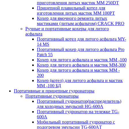
приготовления литых мастик MM 250DT
Прицепной плавильный котел для
изготовления литых мастик MM 100PT
Кохер для ямочного ремонта литых
мастиками (литым асфальтом) CRACK PRO
Ручные и портативные кохеры для литого
асфальта
Портативный котел для литого асфальта MY-
14 MS
Портативный кохер для литого асфальта Pro
Patch 55
Кохер для литого асфальта и мастик MM -100
Кохер для литого асфальта и мастик MM-300
Кохер для литого асфальта и мастик MM -
200
Кохер (котел) для литого асфальта и мастик
MM -100 БД
Портативные и прицепные гудронаторы
Портативные гудронаторы
Портативный гудронатор(распределитель)
для холодных эмульсий HG-600A
Портативный гудронатор на тележке TG-
600A
Мобильный портативный гудронатор с
подогревом эмульсии TG-600AТ