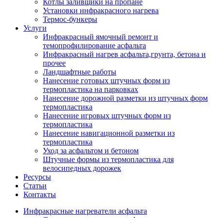
Котлы заливщики на пропане
Установки инфракрасного нагрева
Термос-бункеры
Услуги
Инфракрасный ямочный ремонт и
темопрофилирование асфальта
Инфракрасный нагрев асфальта,грунта, бетона и
прочее
Ландшафтные работы
Нанесение готовых штучных форм из
термопластика на парковках
Нанесение дорожной разметки из штучных форм
термопластика
Нанесение игровых штучных форм из
термопластика
Нанесение навигационной разметки из
термопластика
Уход за асфальтом и бетоном
Штучные формы из термопластика для
велосипедных дорожек
Ресурсы
Статьи
Контакты
Инфракрасные нагреватели асфальта