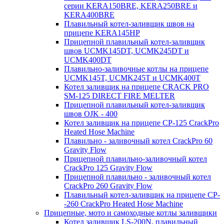
серии KERA150BRE, KERA250BRE и
KERA400BRE
Плавильный котел-заливщик швов на
прицепе KERA145HP
Прицепной плавильный котел-заливщик
швов UCMK145DT, UCMK245DT и
UCMK400DT
Плавильно-заливочные котлы на прицепе
UCMK145T, UCMK245T и UCMK400T
Котел заливщик на прицепе CRACK PRO
SM-125 DIRECT FIRE MELTER
Прицепной плавильный котел-заливщик
швов OJK - 400
Котел заливщик на прицепе CP-125 CrackPro
Heated Hose Machine
Плавильно - заливочный котел CrackPro 60
Gravity Flow
Прицепной плавильно-заливочный котел
CrackPro 125 Gravity Flow
Прицепной плавильно - заливочный котел
CrackPro 260 Gravity Flow
Плавильный котел-заливщик на прицепе CP-
-260 CrackPro Heated Hose Machine
Прицепные, мото и самоходные котлы заливщики
Котел заливщик LS-200N, плавильный