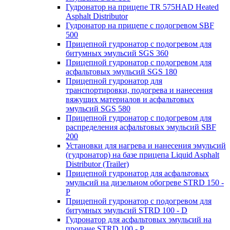
Гудронатор на прицепе TR 575HAD Heated
Asphalt Distributor
Гудронатор на прицепе с подогревом SBF
500
Прицепной гудронатор с подогревом для
битумных эмульсий SGS 360
Прицепной гудронатор с подогревом для
асфальтовых эмульсий SGS 180
Прицепной гудронатор для
транспортировки, подогрева и нанесения
вяжущих материалов и асфальтовых
эмульсий SGS 580
Прицепной гудронатор с подогревом для
распределения асфальтовых эмульсий SBF
200
Установки для нагрева и нанесения эмульсий
(гудронатор) на базе прицепа Liquid Asphalt
Distributor (Trailer)
Прицепной гудронатор для асфальтовых
эмульсий на дизельном обогреве STRD 150 -
Р
Прицепной гудронатор с подогревом для
битумных эмульсий STRD 100 - D
Гудронатор для асфальтовых эмульсий на
пропане STRD 100 - P