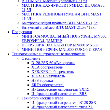
BITUMAST Мастика кровельная 21,5л
МАСТИКА КАУЧУКОБИТУМНАЯ BITUMAST -
21,5Л
МАСТИКА РЕЗИНОБИТУМНАЯ BITUMAST,
21,5Л
Быстросохнущий праймер BITUMAST 21,5л
Битумный праймер BITUMAST 21,5л / 18кг
Погрузчики
МИНИ-САМОСВАЛЬНЫЙ ПОГРУЗЧИК MN500,
ЕВРО5/EPA4 ДАМПЕР
ПОГРУЗЧИК ЭКСКАВАТОР MN880 MN880
МИНИ-ПОГРУЗЧИК MNL800 EURO5 И EPA4
Технологичные инфракрасные нагерватели
Отопление
B128-2SX 60 кВт горелка
XLA обогреватель
XFR/XFR-I обогреватель
XD/XDI излучатель
HPS горелка
ZRFA обогреватель
Инфракрасные нагреватели SX/RI
Инфракрасный нагреватель ZRS
Технологический нагерв
Инфракрасный нагреватель B128-2SX
Инфракрасный нагреватель типа ZL