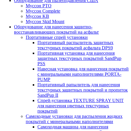
Оборудование для пылеподавления США
Муссон PTO
Муссон Complete
Муссон KB
Муссон Skid Mount
Оборудование для нанесения защитно-
восстанавливающих покрытий на асфальт
Портативные спрей установки
Портативный распылитель защитных
текстурных покрытий асфальта DPS9
Портативная установка для нанесения
защитных текстурных покрытий SandPup
PSS
Навесная установка для нанесения покрытий
с минеральными наполнителями PORTA-
PUMP
Портативный рапылитель для нанесения
текстурных защитных покрытий и пропиток
SandPup II
Спрей-установка TEXTURE SPRAY UNIT
для нанесения цветных текстурных
покрытий
Самоходные установки для распыления жидких
покрытий с минеральными наполнителями
Самоходная машина для нанесения