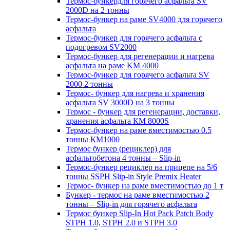
Термос-бункердля горячего асфальта SV
2000D на 2 тонны
Термос-бункер на раме SV4000 для горячего
асфальта
Термос-бункер для горячего асфальта с
подогревом SV2000
Термос-бункер для регенерации и нагрева
асфальта на раме KM 4000
Термос-бункер для горячего асфальта SV
2000 2 тонны
Термос- бункер для нагрева и хранения
асфальта SV 3000D на 3 тонны
Термос - бункер для регенерации, доставки,
хранения асфальта КМ 8000S
Термос-бункер на раме вместимостью 0.5
тонны КМ1000
Термос бункер (рециклер) для
асфальтобетона 4 тонны – Slip-in
Термос-бункер рециклер на прицепе на 5/6
тонны SSPH Slip-in Style Premix Heater
Термос- бункер на раме вместимостью до 1 т
Бункер - термос на раме вместимостью 2
тонны – Slip-in для горячего асфальта
Термос бункер Slip-In Hot Pack Patch Body
STPH 1.0, STPH 2.0 и STPH 3.0