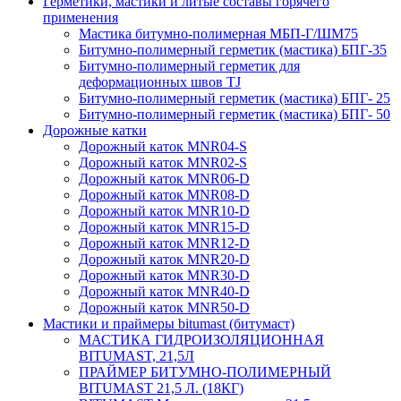
Герметики, мастики и литые составы горячего
применения
Мастика битумно-полимерная МБП-Г/ШМ75
Битумно-полимерный герметик (мастика) БПГ-35
Битумно-полимерный герметик для
деформационных швов TJ
Битумно-полимерный герметик (мастика) БПГ- 25
Битумно-полимерный герметик (мастика) БПГ- 50
Дорожные катки
Дорожный каток MNR04-S
Дорожный каток MNR02-S
Дорожный каток MNR06-D
Дорожный каток MNR08-D
Дорожный каток MNR10-D
Дорожный каток MNR15-D
Дорожный каток MNR12-D
Дорожный каток MNR20-D
Дорожный каток MNR30-D
Дорожный каток MNR40-D
Дорожный каток MNR50-D
Мастики и праймеры bitumast (битумаст)
МАСТИКА ГИДРОИЗОЛЯЦИОННАЯ
BITUMAST, 21,5Л
ПРАЙМЕР БИТУМНО-ПОЛИМЕРНЫЙ
BITUMAST 21,5 Л. (18КГ)