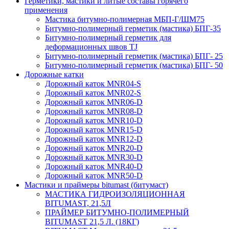
Герметики, мастики и литые составы горячего
применения
Мастика битумно-полимерная МБП-Г/ШМ75
Битумно-полимерный герметик (мастика) БПГ-35
Битумно-полимерный герметик для
деформационных швов TJ
Битумно-полимерный герметик (мастика) БПГ- 25
Битумно-полимерный герметик (мастика) БПГ- 50
Дорожные катки
Дорожный каток MNR04-S
Дорожный каток MNR02-S
Дорожный каток MNR06-D
Дорожный каток MNR08-D
Дорожный каток MNR10-D
Дорожный каток MNR15-D
Дорожный каток MNR12-D
Дорожный каток MNR20-D
Дорожный каток MNR30-D
Дорожный каток MNR40-D
Дорожный каток MNR50-D
Мастики и праймеры bitumast (битумаст)
МАСТИКА ГИДРОИЗОЛЯЦИОННАЯ
BITUMAST, 21,5Л
ПРАЙМЕР БИТУМНО-ПОЛИМЕРНЫЙ
BITUMAST 21,5 Л. (18КГ)