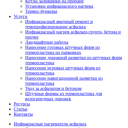
Котлы заливщики на пропане
Установки инфракрасного нагрева
Термос-бункеры
Услуги
Инфракрасный ямочный ремонт и
темопрофилирование асфальта
Инфракрасный нагрев асфальта,грунта, бетона и
прочее
Ландшафтные работы
Нанесение готовых штучных форм из
термопластика на парковках
Нанесение дорожной разметки из штучных форм
термопластика
Нанесение игровых штучных форм из
термопластика
Нанесение навигационной разметки из
термопластика
Уход за асфальтом и бетоном
Штучные формы из термопластика для
велосипедных дорожек
Ресурсы
Статьи
Контакты
Инфракрасные нагреватели асфальта