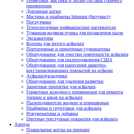
Герметики, мастики и литые составы горячего
применения
Дорожные катки
Мастики и праймеры bitumast (битумаст)
Погрузчики
Технологичные инфракрасные нагерватели
Туманная водяная пушка для подавления пыли
Экскаваторы
Кохеры для литого асфальта
Портативные и прицепные гудронаторы
Оборудование для очистки поверхности асфальта
Оборудование для пылеподавления США
Оборудование для нанесения защитно-
восстанавливающих покрытий на асфальт
Асфальтоукладчики
Оборудование для удаления разметки
Защитные пропитки для асфальта
Герметики холодного применения для ремонта
трещин и швов на асфальте
Пылеподавители жидкие и порошковые
Праймеры и грунтовки для асфальта
Режувенаторы и добавки
Цветные текстурные покрытия для асфальта
Аренда
Плавильные котлы на пропане