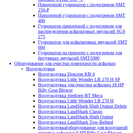
Прицепной гудронатор с подогревом SMT
250-P
Прицепной гудронатор с подогревом SMT
400
Гудронатор прицепной с подогревом для
распределения асфальтовых эмульсий SGS
275
Гудронатор для асфальтовых эмульсий SMT
600
Гудронатор на прицепе с подогревом для
битумных эмульсий SMT1000
Оборудование для очистки поверхности асфальта
Воздуходувки
Воздуходувка Циклон КВ 4
Воздуходувка Little Wonder LB 270 H SP
Воздуходувка для очистки асфальта 18 HP
Billy Goat Blower
Воздуходувка трейлер ВТ Мега
Воздуходувка Little Wonder LB 270 H
Воздуходувка LandShark High Оutput Debris
Воздуходувка LandShark Classic
Воздуходувка LandShark High Output
Воздуходувка LandShark Tow-Behind
Воздуходувка(оборудование для воздушной
очистки асфальта) 9 HP Billy Goat Blower