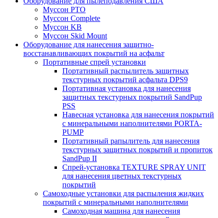
Оборудование для пылеподавления США
Муссон PTO
Муссон Complete
Муссон KB
Муссон Skid Mount
Оборудование для нанесения защитно-
восстанавливающих покрытий на асфальт
Портативные спрей установки
Портативный распылитель защитных
текстурных покрытий асфальта DPS9
Портативная установка для нанесения
защитных текстурных покрытий SandPup
PSS
Навесная установка для нанесения покрытий
с минеральными наполнителями PORTA-
PUMP
Портативный рапылитель для нанесения
текстурных защитных покрытий и пропиток
SandPup II
Спрей-установка TEXTURE SPRAY UNIT
для нанесения цветных текстурных
покрытий
Самоходные установки для распыления жидких
покрытий с минеральными наполнителями
Самоходная машина для нанесения