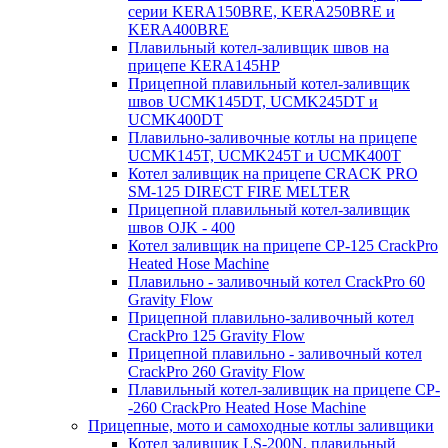
серии KERA150BRE, KERA250BRE и
KERA400BRE
Плавильный котел-заливщик швов на
прицепе KERA145HP
Прицепной плавильный котел-заливщик
швов UCMK145DT, UCMK245DT и
UCMK400DT
Плавильно-заливочные котлы на прицепе
UCMK145T, UCMK245T и UCMK400T
Котел заливщик на прицепе CRACK PRO
SM-125 DIRECT FIRE MELTER
Прицепной плавильный котел-заливщик
швов OJK - 400
Котел заливщик на прицепе CP-125 CrackPro
Heated Hose Machine
Плавильно - заливочный котел CrackPro 60
Gravity Flow
Прицепной плавильно-заливочный котел
CrackPro 125 Gravity Flow
Прицепной плавильно - заливочный котел
CrackPro 260 Gravity Flow
Плавильный котел-заливщик на прицепе CP-
-260 CrackPro Heated Hose Machine
Прицепные, мото и самоходные котлы заливщики
Котел заливщик LS-200N, плавильный