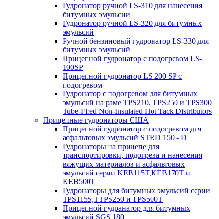
Гудронатор ручной LS-310 для нанесения
битумных эмульсии
Гудронатор ручной LS-320 для битумных
эмульсий
Ручной бензиновый гудронатор LS-330 для
битумных эмульсий
Прицепной гудронатор с подогревом LS-
100SP
Прицепной гудронатор LS 200 SP с
подогревом
Гудронатор с подогревом для битумных
эмульсий на раме TPS210, TPS250 и TPS300
Tube-Fired Non-Insulated Hot Tack Distributors
Прицепные гудронаторы США
Прицепной гудронатор с подогревом для
асфальтовых эмульсий STRD 150 - D
Гудронаторы на прицепе для
транспортировки, подогрева и нанесения
вяжущих материалов и асфальтовых
эмульсий серии KEB115T,KEB170T и
KEB500T
Гудронаторы для битумных эмульсий серии
TPS115S,TTPS250 и TPS500T
Прицепной гудранатор для битумных
эмульсий SGS 180