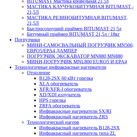
BITUMAST Мастика кровельная 21,5л
МАСТИКА КАУЧУКОБИТУМНАЯ BITUMAST -
21,5Л
МАСТИКА РЕЗИНОБИТУМНАЯ BITUMAST,
21,5Л
Быстросохнущий праймер BITUMAST 21,5л
Битумный праймер BITUMAST 21,5л / 18кг
Погрузчики
МИНИ-САМОСВАЛЬНЫЙ ПОГРУЗЧИК MN500,
ЕВРО5/EPA4 ДАМПЕР
ПОГРУЗЧИК ЭКСКАВАТОР MN880 MN880
МИНИ-ПОГРУЗЧИК MNL800 EURO5 И EPA4
Технологичные инфракрасные нагерватели
Отопление
B128-2SX 60 кВт горелка
XLA обогреватель
XFR/XFR-I обогреватель
XD/XDI излучатель
HPS горелка
ZRFA обогреватель
Инфракрасные нагреватели SX/RI
Инфракрасный нагреватель ZRS
Технологический нагерв
Инфракрасный нагреватель B128-2SX
Инфракрасный нагреватель типа ZL