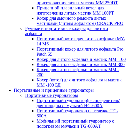
приготовления литых мастик MM 250DT
Прицепной плавильный котел для
изготовления литых мастик MM 100PT
Кохер для ямочного ремонта литых
мастиками (литым асфальтом) CRACK PRO
Ручные и портативные кохеры для литого
асфальта
Портативный котел для литого асфальта MY-
14 MS
Портативный кохер для литого асфальта Pro
Patch 55
Кохер для литого асфальта и мастик MM -100
Кохер для литого асфальта и мастик MM-300
Кохер для литого асфальта и мастик MM -
200
Кохер (котел) для литого асфальта и мастик
MM -100 БД
Портативные и прицепные гудронаторы
Портативные гудронаторы
Портативный гудронатор(распределитель)
для холодных эмульсий HG-600A
Портативный гудронатор на тележке TG-
600A
Мобильный портативный гудронатор с
подогревом эмульсии TG-600AТ