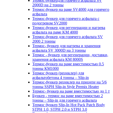
Термос-бункердля горячего асфальта SV
2000D на 2 тонны
Термос-бункер на раме SV4000 для горячего
асфальта
Термос-бункер для горячего асфальта с
подогревом SV2000
Термос-бункер для регенерации и нагрева
асфальта на раме KM 4000
Термос-бункер для горячего асфальта SV
2000 2 тонны
Термос- бункер для нагрева и хранения
асфальта SV 3000D на 3 тонны
Термос - бункер для регенерации, доставки,
хранения асфальта КМ 8000S
Термос-бункер на раме вместимостью 0.5
тонны КМ1000
Термос бункер (рециклер) для
асфальтобетона 4 тонны – Slip-in
Термос-бункер рециклер на прицепе на 5/6
тонны SSPH Slip-in Style Premix Heater
Термос- бункер на раме вместимостью до 1 т
Бункер - термос на раме вместимостью 2
тонны – Slip-in для горячего асфальта
Термос бункер Slip-In Hot Pack Patch Body
STPH 1.0, STPH 2.0 и STPH 3.0