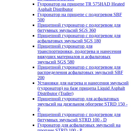
Гудронатор на прицепе TR 575HAD Heated
Asphalt Distributor
Гудронатор на прицепе с подогревом SBF
500
Прицепной гудронатор с подогревом для
битумных эмульсий SGS 360
Прицепной гудронатор с подогревом для
асфальтовых эмульсий SGS 180
Прицепной гудронатор для
транспортировки, подогрева и нанесения
вяжущих материалов и асфальтовых
эмульсий SGS 580
Прицепной гудронатор с подогревом для
распределения асфальтовых эмульсий SBF
200
Установки для нагрева и нанесения эмульсий
(гудронатор) на базе прицепа Liquid Asphalt
Distributor (Trailer)
Прицепной гудронатор для асфальтовых
эмульсий на дизельном обогреве STRD 150 -
Р
Прицепной гудронатор с подогревом для
битумных эмульсий STRD 100 - D
Гудронатор для асфальтовых эмульсий на
пропане STRD 100 - P