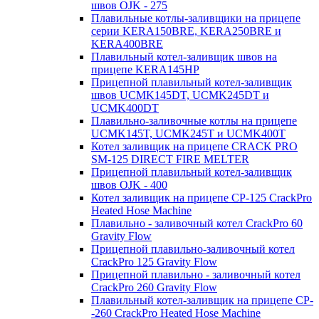
швов OJK - 275
Плавильные котлы-заливщики на прицепе
серии KERA150BRE, KERA250BRE и
KERA400BRE
Плавильный котел-заливщик швов на
прицепе KERA145HP
Прицепной плавильный котел-заливщик
швов UCMK145DT, UCMK245DT и
UCMK400DT
Плавильно-заливочные котлы на прицепе
UCMK145T, UCMK245T и UCMK400T
Котел заливщик на прицепе CRACK PRO
SM-125 DIRECT FIRE MELTER
Прицепной плавильный котел-заливщик
швов OJK - 400
Котел заливщик на прицепе CP-125 CrackPro
Heated Hose Machine
Плавильно - заливочный котел CrackPro 60
Gravity Flow
Прицепной плавильно-заливочный котел
CrackPro 125 Gravity Flow
Прицепной плавильно - заливочный котел
CrackPro 260 Gravity Flow
Плавильный котел-заливщик на прицепе CP-
-260 CrackPro Heated Hose Machine