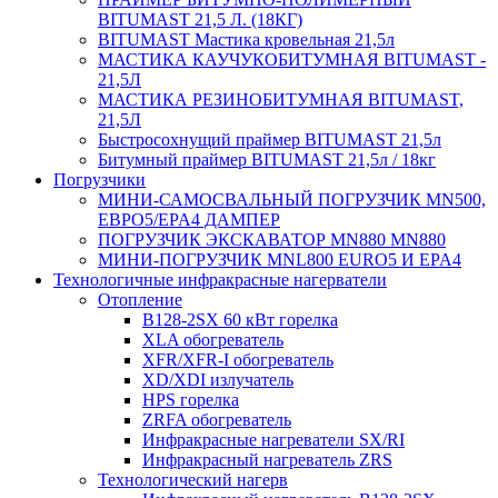
BITUMAST 21,5 Л. (18КГ)
BITUMAST Мастика кровельная 21,5л
МАСТИКА КАУЧУКОБИТУМНАЯ BITUMAST -
21,5Л
МАСТИКА РЕЗИНОБИТУМНАЯ BITUMAST,
21,5Л
Быстросохнущий праймер BITUMAST 21,5л
Битумный праймер BITUMAST 21,5л / 18кг
Погрузчики
МИНИ-САМОСВАЛЬНЫЙ ПОГРУЗЧИК MN500,
ЕВРО5/EPA4 ДАМПЕР
ПОГРУЗЧИК ЭКСКАВАТОР MN880 MN880
МИНИ-ПОГРУЗЧИК MNL800 EURO5 И EPA4
Технологичные инфракрасные нагерватели
Отопление
B128-2SX 60 кВт горелка
XLA обогреватель
XFR/XFR-I обогреватель
XD/XDI излучатель
HPS горелка
ZRFA обогреватель
Инфракрасные нагреватели SX/RI
Инфракрасный нагреватель ZRS
Технологический нагерв