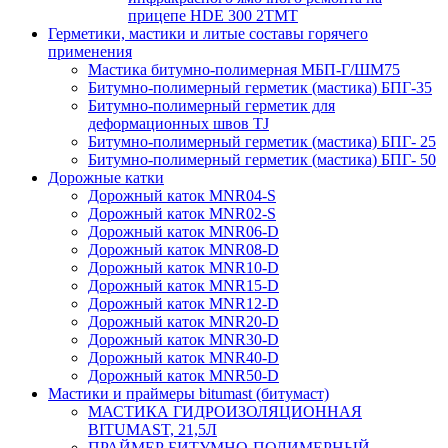
прицепе HDE 300 2TMT
Герметики, мастики и литые составы горячего
применения
Мастика битумно-полимерная МБП-Г/ШМ75
Битумно-полимерный герметик (мастика) БПГ-35
Битумно-полимерный герметик для
деформационных швов TJ
Битумно-полимерный герметик (мастика) БПГ- 25
Битумно-полимерный герметик (мастика) БПГ- 50
Дорожные катки
Дорожный каток MNR04-S
Дорожный каток MNR02-S
Дорожный каток MNR06-D
Дорожный каток MNR08-D
Дорожный каток MNR10-D
Дорожный каток MNR15-D
Дорожный каток MNR12-D
Дорожный каток MNR20-D
Дорожный каток MNR30-D
Дорожный каток MNR40-D
Дорожный каток MNR50-D
Мастики и праймеры bitumast (битумаст)
МАСТИКА ГИДРОИЗОЛЯЦИОННАЯ
BITUMAST, 21,5Л
ПРАЙМЕР БИТУМНО-ПОЛИМЕРНЫЙ