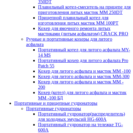
350DT
Плавильный котел-смеситель на прицепе для
приготовления литых мастик MM 250DT
Прицепной плавильный котел для
изготовления литых мастик MM 100PT
Кохер для ямочного ремонта литых
мастиками (литым асфальтом) CRACK PRO
Ручные и портативные кохеры для литого
асфальта
Портативный котел для литого асфальта MY-
14 MS
Портативный кохер для литого асфальта Pro
Patch 55
Кохер для литого асфальта и мастик MM -100
Кохер для литого асфальта и мастик MM-300
Кохер для литого асфальта и мастик MM -
200
Кохер (котел) для литого асфальта и мастик
MM -100 БД
Портативные и прицепные гудронаторы
Портативные гудронаторы
Портативный гудронатор(распределитель)
для холодных эмульсий HG-600A
Портативный гудронатор на тележке TG-
600A