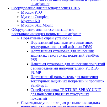
на асфальте
Оборудование для пылеподавления США
Муссон PTO
Муссон Complete
Муссон KB
Муссон Skid Mount
Оборудование для нанесения защитно-
восстанавливающих покрытий на асфальт
Портативные спрей установки
Портативный распылитель защитных
текстурных покрытий асфальта DPS9
Портативная установка для нанесения
защитных текстурных покрытий SandPup
PSS
Навесная установка для нанесения покрытий
с минеральными наполнителями PORTA-
PUMP
Портативный рапылитель для нанесения
текстурных защитных покрытий и пропиток
SandPup II
Спрей-установка TEXTURE SPRAY UNIT
для нанесения цветных текстурных
покрытий
Самоходные установки для распыления жидких
покрытий с минеральными наполнителями