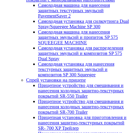
Самоходная машина для нанесения
защитных текстурных эмульсий
PavementSaver 2
Самоходная установка для силкоутинга Dual
Spray/Squeegee Machine SP 300
Самоходная машина для нанесения
защитных эмульсий и пропиток SP 575
SQUEEGEE MACHINE
Самоходная установка для распределения
защитных эмульсий и композитов SP 575
Dual Spray
Самоходная установка для нанесения
текстурных защитных эмульсий и
композитов SP 300 Squeegee
Спрей установки на прицепе
Прицепное устройство для смешивания и
нанесения холодных защитно-текстурных
покрытий SR-550 Trailer
Прицепное устройство для смешивания и
нанесения холодных защитно-текстурных
покрытий SR-700 Trailer
Прицепная установка для приготовления и
нанесения защитно-текстурных покрытий
SR- 700 XP Трейлер