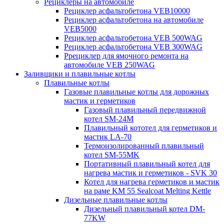
Рециклеры на автомобиле
Рециклер асфальтобетона VEB10000
Рециклер асфальтобетона на автомобиле
VEB5000
Рециклер асфальтобетона VEB 500WAG
Рециклер асфальтобетона VEB 300WAG
Ррециклер для ямочного ремонта на
автомобиле VEB 250WAG
Заливщики и плавильные котлы
Плавильные котлы
Газовые плавильные котлы для дорожных
мастик и герметиков
Газовый плавильный передвижной
котел SM-24M
Плавильный кототел для герметиков и
мастик LA-70
Термоизолированный плавильный
котел SM-55MK
Портативный плавильный котел для
нагрева мастик и герметиков - SVK 30
Котел для нагрева герметиков и мастик
на раме KM 55 Sealcoat Melting Kettle
Дизельные плавильные котлы
Дизельный плавильный котел DM-
77KW