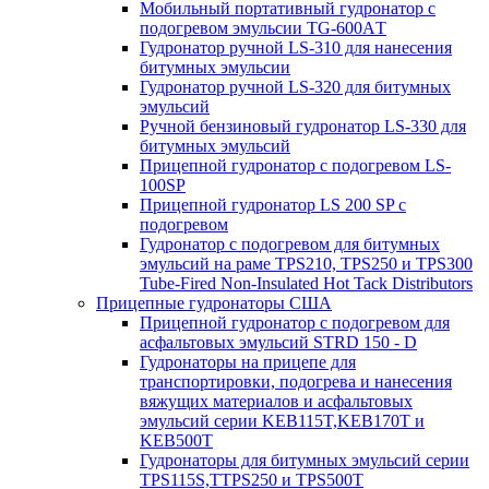
Мобильный портативный гудронатор с
подогревом эмульсии TG-600AТ
Гудронатор ручной LS-310 для нанесения
битумных эмульсии
Гудронатор ручной LS-320 для битумных
эмульсий
Ручной бензиновый гудронатор LS-330 для
битумных эмульсий
Прицепной гудронатор с подогревом LS-
100SP
Прицепной гудронатор LS 200 SP с
подогревом
Гудронатор с подогревом для битумных
эмульсий на раме TPS210, TPS250 и TPS300
Tube-Fired Non-Insulated Hot Tack Distributors
Прицепные гудронаторы США
Прицепной гудронатор с подогревом для
асфальтовых эмульсий STRD 150 - D
Гудронаторы на прицепе для
транспортировки, подогрева и нанесения
вяжущих материалов и асфальтовых
эмульсий серии KEB115T,KEB170T и
KEB500T
Гудронаторы для битумных эмульсий серии
TPS115S,TTPS250 и TPS500T