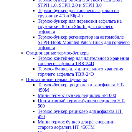
STPH 1.0, STPH 2.0 и STPH 3.0
Термос-бункер для горячего асфальта на
грузовике 4Ton Slip-In
Термос-бункер для перевозки асфальта на
грузовике - 8 Ton Slip-In для горячего
асфальта
Термос-бункер регенератор на автомобиле
STPH Hook Mounted Patch Truck для горячего
асфальта
Стационарные термос-бункеры
Термос-контейнер для длительного хранения
горячего асфальта TBR-24D
Термос- бункер для длительного хранения
горячего асфальта TBR-24Э
Портативные термос-бункеры
Термос-бункер, рециклер для асфальта HT-
450M
Мини термос-бункер рециклер SP1000
Портативный термос-бункер рециклер HT-
500
Термос-бункер-рециклер для асфальта HT-
450
Мини термос бункер для регенерации
старого асфальта НТ 450ТМ