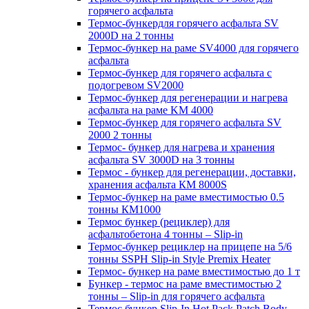
горячего асфальта
Термос-бункердля горячего асфальта SV
2000D на 2 тонны
Термос-бункер на раме SV4000 для горячего
асфальта
Термос-бункер для горячего асфальта с
подогревом SV2000
Термос-бункер для регенерации и нагрева
асфальта на раме KM 4000
Термос-бункер для горячего асфальта SV
2000 2 тонны
Термос- бункер для нагрева и хранения
асфальта SV 3000D на 3 тонны
Термос - бункер для регенерации, доставки,
хранения асфальта КМ 8000S
Термос-бункер на раме вместимостью 0.5
тонны КМ1000
Термос бункер (рециклер) для
асфальтобетона 4 тонны – Slip-in
Термос-бункер рециклер на прицепе на 5/6
тонны SSPH Slip-in Style Premix Heater
Термос- бункер на раме вместимостью до 1 т
Бункер - термос на раме вместимостью 2
тонны – Slip-in для горячего асфальта
Термос бункер Slip-In Hot Pack Patch Body