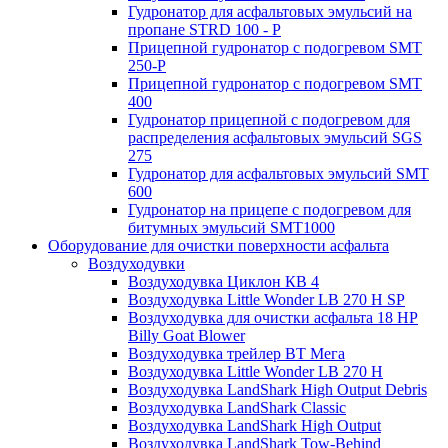
Гудронатор для асфальтовых эмульсий на
пропане STRD 100 - P
Прицепной гудронатор с подогревом SMT
250-P
Прицепной гудронатор с подогревом SMT
400
Гудронатор прицепной с подогревом для
распределения асфальтовых эмульсий SGS
275
Гудронатор для асфальтовых эмульсий SMT
600
Гудронатор на прицепе с подогревом для
битумных эмульсий SMT1000
Оборудование для очистки поверхности асфальта
Воздуходувки
Воздуходувка Циклон КВ 4
Воздуходувка Little Wonder LB 270 H SP
Воздуходувка для очистки асфальта 18 HP
Billy Goat Blower
Воздуходувка трейлер ВТ Мега
Воздуходувка Little Wonder LB 270 H
Воздуходувка LandShark High Оutput Debris
Воздуходувка LandShark Classic
Воздуходувка LandShark High Output
Воздуходувка LandShark Tow-Behind