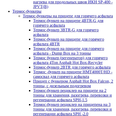
нагрева для продольных швов ИКН SP-400 -
JPVT(B)
Термос-бункеры
Термос-бункеры на прицепе для горячего асфальта
Термос-бункер на прицепе 4BTR-G для
горячего асфальта
Термос-бункер 3BTR-G для горячего
асфальта
Термос-бункер на прицепе для горячего
асфальта 4BTR
Термос-бункер на прицепе для горячего
асфальта - Dump Box на 3 тонны
Термос бункер (регенератор) для горячего
асфальта 4Ton Asphalt Hot Box-Recycler
Термос-бункер 2BTR для горячего асфальта
Термос -бункер на прицепе HMT4000T/HD -
самосвал для горячего асфальта
Прицеп с бункером Asphalt Hot Box Falcon, 2
тонны, с дизельным подогревом
Термос-бункер рециклер на прицепе на 2
тонны для хранения, разогрева, перевозки и
регенерации асфальта SPH-1.5
Термос-бункер рециклер на прицепена на 3
тонны для хранения, разогрева, перевозки и
регенерации асфальта SPH -2.0