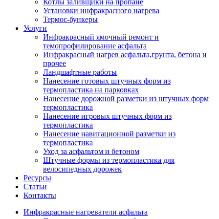
Котлы заливщики на пропане
Установки инфракрасного нагрева
Термос-бункеры
Услуги
Инфракрасный ямочный ремонт и
темопрофилирование асфальта
Инфракрасный нагрев асфальта,грунта, бетона и
прочее
Ландшафтные работы
Нанесение готовых штучных форм из
термопластика на парковках
Нанесение дорожной разметки из штучных форм
термопластика
Нанесение игровых штучных форм из
термопластика
Нанесение навигационной разметки из
термопластика
Уход за асфальтом и бетоном
Штучные формы из термопластика для
велосипедных дорожек
Ресурсы
Статьи
Контакты
Инфракрасные нагреватели асфальта