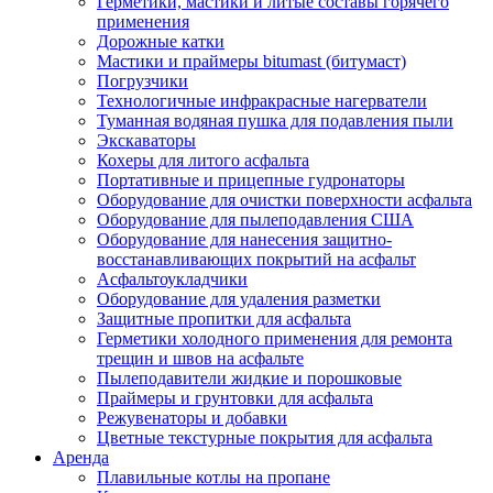
Герметики, мастики и литые составы горячего
применения
Дорожные катки
Мастики и праймеры bitumast (битумаст)
Погрузчики
Технологичные инфракрасные нагерватели
Туманная водяная пушка для подавления пыли
Экскаваторы
Кохеры для литого асфальта
Портативные и прицепные гудронаторы
Оборудование для очистки поверхности асфальта
Оборудование для пылеподавления США
Оборудование для нанесения защитно-
восстанавливающих покрытий на асфальт
Асфальтоукладчики
Оборудование для удаления разметки
Защитные пропитки для асфальта
Герметики холодного применения для ремонта
трещин и швов на асфальте
Пылеподавители жидкие и порошковые
Праймеры и грунтовки для асфальта
Режувенаторы и добавки
Цветные текстурные покрытия для асфальта
Аренда
Плавильные котлы на пропане