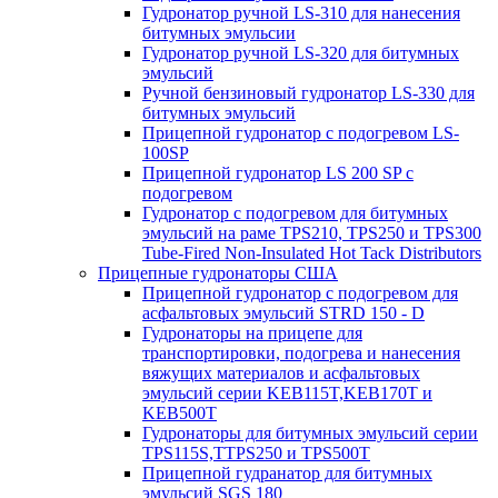
Гудронатор ручной LS-310 для нанесения
битумных эмульсии
Гудронатор ручной LS-320 для битумных
эмульсий
Ручной бензиновый гудронатор LS-330 для
битумных эмульсий
Прицепной гудронатор с подогревом LS-
100SP
Прицепной гудронатор LS 200 SP с
подогревом
Гудронатор с подогревом для битумных
эмульсий на раме TPS210, TPS250 и TPS300
Tube-Fired Non-Insulated Hot Tack Distributors
Прицепные гудронаторы США
Прицепной гудронатор с подогревом для
асфальтовых эмульсий STRD 150 - D
Гудронаторы на прицепе для
транспортировки, подогрева и нанесения
вяжущих материалов и асфальтовых
эмульсий серии KEB115T,KEB170T и
KEB500T
Гудронаторы для битумных эмульсий серии
TPS115S,TTPS250 и TPS500T
Прицепной гудранатор для битумных
эмульсий SGS 180