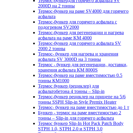
Термос-бункердля горячего асфальта SV
2000D на 2 тонны
Термос-бункер на раме SV4000 для горячего
асфальта
Термос-бункер для горячего асфальта с
подогревом SV2000
Термос-бункер для регенерации и нагрева
асфальта на раме KM 4000
Термос-бункер для горячего асфальта SV
2000 2 тонны
Термос- бункер для нагрева и хранения
асфальта SV 3000D на 3 тонны
Термос - бункер для регенерации, доставки,
хранения асфальта КМ 8000S
Термос-бункер на раме вместимостью 0.5
тонны КМ1000
Термос бункер (рециклер) для
асфальтобетона 4 тонны – Slip-in
Термос-бункер рециклер на прицепе на 5/6
тонны SSPH Slip-in Style Premix Heater
Термос- бункер на раме вместимостью до 1 т
Бункер - термос на раме вместимостью 2
тонны – Slip-in для горячего асфальта
Термос бункер Slip-In Hot Pack Patch Body
STPH 1.0, STPH 2.0 и STPH 3.0