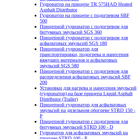
Гудронатор на прицепе TR 575HAD Heated
Asphalt Distributor
Гудронатор на прицепе с подогревом SBF
500
Прицепной гудронатор с подогревом для
битумных эмульсий SGS 360
Прицепной гудронатор с подогревом для
асфальтовых эмульсий SGS 180
Прицепной гудронатор для
транспортировки, подогрева и нанесения
вяжущих материалов и асфальтовых
эмульсий SGS 580
Прицепной гудронатор с подогревом для
распределения асфальтовых эмульсий SBF
200
Установки для нагрева и нанесения эмульсий
(гудронатор) на базе прицепа Liquid Asphalt
Distributor (Trailer)
Прицепной гудронатор для асфальтовых
эмульсий на дизельном обогреве STRD 150 -
Р
Прицепной гудронатор с подогревом для
битумных эмульсий STRD 100 - D
Гудронатор для асфальтовых эмульсий на
пропане STRD 100 - P