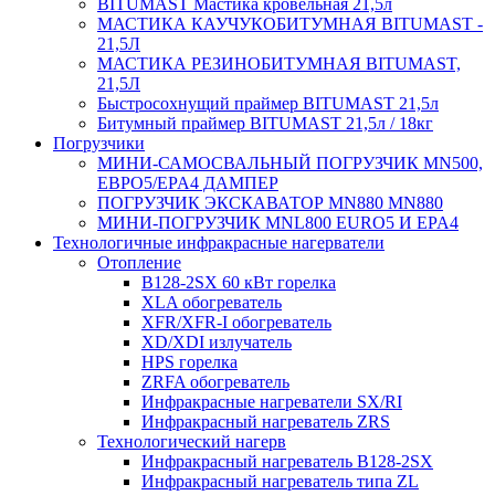
BITUMAST Мастика кровельная 21,5л
МАСТИКА КАУЧУКОБИТУМНАЯ BITUMAST -
21,5Л
МАСТИКА РЕЗИНОБИТУМНАЯ BITUMAST,
21,5Л
Быстросохнущий праймер BITUMAST 21,5л
Битумный праймер BITUMAST 21,5л / 18кг
Погрузчики
МИНИ-САМОСВАЛЬНЫЙ ПОГРУЗЧИК MN500,
ЕВРО5/EPA4 ДАМПЕР
ПОГРУЗЧИК ЭКСКАВАТОР MN880 MN880
МИНИ-ПОГРУЗЧИК MNL800 EURO5 И EPA4
Технологичные инфракрасные нагерватели
Отопление
B128-2SX 60 кВт горелка
XLA обогреватель
XFR/XFR-I обогреватель
XD/XDI излучатель
HPS горелка
ZRFA обогреватель
Инфракрасные нагреватели SX/RI
Инфракрасный нагреватель ZRS
Технологический нагерв
Инфракрасный нагреватель B128-2SX
Инфракрасный нагреватель типа ZL