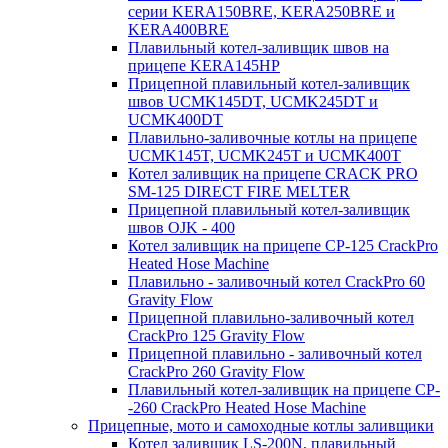
серии KERA150BRE, KERA250BRE и
KERA400BRE
Плавильный котел-заливщик швов на
прицепе KERA145HP
Прицепной плавильный котел-заливщик
швов UCMK145DT, UCMK245DT и
UCMK400DT
Плавильно-заливочные котлы на прицепе
UCMK145T, UCMK245T и UCMK400T
Котел заливщик на прицепе CRACK PRO
SM-125 DIRECT FIRE MELTER
Прицепной плавильный котел-заливщик
швов OJK - 400
Котел заливщик на прицепе CP-125 CrackPro
Heated Hose Machine
Плавильно - заливочный котел CrackPro 60
Gravity Flow
Прицепной плавильно-заливочный котел
CrackPro 125 Gravity Flow
Прицепной плавильно - заливочный котел
CrackPro 260 Gravity Flow
Плавильный котел-заливщик на прицепе CP-
-260 CrackPro Heated Hose Machine
Прицепные, мото и самоходные котлы заливщики
Котел заливщик LS-200N, плавильный