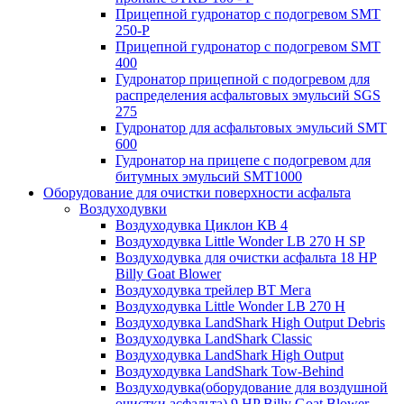
Прицепной гудронатор с подогревом SMT
250-P
Прицепной гудронатор с подогревом SMT
400
Гудронатор прицепной с подогревом для
распределения асфальтовых эмульсий SGS
275
Гудронатор для асфальтовых эмульсий SMT
600
Гудронатор на прицепе с подогревом для
битумных эмульсий SMT1000
Оборудование для очистки поверхности асфальта
Воздуходувки
Воздуходувка Циклон КВ 4
Воздуходувка Little Wonder LB 270 H SP
Воздуходувка для очистки асфальта 18 HP
Billy Goat Blower
Воздуходувка трейлер ВТ Мега
Воздуходувка Little Wonder LB 270 H
Воздуходувка LandShark High Оutput Debris
Воздуходувка LandShark Classic
Воздуходувка LandShark High Output
Воздуходувка LandShark Tow-Behind
Воздуходувка(оборудование для воздушной
очистки асфальта) 9 HP Billy Goat Blower