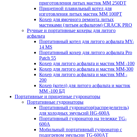
приготовления литых мастик MM 250DT
Прицепной плавильный котел для
изготовления литых мастик MM 100PT
Кохер для ямочного ремонта литых
мастиками (литым асфальтом) CRACK PRO
Ручные и портативные кохеры для литого
асфальта
Портативный котел для литого асфальта MY-
14 MS
Портативный кохер для литого асфальта Pro
Patch 55
Кохер для литого асфальта и мастик MM -100
Кохер для литого асфальта и мастик MM-300
Кохер для литого асфальта и мастик MM -
200
Кохер (котел) для литого асфальта и мастик
MM -100 БД
Портативные и прицепные гудронаторы
Портативные гудронаторы
Портативный гудронатор(распределитель)
для холодных эмульсий HG-600A
Портативный гудронатор на тележке TG-
600A
Мобильный портативный гудронатор с
подогревом эмульсии TG-600AТ