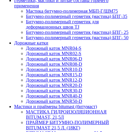
Герметики, мастики и литые составы горячего
применения
Мастика битумно-полимерная МБП-Г/ШМ75
Битумно-полимерный герметик (мастика) БПГ-35
Битумно-полимерный герметик для
деформационных швов TJ
Битумно-полимерный герметик (мастика) БПГ- 25
Битумно-полимерный герметик (мастика) БПГ- 50
Дорожные катки
Дорожный каток MNR04-S
Дорожный каток MNR02-S
Дорожный каток MNR06-D
Дорожный каток MNR08-D
Дорожный каток MNR10-D
Дорожный каток MNR15-D
Дорожный каток MNR12-D
Дорожный каток MNR20-D
Дорожный каток MNR30-D
Дорожный каток MNR40-D
Дорожный каток MNR50-D
Мастики и праймеры bitumast (битумаст)
МАСТИКА ГИДРОИЗОЛЯЦИОННАЯ
BITUMAST, 21,5Л
ПРАЙМЕР БИТУМНО-ПОЛИМЕРНЫЙ
BITUMAST 21,5 Л. (18КГ)