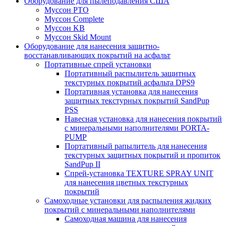
Оборудование для пылеподавления США
Муссон PTO
Муссон Complete
Муссон KB
Муссон Skid Mount
Оборудование для нанесения защитно-
восстанавливающих покрытий на асфальт
Портативные спрей установки
Портативный распылитель защитных
текстурных покрытий асфальта DPS9
Портативная установка для нанесения
защитных текстурных покрытий SandPup
PSS
Навесная установка для нанесения покрытий
с минеральными наполнителями PORTA-
PUMP
Портативный рапылитель для нанесения
текстурных защитных покрытий и пропиток
SandPup II
Спрей-установка TEXTURE SPRAY UNIT
для нанесения цветных текстурных
покрытий
Самоходные установки для распыления жидких
покрытий с минеральными наполнителями
Самоходная машина для нанесения