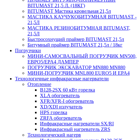
BITUMAST 21,5 Л. (18КГ)
BITUMAST Мастика кровельная 21,5л
МАСТИКА КАУЧУКОБИТУМНАЯ BITUMAST -
21,5Л
МАСТИКА РЕЗИНОБИТУМНАЯ BITUMAST,
21,5Л
Быстросохнущий праймер BITUMAST 21,5л
Битумный праймер BITUMAST 21,5л / 18кг
Погрузчики
МИНИ-САМОСВАЛЬНЫЙ ПОГРУЗЧИК MN500,
ЕВРО5/EPA4 ДАМПЕР
ПОГРУЗЧИК ЭКСКАВАТОР MN880 MN880
МИНИ-ПОГРУЗЧИК MNL800 EURO5 И EPA4
Технологичные инфракрасные нагерватели
Отопление
B128-2SX 60 кВт горелка
XLA обогреватель
XFR/XFR-I обогреватель
XD/XDI излучатель
HPS горелка
ZRFA обогреватель
Инфракрасные нагреватели SX/RI
Инфракрасный нагреватель ZRS
Технологический нагерв