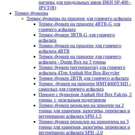
нагрева для продольных швов ИКН SP-400 -
JPVT(B)
Термос-бункеры
Термос-бункеры на прицепе для горячего асфальта
Термос-бункер на прицепе 4BTR-G для
горячего асфальта
Термос-бункер 3BTR-G для горячего
асфальта
Термос-бункер на прицепе для горячего
асфальта 4BTR
Термос-бункер на прицепе для горячего
асфальта - Dump Box на 3 тонны
Термос бункер (регенератор) для горячего
асфальта 4Ton Asphalt Hot Box-Recycler
Термос-бункер 2BTR для горячего асфальта
Термос -бункер на прицепе HMT4000T/HD -
самосвал для горячего асфальта
Прицеп с бункером Asphalt Hot Box Falcon, 2
тонны, с дизельным подогревом
Термос-бункер рециклер на прицепе на 2
тонны для хранения, разогрева, перевозки и
регенерации асфальта SPH-1.5
Термос-бункер рециклер на прицепена на 3
тонны для хранения, разогрева, перевозки и
регенерации асфальта SPH -2.0