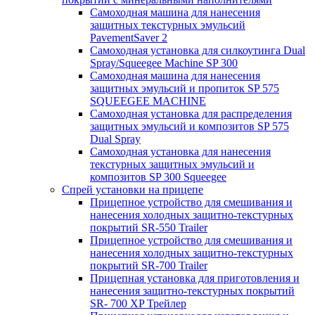
Самоходная машина для нанесения
защитных текстурных эмульсий
PavementSaver 2
Самоходная установка для силкоутинга Dual
Spray/Squeegee Machine SP 300
Самоходная машина для нанесения
защитных эмульсий и пропиток SP 575
SQUEEGEE MACHINE
Самоходная установка для распределения
защитных эмульсий и композитов SP 575
Dual Spray
Самоходная установка для нанесения
текстурных защитных эмульсий и
композитов SP 300 Squeegee
Спрей установки на прицепе
Прицепное устройство для смешивания и
нанесения холодных защитно-текстурных
покрытий SR-550 Trailer
Прицепное устройство для смешивания и
нанесения холодных защитно-текстурных
покрытий SR-700 Trailer
Прицепная установка для приготовления и
нанесения защитно-текстурных покрытий
SR- 700 XP Трейлер