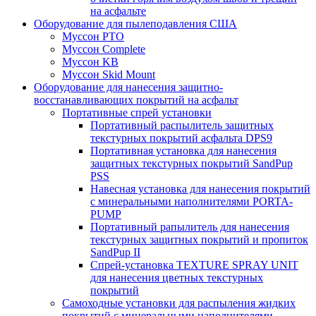
на асфальте
Оборудование для пылеподавления США
Муссон PTO
Муссон Complete
Муссон KB
Муссон Skid Mount
Оборудование для нанесения защитно-
восстанавливающих покрытий на асфальт
Портативные спрей установки
Портативный распылитель защитных
текстурных покрытий асфальта DPS9
Портативная установка для нанесения
защитных текстурных покрытий SandPup
PSS
Навесная установка для нанесения покрытий
с минеральными наполнителями PORTA-
PUMP
Портативный рапылитель для нанесения
текстурных защитных покрытий и пропиток
SandPup II
Спрей-установка TEXTURE SPRAY UNIT
для нанесения цветных текстурных
покрытий
Самоходные установки для распыления жидких
покрытий с минеральными наполнителями