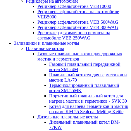
Рециклеры на автомобиле
Рециклер асфальтобетона VEB10000
Рециклер асфальтобетона на автомобиле
VEB5000
Рециклер асфальтобетона VEB 500WAG
Рециклер асфальтобетона VEB 300WAG
Ррециклер для ямочного ремонта на
автомобиле VEB 250WAG
Заливщики и плавильные котлы
Плавильные котлы
Газовые плавильные котлы для дорожных
мастик и герметиков
Газовый плавильный передвижной
котел SM-24M
Плавильный кототел для герметиков и
мастик LA-70
Термоизолированный плавильный
котел SM-55MK
Портативный плавильный котел для
нагрева мастик и герметиков - SVK 30
Котел для нагрева герметиков и мастик
на раме KM 55 Sealcoat Melting Kettle
Дизельные плавильные котлы
Дизельный плавильный котел DM-
77KW