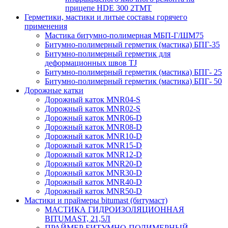
прицепе HDE 300 2TMT
Герметики, мастики и литые составы горячего
применения
Мастика битумно-полимерная МБП-Г/ШМ75
Битумно-полимерный герметик (мастика) БПГ-35
Битумно-полимерный герметик для
деформационных швов TJ
Битумно-полимерный герметик (мастика) БПГ- 25
Битумно-полимерный герметик (мастика) БПГ- 50
Дорожные катки
Дорожный каток MNR04-S
Дорожный каток MNR02-S
Дорожный каток MNR06-D
Дорожный каток MNR08-D
Дорожный каток MNR10-D
Дорожный каток MNR15-D
Дорожный каток MNR12-D
Дорожный каток MNR20-D
Дорожный каток MNR30-D
Дорожный каток MNR40-D
Дорожный каток MNR50-D
Мастики и праймеры bitumast (битумаст)
МАСТИКА ГИДРОИЗОЛЯЦИОННАЯ
BITUMAST, 21,5Л
ПРАЙМЕР БИТУМНО-ПОЛИМЕРНЫЙ