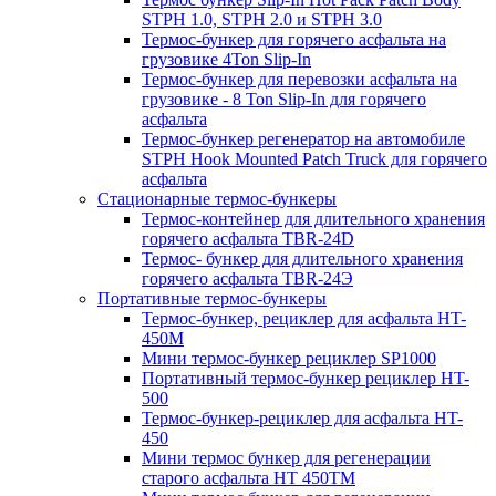
STPH 1.0, STPH 2.0 и STPH 3.0
Термос-бункер для горячего асфальта на
грузовике 4Ton Slip-In
Термос-бункер для перевозки асфальта на
грузовике - 8 Ton Slip-In для горячего
асфальта
Термос-бункер регенератор на автомобиле
STPH Hook Mounted Patch Truck для горячего
асфальта
Стационарные термос-бункеры
Термос-контейнер для длительного хранения
горячего асфальта TBR-24D
Термос- бункер для длительного хранения
горячего асфальта TBR-24Э
Портативные термос-бункеры
Термос-бункер, рециклер для асфальта HT-
450M
Мини термос-бункер рециклер SP1000
Портативный термос-бункер рециклер HT-
500
Термос-бункер-рециклер для асфальта HT-
450
Мини термос бункер для регенерации
старого асфальта НТ 450ТМ