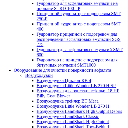
Гудронатор для асфальтовых эмульсий на
пропане STRD 100 - P
Прицепной гудронатор с подогревом SMT
250-P
Прицепной гудронатор с подогревом SMT
400
Гудронатор прицепной с подогревом для
распределения асфальтовых эмульсий SGS
275
Гудронатор для асфальтовых эмульсий SMT
600
Гудронатор на прицепе с подогревом для
битумных эмульсий SMT1000
Оборудование для очистки поверхности асфальта
Воздуходувки
Воздуходувка Циклон КВ 4
Воздуходувка Little Wonder LB 270 H SP
Воздуходувка для очистки асфальта 18 HP
Billy Goat Blower
Воздуходувка трейлер ВТ Мега
Воздуходувка Little Wonder LB 270 H
Воздуходувка LandShark High Оutput Debris
Воздуходувка LandShark Classic
Воздуходувка LandShark High Output
Воздуходувка LandShark Tow-Behind