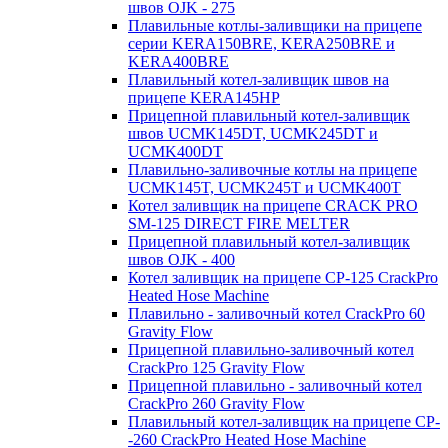
швов OJK - 275
Плавильные котлы-заливщики на прицепе
серии KERA150BRE, KERA250BRE и
KERA400BRE
Плавильный котел-заливщик швов на
прицепе KERA145HP
Прицепной плавильный котел-заливщик
швов UCMK145DT, UCMK245DT и
UCMK400DT
Плавильно-заливочные котлы на прицепе
UCMK145T, UCMK245T и UCMK400T
Котел заливщик на прицепе CRACK PRO
SM-125 DIRECT FIRE MELTER
Прицепной плавильный котел-заливщик
швов OJK - 400
Котел заливщик на прицепе CP-125 CrackPro
Heated Hose Machine
Плавильно - заливочный котел CrackPro 60
Gravity Flow
Прицепной плавильно-заливочный котел
CrackPro 125 Gravity Flow
Прицепной плавильно - заливочный котел
CrackPro 260 Gravity Flow
Плавильный котел-заливщик на прицепе CP-
-260 CrackPro Heated Hose Machine