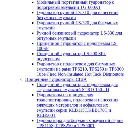
Мобильный портативный гудронатор с
подогревом эмульсии TG-600AТ
Гудронатор ручной LS-310 для нанесения
битумных эмульсии
Гудронатор ручной LS-320 для битумных
эмульсий
Ручной бензиновый гудронатор LS-330 для
битумных эмульсий
Прицепной гудронатор с подогревом LS-
100SP
Прицепной гудронатор LS 200 SP с
подогревом
Гудронатор с подогревом для битумных
эмульсий на раме TPS210, TPS250 и TPS300
Tube-Fired Non-Insulated Hot Tack Distributors
Прицепные гудронаторы США
Прицепной гудронатор с подогревом для
асфальтовых эмульсий STRD 150 - D
Гудронаторы на прицепе для
транспортировки, подогрева и нанесения
вяжущих материалов и асфальтовых
эмульсий серии KEB115T,KEB170T и
KEB500T
Гудронаторы для битумных эмульсий серии
TPS115S,TTPS250 и TPS500T