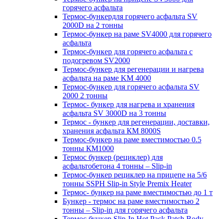
горячего асфальта
Термос-бункердля горячего асфальта SV
2000D на 2 тонны
Термос-бункер на раме SV4000 для горячего
асфальта
Термос-бункер для горячего асфальта с
подогревом SV2000
Термос-бункер для регенерации и нагрева
асфальта на раме KM 4000
Термос-бункер для горячего асфальта SV
2000 2 тонны
Термос- бункер для нагрева и хранения
асфальта SV 3000D на 3 тонны
Термос - бункер для регенерации, доставки,
хранения асфальта КМ 8000S
Термос-бункер на раме вместимостью 0.5
тонны КМ1000
Термос бункер (рециклер) для
асфальтобетона 4 тонны – Slip-in
Термос-бункер рециклер на прицепе на 5/6
тонны SSPH Slip-in Style Premix Heater
Термос- бункер на раме вместимостью до 1 т
Бункер - термос на раме вместимостью 2
тонны – Slip-in для горячего асфальта
Термос бункер Slip-In Hot Pack Patch Body