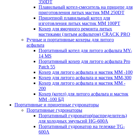
350DT
Плавильный котел-смеситель на прицепе для
приготовления литых мастик MM 250DT
Прицепной плавильный котел для
изготовления литых мастик MM 100PT
Кохер для ямочного ремонта литых
мастиками (литым асфальтом) CRACK PRO
Ручные и портативные кохеры для литого
асфальта
Портативный котел для литого асфальта MY-
14 MS
Портативный кохер для литого асфальта Pro
Patch 55
Кохер для литого асфальта и мастик MM -100
Кохер для литого асфальта и мастик MM-300
Кохер для литого асфальта и мастик MM -
200
Кохер (котел) для литого асфальта и мастик
MM -100 БД
Портативные и прицепные гудронаторы
Портативные гудронаторы
Портативный гудронатор(распределитель)
для холодных эмульсий HG-600A
Портативный гудронатор на тележке TG-
600A